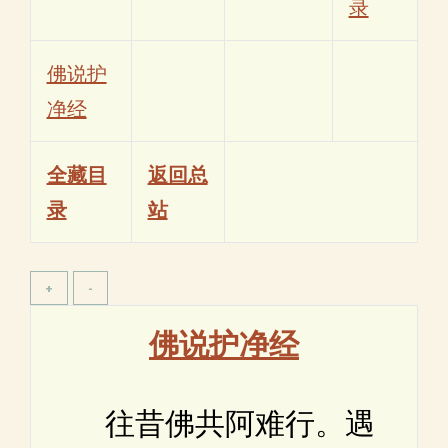
录
佛说护
净经
全藏目
返回总
录
站
佛说护净经
往昔佛共阿难行。遇