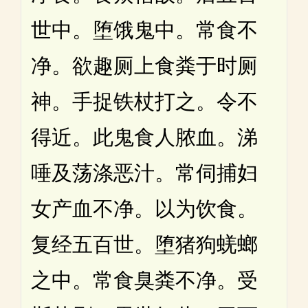
世中。堕饿鬼中。常食不
净。欲趣厕上食粪于时厕
神。手捉铁杖打之。令不
得近。此鬼食人脓血。涕
唾及荡涤恶汁。常伺捕妇
女产血不净。以为饮食。
复经五百世。堕猪狗蜣螂
之中。常食臭粪不净。受