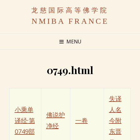
龙慈国际高等佛学院
NMIBA FRANCE
MENU
0749.html
失译
小乘单
人名
佛说护
译经·第
一卷
今附
净经
0749部
东晋