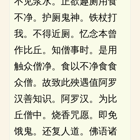
不见浆水。正欲趣厕用食
不净。护厕鬼神。铁杖打
我。不得近厕。忆念本曾
作比丘。知僧事时。是用
触众僧净。食以不净食食
众僧。故致此殃遇值阿罗
汉善知识。阿罗汉。为比
丘僧中。烧香咒愿。即免
饿鬼。还复人道。佛语诸