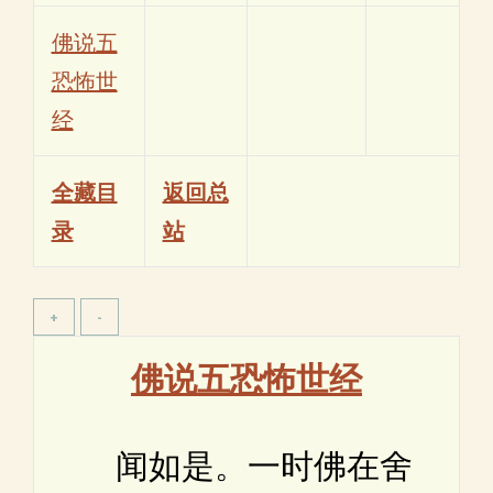
佛说五
恐怖世
经
全藏目
返回总
录
站
佛说五恐怖世经
闻如是。一时佛在舍