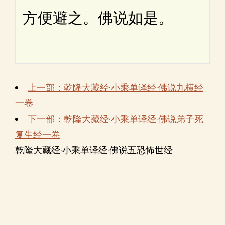
方便避之。佛说如是。
上一部：乾隆大藏经·小乘单译经·佛说九横经
一卷
下一部：乾隆大藏经·小乘单译经·佛说弟子死
复生经一卷
乾隆大藏经·小乘单译经·佛说五恐怖世经