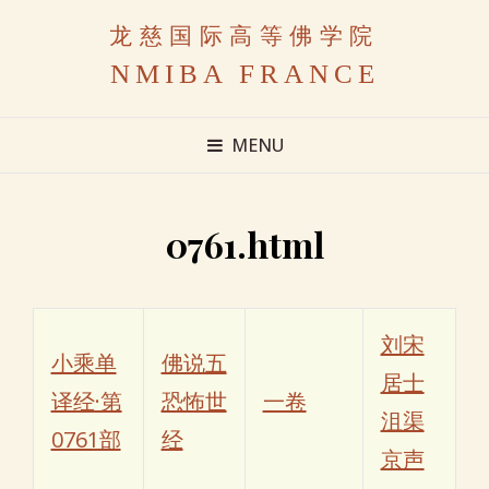
龙慈国际高等佛学院
NMIBA FRANCE
MENU
0761.html
刘宋
小乘单
佛说五
居士
译经·第
恐怖世
一卷
沮渠
0761部
经
京声