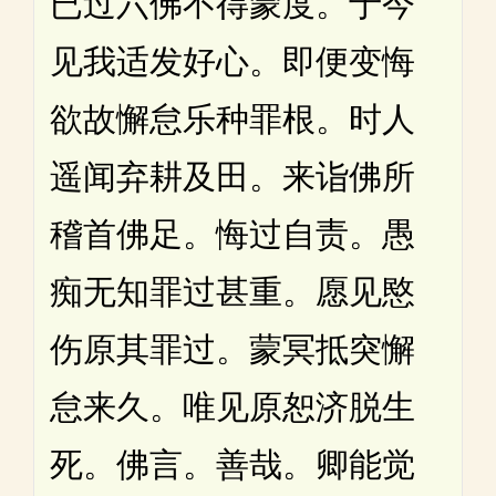
已过六佛不得蒙度。于今
见我适发好心。即便变悔
欲故懈怠乐种罪根。时人
遥闻弃耕及田。来诣佛所
稽首佛足。悔过自责。愚
痴无知罪过甚重。愿见愍
伤原其罪过。蒙冥抵突懈
怠来久。唯见原恕济脱生
死。佛言。善哉。卿能觉