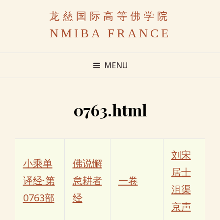
龙慈国际高等佛学院
NMIBA FRANCE
MENU
0763.html
刘宋
小乘单
佛说懈
居士
译经·第
怠耕者
一卷
沮渠
0763部
经
京声