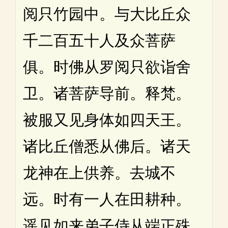
阅只竹园中。与大比丘众
千二百五十人及众菩萨
俱。时佛从罗阅只欲诣舍
卫。诸菩萨导前。释梵。
被服又见身体如四天王。
诸比丘僧悉从佛后。诸天
龙神在上供养。去城不
远。时有一人在田耕种。
遥见如来弟子侍从端正殊