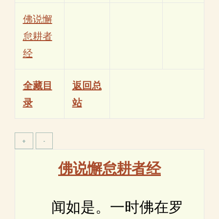
佛说懈
怠耕者
经
全藏目
返回总
录
站
佛说懈怠耕者经
闻如是。一时佛在罗