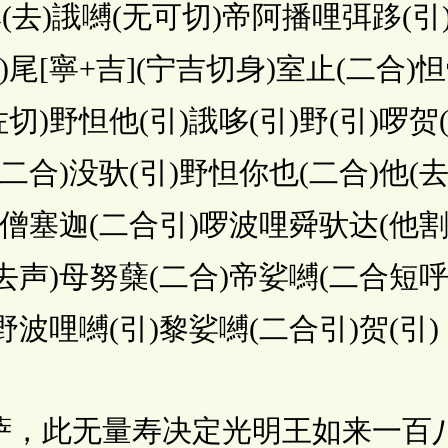
去)誐嚩(无可切)帝阿播哩弭跢(引)
)尾[寧+吉](宁吉切身)室止(二合)怛
佐切)野怛他(引)誐哆(引)野(引)啰贺
二合)没驮(引)野怛你也(二合)他(去
)僧塞迦(二合引)啰波哩舜驮达(他割切
去声)母努蘖(二合)帝娑嚩(二合短呼
野波哩嚩(引)黎娑嚩(二合引)贺(引)
，此无量寿决定光明王如来一百