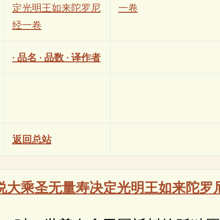
定光明王如来陀罗尼
一卷
经一卷
· 品名 · 品数 · 译作者
返回总站
说大乘圣无量寿决定光明王如来陀罗