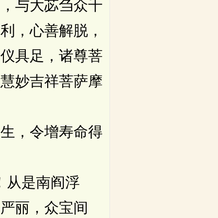
，与大苾刍众千
己利，心善解脱，
威仪具足，诸尊菩
大慧妙吉祥菩萨摩
生，令增寿命得
！从是南阎浮
土严丽，众宝间