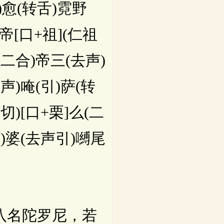
愈(转舌)霓野
帝[口+祖](仁祖
(二合)帝三(去声)
声)唵(引)萨(转
)[口+栗]么(二
)婆(去声引)嚩尾
八名陀罗尼，若