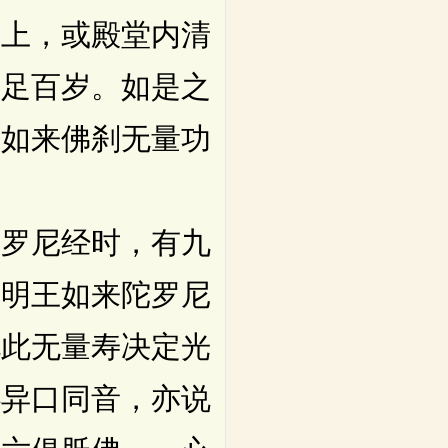
之上，或殿堂内清
满足百岁。如是之
王如来佛刹无量功
罗尼经时，有九
光明王如来陀罗尼
说此无量寿决定光
心异口同音，亦说