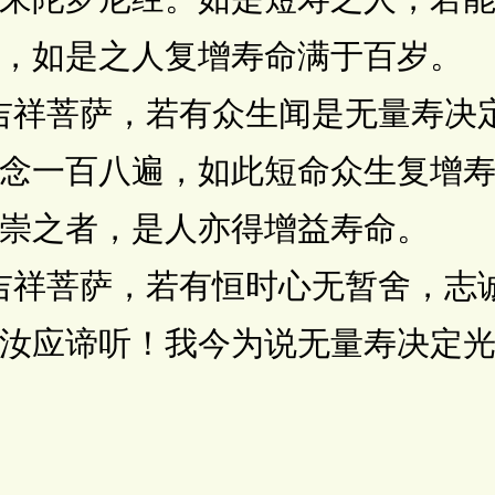
，如是之人复增寿命满于百岁。
祥菩萨，若有众生闻是无量寿决
念一百八遍，如此短命众生复增
崇之者，是人亦得增益寿命。
祥菩萨，若有恒时心无暂舍，志
汝应谛听！我今为说无量寿决定