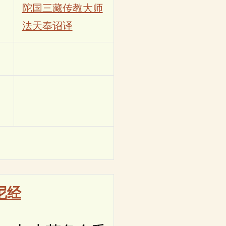
陀国三藏传教大师
法天奉诏译
尼经