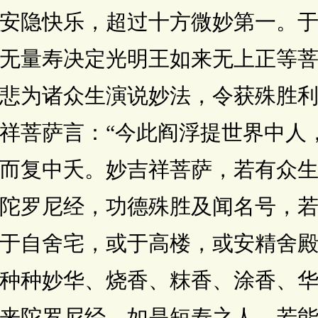
安隐快乐，超过十方微妙第一。
无量寿决定光明王如来无上正等
悲为诸众生演说妙法，令获殊胜利
菩萨言：“今此阎浮提世界中人
而复中夭。妙吉祥菩萨，若有众
陀罗尼经，功德殊胜及闻名号，
于自舍宅，或于高楼，或安精舍
种种妙华、烧香、粖香、涂香、
来陀罗尼经。如是短寿之人，若