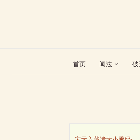
首页
闻法
破
宋元入藏诸大小乘经·