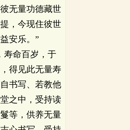
于彼无量功德藏世
菩提，今现住彼世
益安乐。”
，寿命百岁，于
生，得见此无量寿
若自书写、若教他
殿堂之中，受持读
华鬘等，供养无量
能志心书写、受持