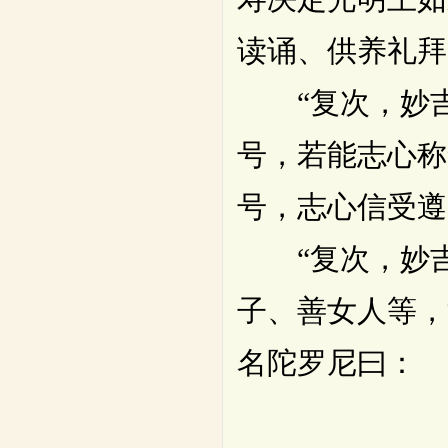
读诵、供养礼拜
“复次，妙吉
号，若能志心称
号，志心信受遵
“复次，妙吉
子、善女人等，
名陀罗尼曰：