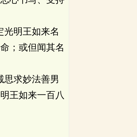
定光明王如来名
寿命；或但闻其名
诚思求妙法善男
光明王如来一百八