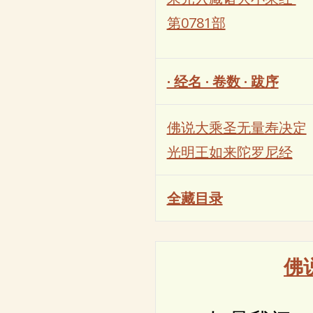
第0781部
· 经名 · 卷数 · 跋序
佛说大乘圣无量寿决定
光明王如来陀罗尼经
全藏目录
佛