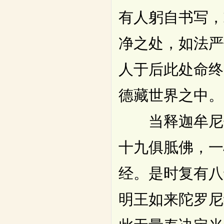
有人躬自书写，
净之处，如法严
人于后此处命终
德藏世界之中。
当释迦牟尼佛
十九俱胝佛，一
经。是时复有八
明王如来陀罗尼