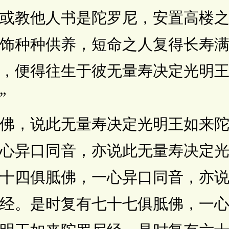
或教他人书是陀罗尼，安置高楼
饰种种供养，短命之人复得长寿
，便得往生于彼无量寿决定光明
”
，说此无量寿决定光明王如来陀
心异口同音，亦说此无量寿决定
十四俱胝佛，一心异口同音，亦
经。是时复有七十七俱胝佛，一