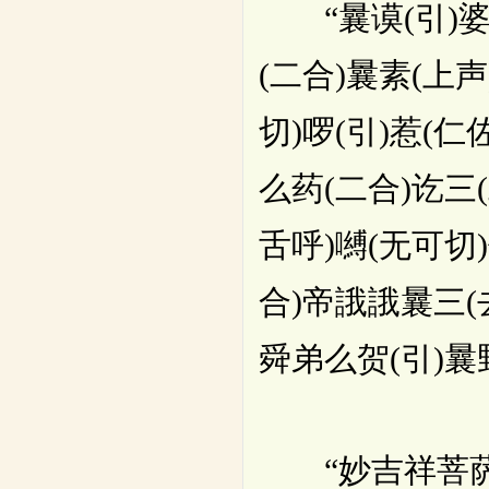
“曩谟(引)婆(
(二合)曩素(上声
切)啰(引)惹(仁
么药(二合)讫三(
舌呼)嚩(无可切
合)帝誐誐曩三(
舜弟么贺(引)曩
“妙吉祥菩萨