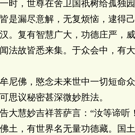
时，世尊在舍卫国祇树给孤独园
皆是漏尽意解，无复烦恼，逮得
汉。复有智慧广大，功德庄严，
闻法故皆悉来集。于众会中，有
尼佛，愍念未来世中一切短命众
可思议秘密甚深微妙胜法。
大慧妙吉祥菩萨言：“汝等谛听
佛土，有世界名无量功德藏。国