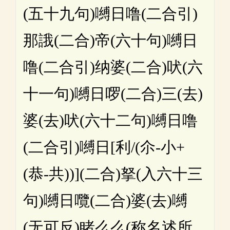
(五十九句)嚩日噜(二合引)
那誐(二合)帝(六十句)嚩日
噜(二合引)纳婆(二合)吠(六
十一句)嚩日啰(二合)三(去)
婆(去)吠(六十二句)嚩日噜
(二合引)嚩日[利/(尒-小+
(恭-共))](二合)拏(入六十三
句)嚩日囕(二合)婆(去)嚩
(无可反)睹么么(称名述所