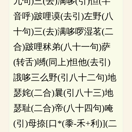
九句)三(去)满哆(引)怛(半
音呼)跛哩谟(去引)左野(八
十句)三(去)满哆啰湿茗(二
合)跛哩秫弟(八十一句)萨
(转舌)嚩(同上)怛他(去引)
誐哆三么野(引八十二句)地
瑟姹(二合)曩(引八十三)地
瑟耻(二合)帝(八十四句)唵
(引)母捺[口*(黍-禾+利)](二