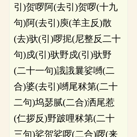
引)贺啰阿(去引)贺啰(十九
句)阿(去引)庾(羊主反)散
(去)驮(引)啰抳(尼整反二十
句)戍(引)驮野戍(引)驮野
(二十一句)誐誐曩娑嚩(二
合)婆(去引)嚩尾秫第(二十
二句)坞瑟腻(二合)洒尾惹
(仁拶反)野跛哩秫第(二十
三句)娑贺娑啰(二合)啰(来