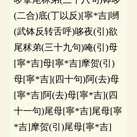
(二合)底(丁以反)[寧*吉]嚩
(武钵反转舌呼)哆夜(引)欲
尾秫弟(三十九句)唵(引)母
[寧*吉]母[寧*吉]摩贺(引)
母[寧*吉](四十句)阿(去)母
[寧*吉]阿(去)母[寧*吉](四
十一句)尾母[寧*吉]尾母[寧
*吉]摩贺(引)尾母[寧*吉]