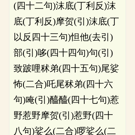
(四十二句)沫底(丁利反)沫
底(丁利反)摩贺(引)沫底(丁
以反四十三句)怛他(去引)
部(引)哆(四十四句)句(引)
致跛哩秫弟(四十五句)尾娑
怖(二合)吒尾秫弟(四十六
句)唵(引)醯醯(四十七句)惹
野惹野摩贺(引)惹野(四十
八句)娑么(二合)啰娑么(二