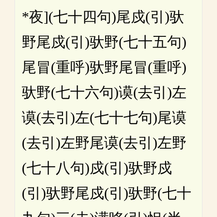
*夜](七十四句)尾戍(引)驮
野尾戍(引)驮野(七十五句)
尾冒(重呼)驮野尾冒(重呼)
驮野(七十六句)谟(去引)左
谟(去引)左(七十七句)尾谟
(去引)左野尾谟(去引)左野
(七十八句)戍(引)驮野戍
(引)驮野尾戍(引)驮野(七十