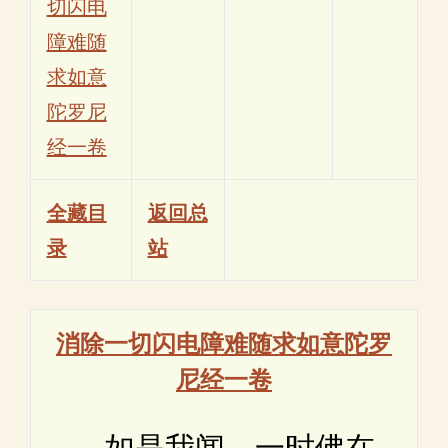
切闪电
障难随
求如意
陀罗尼
经一卷
全藏目
返回总
录
站
消除一切闪电障难随求如意陀罗
尼经一卷
如是我闻。一时佛在