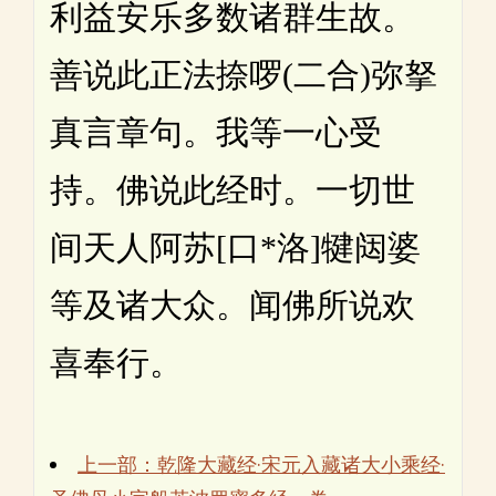
利益安乐多数诸群生故。
善说此正法捺啰(二合)弥拏
真言章句。我等一心受
持。佛说此经时。一切世
间天人阿苏[口*洛]犍闼婆
等及诸大众。闻佛所说欢
喜奉行。
上一部：乾隆大藏经·宋元入藏诸大小乘经·