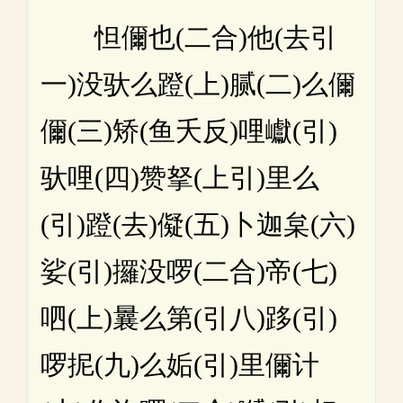
怛儞也(二合)他(去引
一)没驮么蹬(上)腻(二)么儞
儞(三)矫(鱼夭反)哩巘(引)
驮哩(四)赞拏(上引)里么
(引)蹬(去)儗(五)卜迦枲(六)
娑(引)攞没啰(二合)帝(七)
呬(上)曩么第(引八)跢(引)
啰抳(九)么姤(引)里儞计