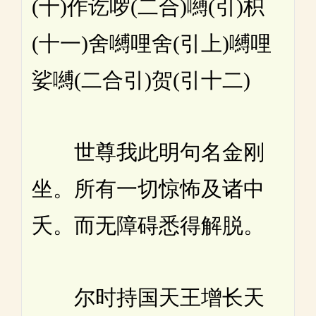
(十)作讫啰(二合)嚩(引)枳
(十一)舍嚩哩舍(引上)嚩哩
娑嚩(二合引)贺(引十二)
世尊我此明句名金刚
坐。所有一切惊怖及诸中
夭。而无障碍悉得解脱。
尔时持国天王增长天