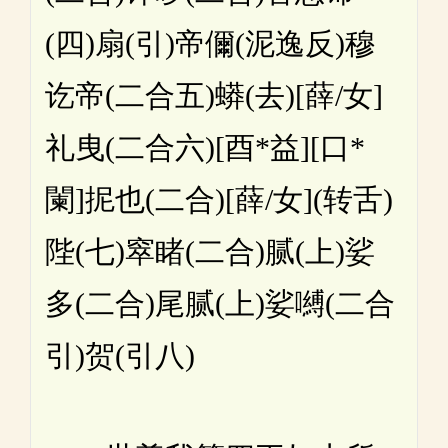
(四)扇(引)帝儞(泥逸反)穆
讫帝(二合五)蟒(去)[薛/女]
礼曳(二合六)[酉*益][口*
闌]抳也(二合)[薛/女](转舌)
陛(七)窣睹(二合)腻(上)娑
多(二合)尾腻(上)娑嚩(二合
引)贺(引八)