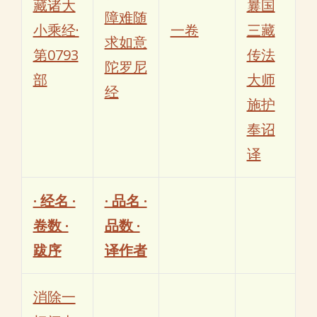
藏诸大
曩国
障难随
小乘经·
一卷
三藏
求如意
第0793
传法
陀罗尼
部
大师
经
施护
奉诏
译
· 经名 ·
· 品名 ·
卷数 ·
品数 ·
跋序
译作者
消除一