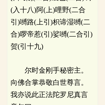
(入十八)阿(上)哩野(二合
引)嚩路(上引)枳谛湿嚩(二
合)啰帝惹(引)娑嚩(二合引)
贺(引十九)
尔时金刚手秘密主。
向佛合掌恭敬白世尊言。
我亦说此正法陀罗尼真言