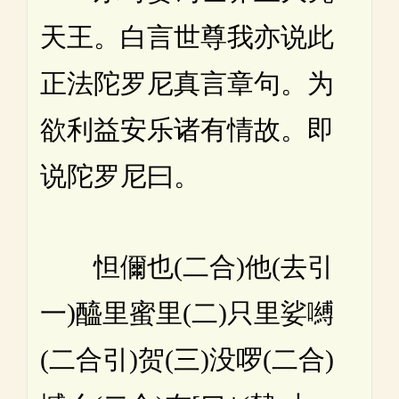
天王。白言世尊我亦说此
正法陀罗尼真言章句。为
欲利益安乐诸有情故。即
说陀罗尼曰。
怛儞也(二合)他(去引
一)醯里蜜里(二)只里娑嚩
(二合引)贺(三)没啰(二合)