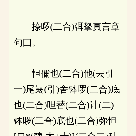
捺啰(二合)弭拏真言章
句曰。
怛儞也(二合)他(去引
一)尾曩(引)舍钵啰(二合)底
也(二合)哩替(二合)计(二)
钵啰(二合)底也(二合)弥怛