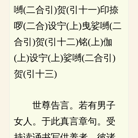
嚩(二合引)贺(引十一)印捺
啰(二合)设宁(上)曳娑嚩(二
合引)贺(引十二)铭(上)伽
(上)设宁(上)娑嚩(二合引)
贺(引十三)
世尊告言。若有男子
女人。于此真言章句。受
持读诵书写供养者。彼诸