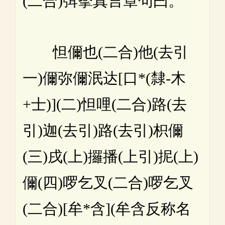
(二合)弭拏真言章句曰。
怛儞也(二合)他(去引
一)儞弥儞泯达[口*(隸-木
+士)](二)怛哩(二合)路(去
引)迦(去引)路(去引)枳儞
(三)戌(上)攞播(上引)抳(上)
儞(四)啰乞叉(二合)啰乞叉
(二合)[牟*含](牟含反称名