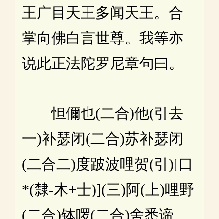
王广目天王多闻天王。合
掌向佛白言世尊。我等亦
说此正法陀罗尼章句曰。
怛儞也(二合)他(引去
一)补瑟闭(二合)苏补瑟闭
(二合二)度跛波哩贺(引)[口
*(隸-木+士)](三)阿(上)哩野
(二合)钵啰(二合)舍悉谛