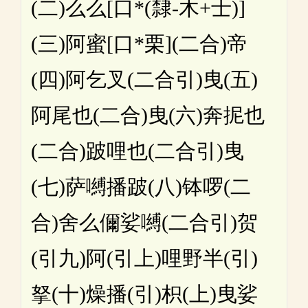
(二)么么[口*(隸-木+士)]
(三)阿蜜[口*栗](二合)帝
(四)阿乞叉(二合引)曳(五)
阿尾也(二合)曳(六)奔抳也
(二合)跛哩也(二合引)曳
(七)萨嚩播跛(八)钵啰(二
合)舍么儞娑嚩(二合引)贺
(引九)阿(引上)哩野半(引)
拏(十)燥播(引)枳(上)曳娑