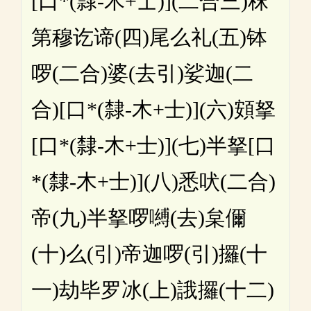
[口*(隸-木+士)](二合三)秣
第穆讫谛(四)尾么礼(五)钵
啰(二合)婆(去引)娑迦(二
合)[口*(隸-木+士)](六)頞拏
[口*(隸-木+士)](七)半拏[口
*(隸-木+士)](八)悉吠(二合)
帝(九)半拏啰嚩(去)枲儞
(十)么(引)帝迦啰(引)攞(十
一)劫毕罗冰(上)誐攞(十二)