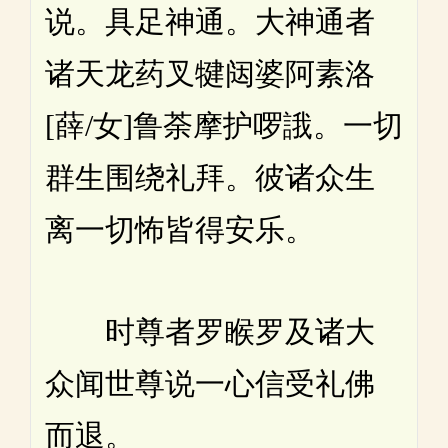
说。具足神通。大神通者
诸天龙药叉犍闼婆阿素洛
[薛/女]鲁荼摩护啰誐。一切
群生围绕礼拜。彼诸众生
离一切怖皆得安乐。
时尊者罗睺罗及诸大
众闻世尊说一心信受礼佛
而退。