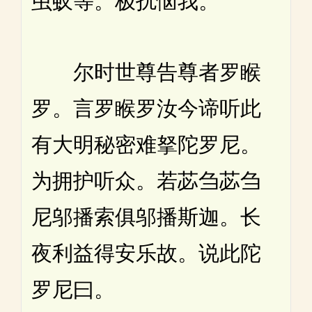
虫蚁等。极扰恼我。
尔时世尊告尊者罗睺
罗。言罗睺罗汝今谛听此
有大明秘密难拏陀罗尼。
为拥护听众。若苾刍苾刍
尼邬播索俱邬播斯迦。长
夜利益得安乐故。说此陀
罗尼曰。