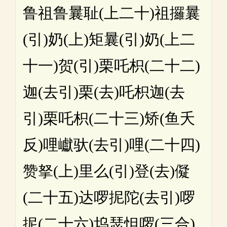
鲁祖鲁曩耻(上二十)祖攞曩
(引)奶(上)矩曩(引)奶(上二
十一)贺(引)栗吒枳(二十二)
迦(去引)栗(去)吒枳迦(去
引)栗吒枳(二十三)矫(鱼夭
反)哩巘驮(去引)哩(二十四)
赞拏(上)里么(引)登(去)儗
(二十五)达啰抳陀(去引)啰
抳(二十六)坞瑟怛啰(三合)