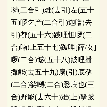
嚩(二合引)难(去引)左(五十
五)啰乞产(二合引)迦噜(去
引)都(五十六)跛哩怛啰(二
合)喃(上五十七)跛哩[薛/女]
啰(二合)憾(五十八)跛哩播
攞能(去五十九)扇(引)底孕
(二合)娑嚩(二合)悉底也(三
合)野能(去六十)难(上)拏跛