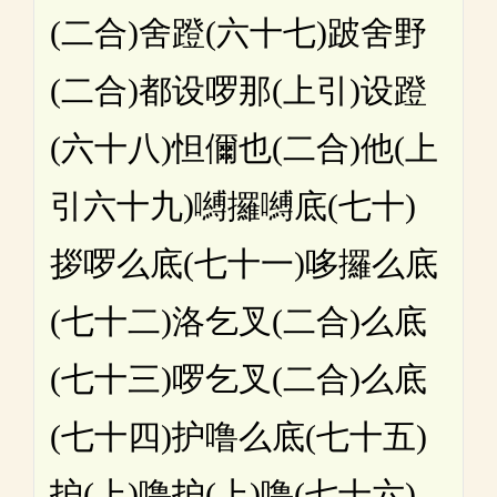
(二合)舍蹬(六十七)跛舍野
(二合)都设啰那(上引)设蹬
(六十八)怛儞也(二合)他(上
引六十九)嚩攞嚩底(七十)
拶啰么底(七十一)哆攞么底
(七十二)洛乞叉(二合)么底
(七十三)啰乞叉(二合)么底
(七十四)护噜么底(七十五)
护(上)噜护(上)噜(七十六)