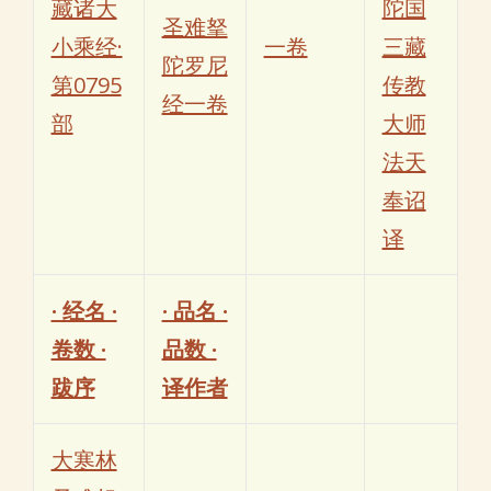
藏诸大
陀国
圣难拏
小乘经·
一卷
三藏
陀罗尼
第0795
传教
经一卷
部
大师
法天
奉诏
译
· 经名 ·
· 品名 ·
卷数 ·
品数 ·
跋序
译作者
大寒林