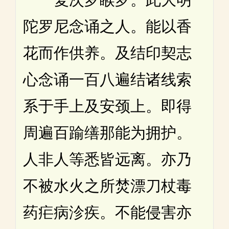
陀罗尼念诵之人。能以香
花而作供养。及结印契志
心念诵一百八遍结诸线索
系于手上及安颈上。即得
周遍百踰缮那能为拥护。
人非人等悉皆远离。亦乃
不被水火之所焚漂刀杖毒
药疟病沴疾。不能侵害亦