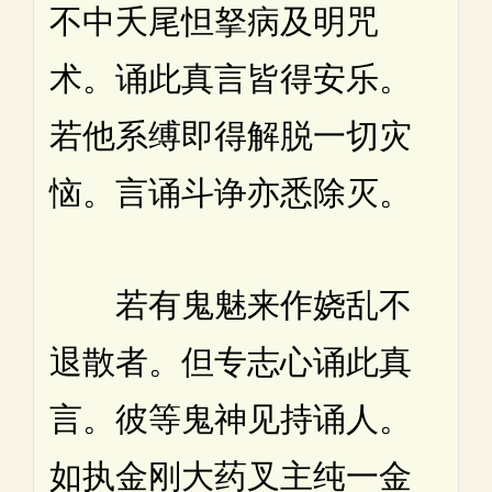
不中夭尾怛拏病及明咒
术。诵此真言皆得安乐。
若他系缚即得解脱一切灾
恼。言诵斗诤亦悉除灭。
若有鬼魅来作娆乱不
退散者。但专志心诵此真
言。彼等鬼神见持诵人。
如执金刚大药叉主纯一金