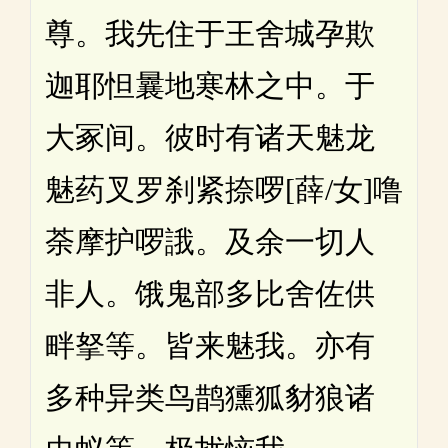
尊。我先住于王舍城孕欺
迦耶怛曩地寒林之中。于
大冢间。彼时有诸天魅龙
魅药叉罗刹紧捺啰[薛/女]噜
荼摩护啰誐。及余一切人
非人。饿鬼部多比舍佐供
畔拏等。皆来魅我。亦有
多种异类鸟鹊獯狐豺狼诸