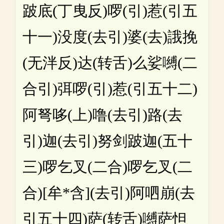
跛底(丁曳反)啰(引)惹(引五
十一)没度(去引)婆(去)誐挽
(无泮反)达(转舌)么娑嚩(二
合引)弭啰(引)惹(引五十二)
阿弩哆(上)噜(去引)路(去
引)迦(去引)努剑跛迦(五十
三)啰乞叉(二合)啰乞叉(二
合)[牟*含](去引)阿呬崩(去
引五十四)萨(转舌)嚩萨怛