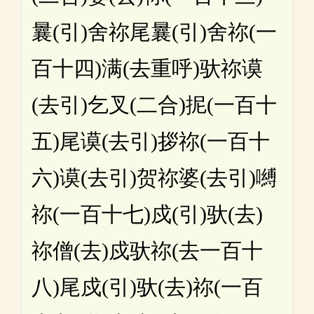
曩(引)舍祢尾曩(引)舍祢(一
百十四)满(去重呼)驮祢谟
(去引)乞叉(二合)抳(一百十
五)尾谟(去引)拶祢(一百十
六)谟(去引)贺祢婆(去引)嚩
祢(一百十七)戍(引)驮(去)
祢僧(去)戍驮祢(去一百十
八)尾戍(引)驮(去)祢(一百