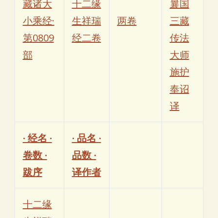
藏诸大
十二缘
曩国
小乘经·
生祥瑞
两卷
三藏
第0809
经二卷
传法
部
大师
施护
奉诏
译
· 经名 ·
· 品名 ·
卷数 ·
品数 ·
跋序
译作者
十二缘