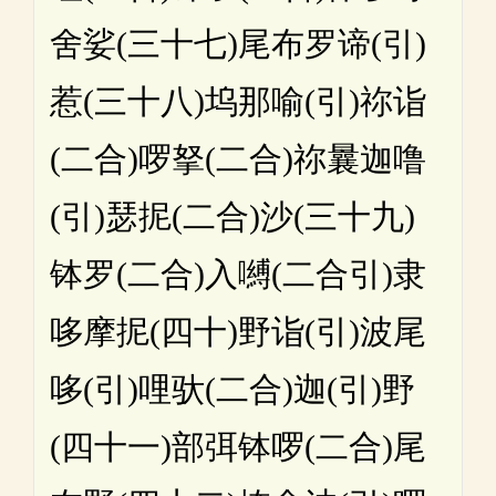
舍娑(三十七)尾布罗谛(引)
惹(三十八)坞那喻(引)祢诣
(二合)啰拏(二合)祢曩迦噜
(引)瑟抳(二合)沙(三十九)
钵罗(二合)入嚩(二合引)隶
哆摩抳(四十)野诣(引)波尾
哆(引)哩驮(二合)迦(引)野
(四十一)部弭钵啰(二合)尾