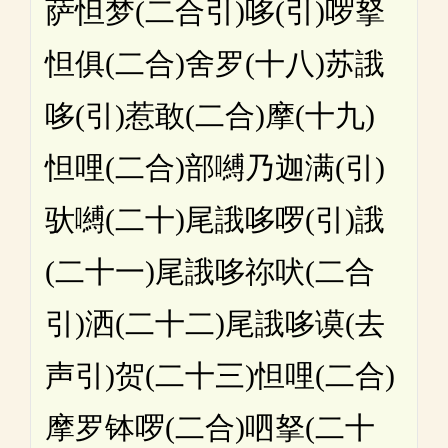
萨怛梦(二合引)哆(引)啰拏
怛俱(二合)舍罗(十八)苏誐
哆(引)惹敢(二合)摩(十九)
怛哩(二合)部嚩乃迦满(引)
驮嚩(二十)尾誐哆啰(引)誐
(二十一)尾誐哆祢吠(二合
引)洒(二十二)尾誐哆谟(去
声引)贺(二十三)怛哩(二合)
摩罗钵啰(二合)呬拏(二十