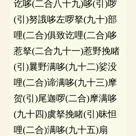
讫哆(二合八十九)哆(引)啰
(引)努誐哆左啰拏(九十)部
哩(二合)俱致讫哩(二合)哆
惹拏(二合九十一)惹野挽睹
(引)曩野满哆(九十二)娑没
哩(二合)谛满哆(九十三)摩
贺(引)尾迦啰(二合)摩满哆
(九十四)虞拏挽睹(引)昧怛
哩(二合)满哆(九十五)扇