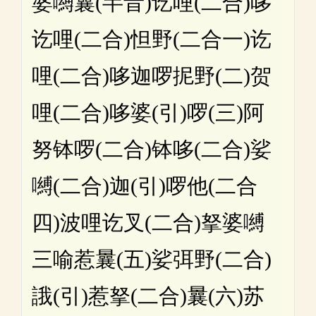
婆嚩曩(半音)讫哩(二合)哆
讫哩(二合)怛野(二合一)讫
哩(二合)哆迦啰抳野(二)贺
哩(二合)哆婆(引)啰(三)阿
努钵啰(二合)钵哆(二合)娑
嚩(二合)迦(引)啰他(二合
四)波哩讫叉(二合)拏婆嚩
三喻惹曩(五)娑弭野(二合)
誐(引)惹拏(二合)曩(六)苏