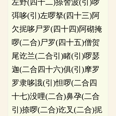
左野(四十二)捺舍波(引)啰
弭哆(引)左啰拏(四十三)阿
欠抳哆尸罗(四十四)阿砌掩
啰(二合)尸罗(四十五)僧贺
尾讫兰(二合引)睹(引)啰瑟
迦(二合四十六)俱(引)摩罗
罗隶哆誐(引)怛啰(二合四
十七)没哩(二合)鼻孕(二合
引)捺啰(二合)讫叉(二合)抳