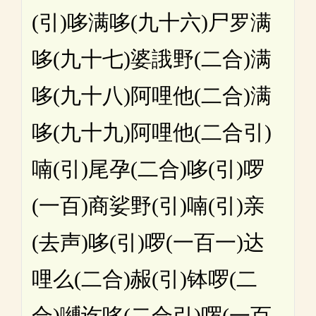
(引)哆满哆(九十六)尸罗满
哆(九十七)婆誐野(二合)满
哆(九十八)阿哩他(二合)满
哆(九十九)阿哩他(二合引)
喃(引)尾孕(二合)哆(引)啰
(一百)商娑野(引)喃(引)亲
(去声)哆(引)啰(一百一)达
哩么(二合)赧(引)钵啰(二
合)嚩讫哆(二合引)啰(一百