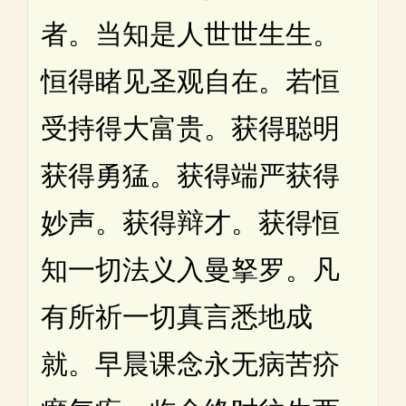
者。当知是人世世生生。
恒得睹见圣观自在。若恒
受持得大富贵。获得聪明
获得勇猛。获得端严获得
妙声。获得辩才。获得恒
知一切法义入曼拏罗。凡
有所祈一切真言悉地成
就。早晨课念永无病苦疥