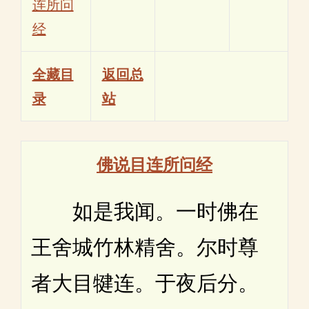
连所问
经
全藏目
返回总
录
站
佛说目连所问经
如是我闻。一时佛在
王舍城竹林精舍。尔时尊
者大目犍连。于夜后分。