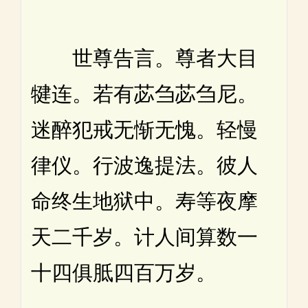
世尊告言。尊者大目
犍连。若有苾刍苾刍尼。
迷醉犯戒无惭无愧。轻慢
律仪。行波逸提法。彼人
命终生地狱中。寿等夜摩
天二千岁。计人间算数一
十四俱胝四百万岁。