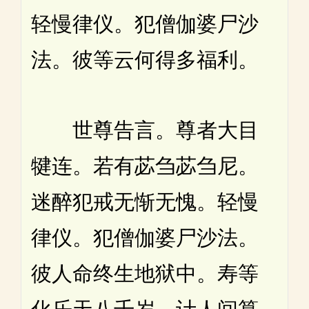
轻慢律仪。犯僧伽婆尸沙
法。彼等云何得多福利。
世尊告言。尊者大目
犍连。若有苾刍苾刍尼。
迷醉犯戒无惭无愧。轻慢
律仪。犯僧伽婆尸沙法。
彼人命终生地狱中。寿等