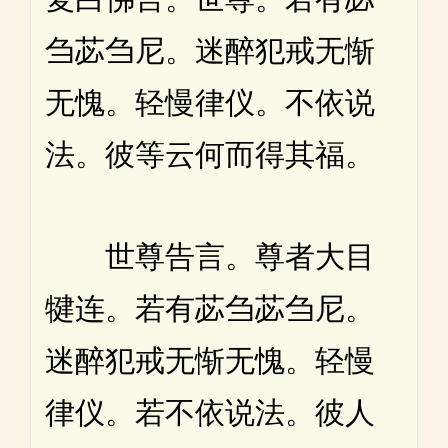
刍苾刍尼。迷醉犯戒无惭
无愧。轻慢律仪。不依说
法。彼等云何而得其福。
世尊告言。尊者大目
犍连。若有苾刍苾刍尼。
迷醉犯戒无惭无愧。轻慢
律仪。若不依说法。彼人