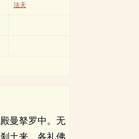
法天
殿曼拏罗中。无
佛刹土来。各礼佛