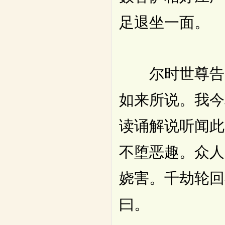
足退坐一面。
尔时世尊告大
如来所说。我今
读诵解说听闻此
不堕恶趣。众人
娆害。千劫轮回
曰。