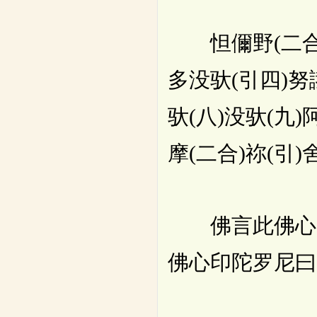
怛儞野(二合)他
多没驮(引四)努
驮(八)没驮(九
摩(二合)祢(引
佛言此佛心印
佛心印陀罗尼曰