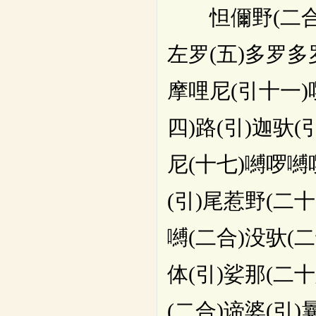
怛儞野(二合)他
左罗(五)多罗多
摩哩尼(引十一)
四)路(引)迦驮(
尼(十七)嚩啰嚩
(引)尾惹野(二
嚩(二合)没驮(
体(引)娑那(二十
(二合)谛婆(引