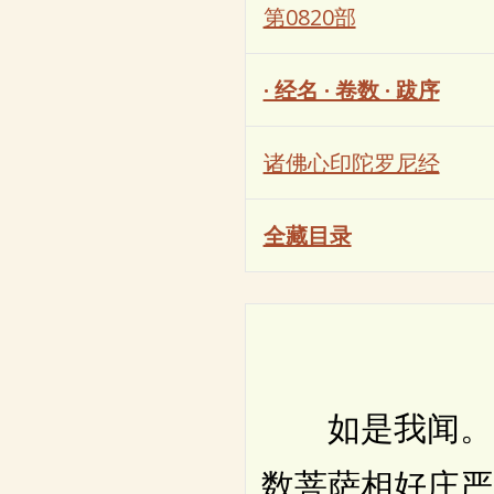
第0820部
· 经名 · 卷数 · 跋序
诸佛心印陀罗尼经
全藏目录
如是我闻。一
数菩萨相好庄严