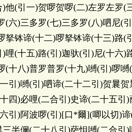
(引一)贺啰贺啰(二)左罗左罗(三
罗(六)三多罗(七)三多罗(八)呬尼(引
啰拏钵谛(十二)啰拏钵谛(十三)路(引
引)哩(十五)路(引)迦驮(引)尼(十六)
啰(十八)普罗普罗(十九)嚩(引)啰嚩(
十一引)嚩(引)呬谛(二十二引)贺曩贺
二十四)必哩(二合引)史谛(二十五引)
六引)阿波啰(引)[口*爾](唧以切)
)曩三半儞(二十八引)萨怛嚩(二合引)