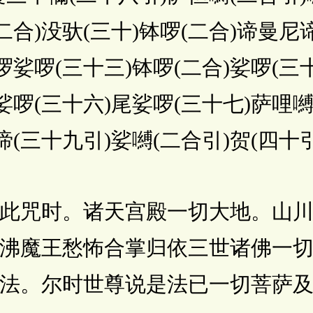
二合)没驮(三十)钵啰(二合)谛曼尼
啰娑啰(三十三)钵啰(二合)娑啰(三十
娑啰(三十六)尾娑啰(三十七)萨哩嚩(
谛(三十九引)娑嚩(二合引)贺(四十引
咒时。诸天宫殿一切大地。山川
沸魔王愁怖合掌归依三世诸佛一
法。尔时世尊说是法已一切菩萨