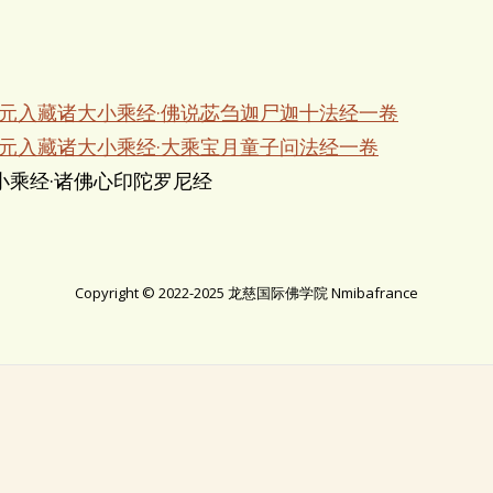
宋元入藏诸大小乘经·佛说苾刍迦尸迦十法经一卷
宋元入藏诸大小乘经·大乘宝月童子问法经一卷
小乘经·诸佛心印陀罗尼经
Copyright © 2022-2025 龙慈国际佛学院 Nmibafrance