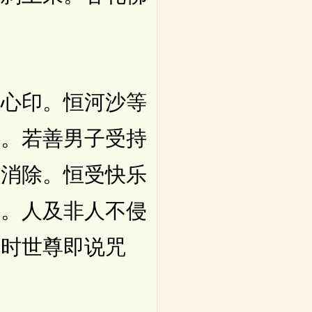
心印。恒河沙等
乐。若善男子受持
业消除。恒受快乐
足。人及非人不侵
尔时世尊即说咒