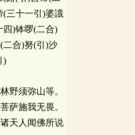
谛(三十一引)婆誐
四)钵啰(二合)
二合)努(引)沙
)
林野须弥山等。
切菩萨施我无畏。
及诸天人闻佛所说