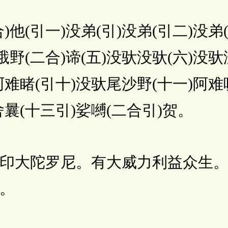
(引一)没弟(引)没弟(引二)没弟(
誐野(二合)谛(五)没驮没驮(六)没驮
)阿难睹(引十)没驮尾沙野(十一)阿难
)舍曩(十三引)娑嚩(二合引)贺。
大陀罗尼。有大威力利益众生。
。