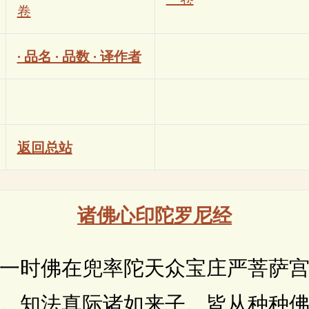
卷
· 品名 · 品数 · 译作者
返回总站
诸佛心印陀罗尼经
时佛在兜率陀天众宝庄严菩萨宫
。知法真际诸如来子。皆从种种