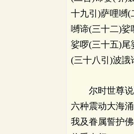
十九引)萨哩嚩(
嚩谛(三十二)娑
娑啰(三十五)尾
(三十八引)波誐
尔时世尊说此
六种震动大海涌
我及眷属誓护佛