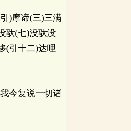
引)摩谛(三)三满
没驮(七)没驮没
哆(引十二)达哩
我今复说一切诸