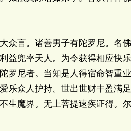
众言。诸善男子有陀罗尼。名佛
利益兜率天人。为令获得相应快
陀罗尼者。当知是人得宿命智重
爱乐众人护持。世出世财丰盈满
不生魔界。无上菩提速疾证得。