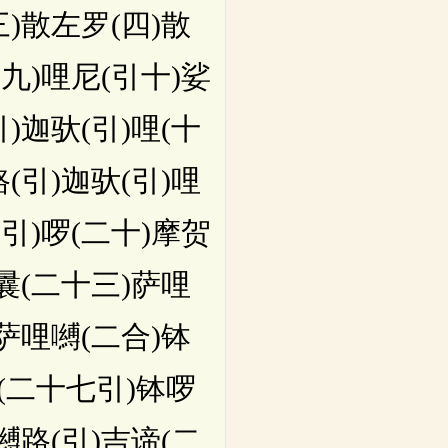
)散左罗(四)散
九)哩尼(引十)娑
)迦驮(引)哩(十
路(引)迦驮(引)哩
引)啰(二十)摩贺
曩(二十三)萨哩
萨哩嚩(二合)钵
谛(二十七引)钵啰
嚩路(引)吉谛(二