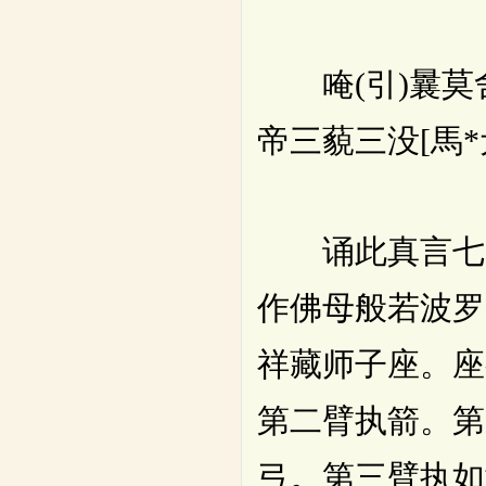
唵(引)曩莫舍吉
帝三藐三没[馬*
诵此真言七遍
作佛母般若波罗
祥藏师子座。座
第二臂执箭。第
弓。第三臂执如