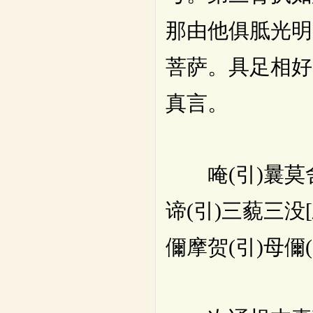
那由他俱胝光明
菩萨。具足相好
真言。
唵(引)曩莫舍吉
谛(引)三藐三没[
儞摩贺(引)母儞(