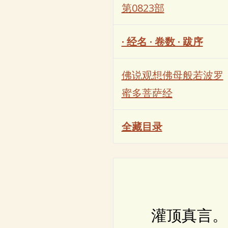
第0823部
· 经名 · 卷数 · 跋序
佛说观想佛母般若波罗
蜜多菩萨经
全藏目录
灌顶真言。