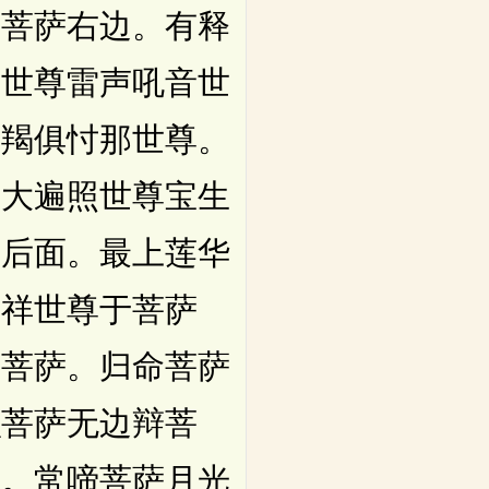
菩萨右边。有释
王世尊雷声吼音世
尊羯俱忖那世尊。
。大遍照世尊宝生
萨后面。最上莲华
吉祥世尊于菩萨
祥菩萨。归命菩萨
积菩萨无边辩菩
萨。常啼菩萨月光