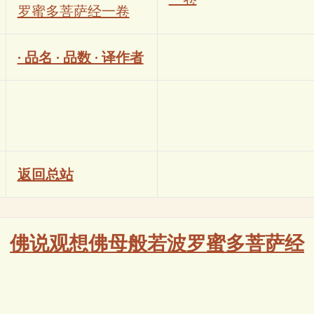
罗蜜多菩萨经一卷
· 品名 · 品数 · 译作者
返回总站
佛说观想佛母般若波罗蜜多菩萨经