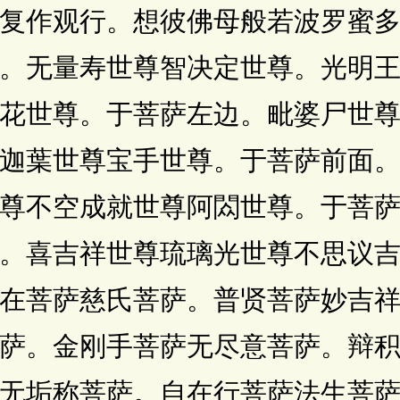
作观行。想彼佛母般若波罗蜜多
。无量寿世尊智决定世尊。光明
花世尊。于菩萨左边。毗婆尸世
迦葉世尊宝手世尊。于菩萨前面
尊不空成就世尊阿閦世尊。于菩
。喜吉祥世尊琉璃光世尊不思议
在菩萨慈氏菩萨。普贤菩萨妙吉
萨。金刚手菩萨无尽意菩萨。辩
无垢称菩萨。自在行菩萨法生菩