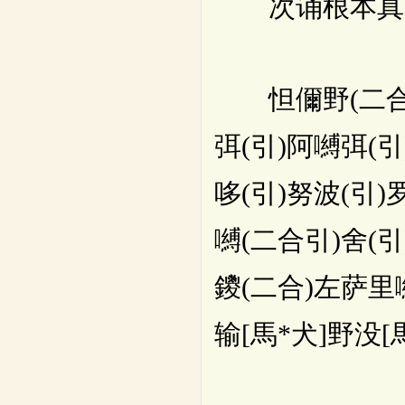
次诵根本真
怛儞野(二合)他
弭(引)阿嚩弭(
哆(引)努波(引
嚩(二合引)舍(
鑁(二合)左萨里
输[馬*犬]野没[