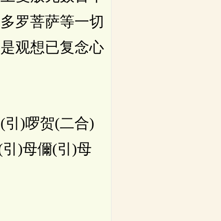
及多罗菩萨等一切
如是观想已复念心
引)啰贺(二合)
(引)母儞(引)母