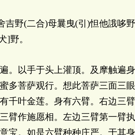
野(二合)母曩曳(引)怛他誐哆野(
犬]野。
。以手于头上灌顶。及摩触遍身
蜜多菩萨观行。想此菩萨三面三
有千叶金莲。身有六臂。右边三
三臂作施愿相。左边三臂第一臂
意宝。如是六臂种种庄严。于其