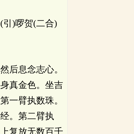
引)啰贺(二合)
然后息念志心。
眼身真金色。坐吉
臂第一臂执数珠。
执经。第二臂执
身上复放无数百千