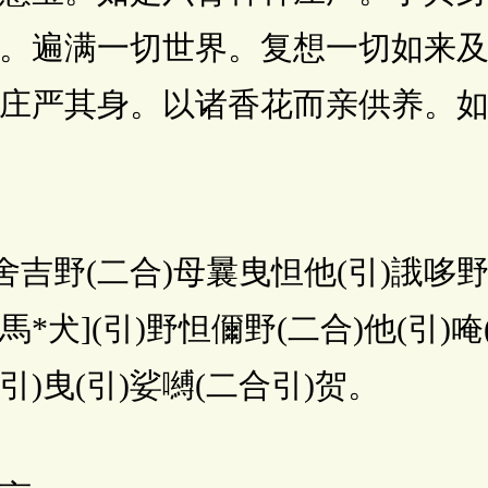
。遍满一切世界。复想一切如来
庄严其身。以诸香花而亲供养。
野(二合)母曩曳怛他(引)誐哆野(
馬*犬](引)野怛儞野(二合)他(引)唵
引)曳(引)娑嚩(二合引)贺。