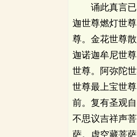
诵此真言已复
迦世尊燃灯世尊
尊。金花世尊散
迦诺迦牟尼世尊
世尊。阿弥陀世
世尊最上宝世尊
前。复有圣观自
不思议吉祥声菩
萨。虚空藏菩萨