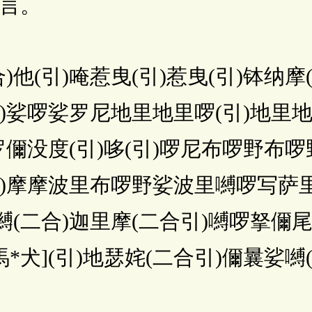
言。
(引)唵惹曳(引)惹曳(引)钵纳摩
引)娑啰娑罗尼地里地里啰(引)地里地
)罗儞没度(引)哆(引)啰尼布啰野布
引)摩摩波里布啰野娑波里嚩啰写萨
嚩(二合)迦里摩(二合引)嚩啰拏儞尾
馬*犬](引)地瑟姹(二合引)儞曩娑嚩(