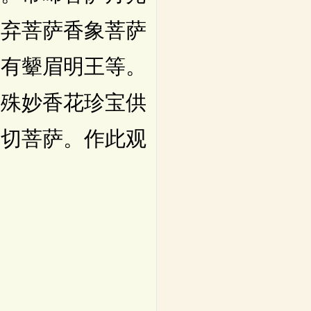
尸弃菩萨香象菩萨
复有颦眉明王等。
上殊妙香花珍宝供
一切菩萨。作此观