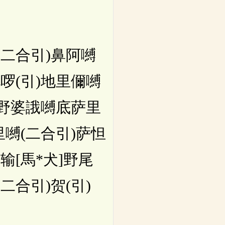
(二合引)鼻阿嚩
啰(引)地里儞嚩
啰野婆誐嚩底萨里
里嚩(二合引)萨怛
输[馬*犬]野尾
二合引)贺(引)