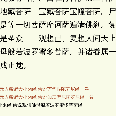
地藏菩萨。宝藏菩萨宝幢菩萨。
是等一切菩萨摩诃萨遍满佛刹。
是圣众一一观想已。复想人间天
母般若波罗蜜多菩萨。并诸眷属
成正觉。
宋元入藏诸大小乘经·佛说莲华眼陀罗尼经一卷
宋元入藏诸大小乘经·佛说如意摩尼陀罗尼经一卷
小乘经·佛说观想佛母般若波罗蜜多菩萨经