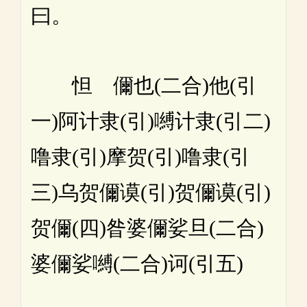
曰。
怛 儞也(二合)他(引
一)阿计隶(引)嚩计隶(引二)
噜隶(引)摩贺(引)噜隶(引
三)乌贺儞谟(引)贺儞谟(引)
贺儞(四)昝婆儞娑旦(二合)
婆儞娑嚩(二合)诃(引五)