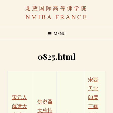
龙慈国际高等佛学院
NMIBA FRANCE
MENU
0825.html
宋西
天北
宋元入
印度
佛说圣
藏诸大
三藏
大总持