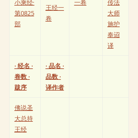
小乘经·
一卷
传法
王经一
第0825
大师
卷
部
施护
奉诏
译
· 经名 ·
· 品名 ·
卷数 ·
品数 ·
跋序
译作者
佛说圣
大总持
王经