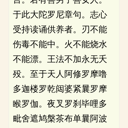
于此大陀罗尼章句。志心
受持读诵供养者。刃不能
伤毒不能中。火不能烧水
不能漂。王法不加永无夭
殁。至于天人阿修罗摩噜
多迦楼罗乾闼婆紧曩罗摩
睺罗伽。夜叉罗刹毕哩多
毗舍遮鸠槃茶布单曩阿波