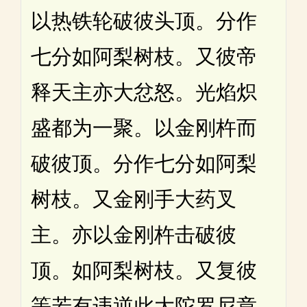
以热铁轮破彼头顶。分作
七分如阿梨树枝。又彼帝
释天主亦大忿怒。光焰炽
盛都为一聚。以金刚杵而
破彼顶。分作七分如阿梨
树枝。又金刚手大药叉
主。亦以金刚杵击破彼
顶。如阿梨树枝。又复彼
等若有违逆此大陀罗尼章