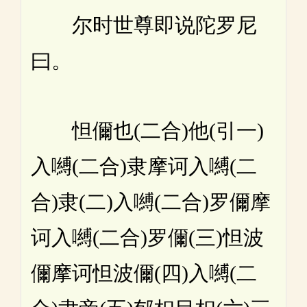
尔时世尊即说陀罗尼
曰。
怛儞也(二合)他(引一)
入嚩(二合)隶摩诃入嚩(二
合)隶(二)入嚩(二合)罗儞摩
诃入嚩(二合)罗儞(三)怛波
儞摩诃怛波儞(四)入嚩(二