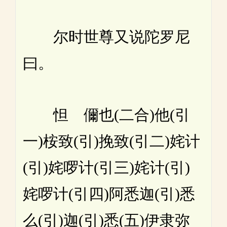
尔时世尊又说陀罗尼
曰。
怛 儞也(二合)他(引
一)桉致(引)挽致(引二)姹计
(引)姹啰计(引三)姹计(引)
姹啰计(引四)阿悉迦(引)悉
么(引)迦(引)悉(五)伊隶弥