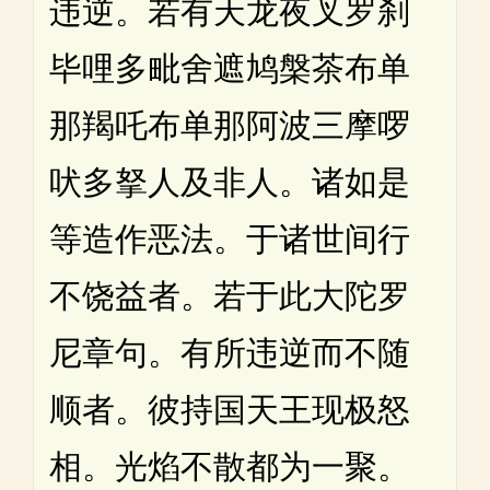
违逆。若有天龙夜叉罗刹
毕哩多毗舍遮鸠槃茶布单
那羯吒布单那阿波三摩啰
吠多拏人及非人。诸如是
等造作恶法。于诸世间行
不饶益者。若于此大陀罗
尼章句。有所违逆而不随
顺者。彼持国天王现极怒
相。光焰不散都为一聚。