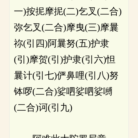
一)按抳摩抳(二)乞叉(二合)
弥乞叉(二合)摩曳(三)摩曩
祢(引四)阿曩努(五)护隶
(引)摩贺(引)护隶(引六)怛
曩计(引七)俨鼻哩(引八)努
钵啰(二合)娑呬娑呬娑嚩
(二合)诃(引九)