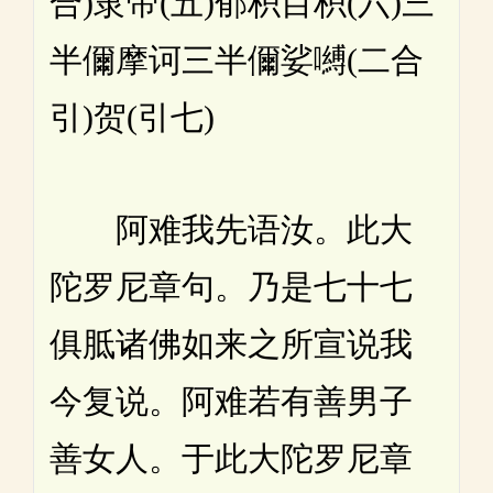
合)隶帝(五)郁枳目枳(六)三
半儞摩诃三半儞娑嚩(二合
引)贺(引七)
阿难我先语汝。此大
陀罗尼章句。乃是七十七
俱胝诸佛如来之所宣说我
今复说。阿难若有善男子
善女人。于此大陀罗尼章