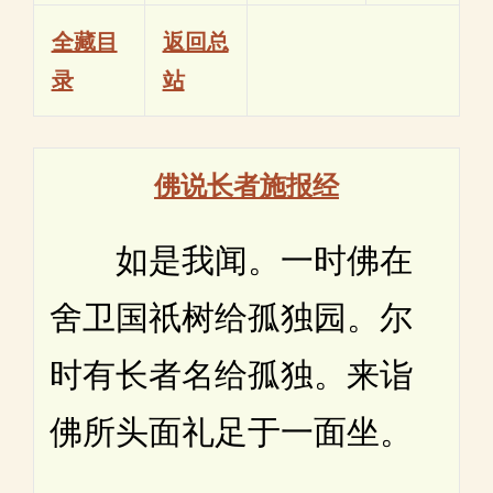
全藏目
返回总
录
站
佛说长者施报经
如是我闻。一时佛在
舍卫国祇树给孤独园。尔
时有长者名给孤独。来诣
佛所头面礼足于一面坐。