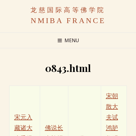
龙慈国际高等佛学院
NMIBA FRANCE
MENU
0843.html
宋朝
散大
宋元入
夫试
藏诸大
佛说长
鸿胪