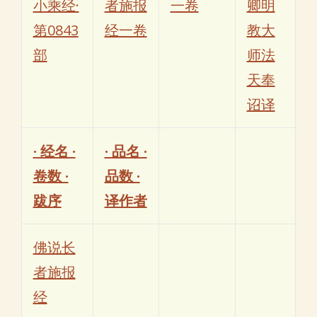
小乘经·
者施报
一卷
卿明
第0843
经一卷
教大
部
师法
天奉
诏译
· 经名 ·
· 品名 ·
卷数 ·
品数 ·
跋序
译作者
佛说长
者施报
经