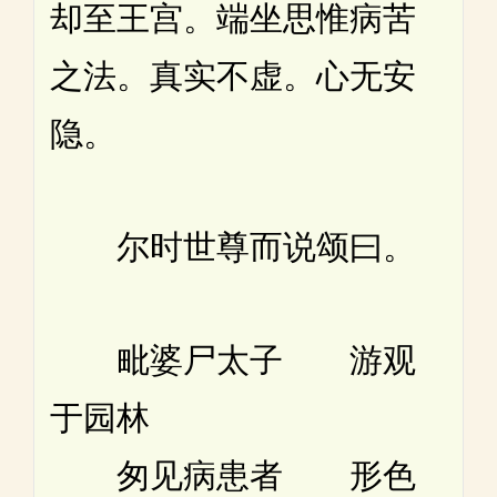
却至王宫。端坐思惟病苦
之法。真实不虚。心无安
隐。
尔时世尊而说颂曰。
毗婆尸太子 游观
于园林
匆见病患者 形色