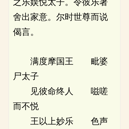
之乐娱悦太子。令彼乐著
舍出家意。尔时世尊而说
偈言。
满度摩国王 毗婆
尸太子
见彼命终人 嗞嗟
而不悦
王以上妙乐 色声