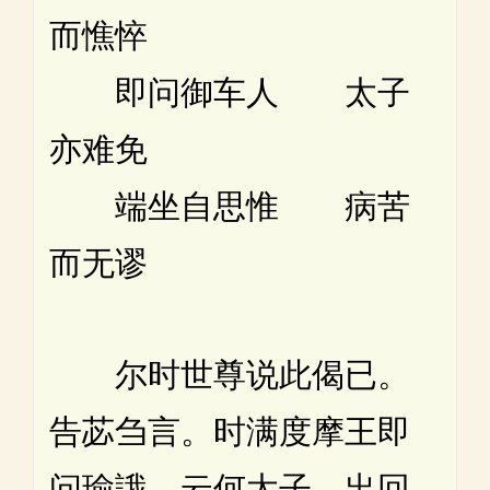
而憔悴
即问御车人 太子
亦难免
端坐自思惟 病苦
而无谬
尔时世尊说此偈已。
告苾刍言。时满度摩王即
问瑜誐。云何太子。出回