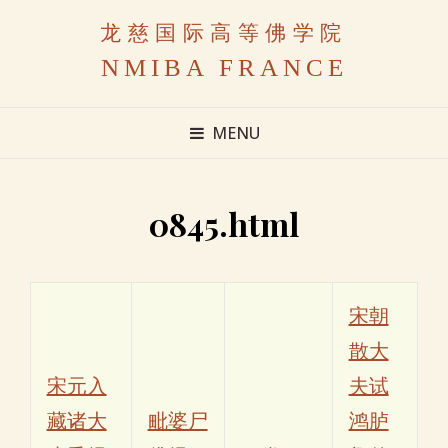
龙慈国际高等佛学院
NMIBA FRANCE
MENU
0845.html
宋朝
散大
宋元入
夫试
藏诸大
毗婆尸
鸿胪