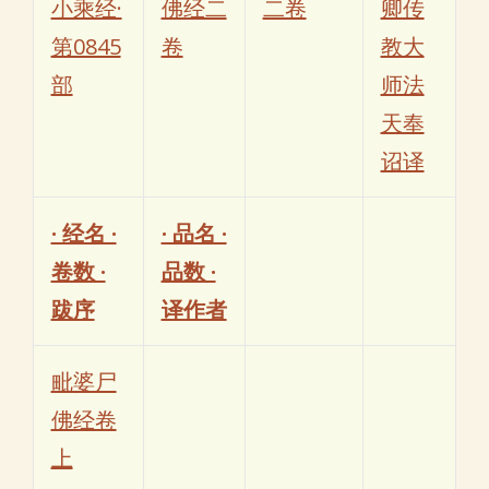
小乘经·
佛经二
二卷
卿传
第0845
卷
教大
部
师法
天奉
诏译
· 经名 ·
· 品名 ·
卷数 ·
品数 ·
跋序
译作者
毗婆尸
佛经卷
上