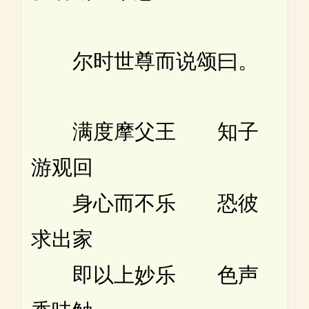
尔时世尊而说颂曰。
满度摩父王 知子
游观回
身心而不乐 恐彼
求出家
即以上妙乐 色声