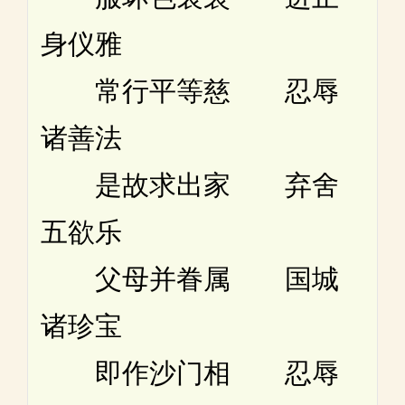
身仪雅
常行平等慈 忍辱
诸善法
是故求出家 弃舍
五欲乐
父母并眷属 国城
诸珍宝
即作沙门相 忍辱