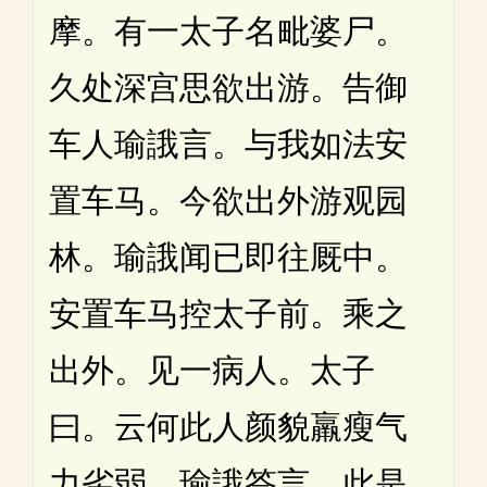
摩。有一太子名毗婆尸。
久处深宫思欲出游。告御
车人瑜誐言。与我如法安
置车马。今欲出外游观园
林。瑜誐闻已即往厩中。
安置车马控太子前。乘之
出外。见一病人。太子
曰。云何此人颜貌羸瘦气
力劣弱。瑜誐答言。此是