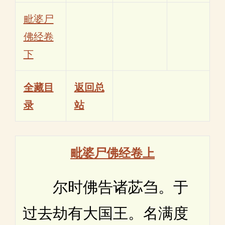
毗婆尸
佛经卷
下
全藏目
返回总
录
站
毗婆尸佛经卷上
尔时佛告诸苾刍。于
过去劫有大国王。名满度