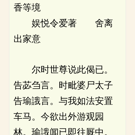
香等境
娱悦令爱著 舍离
出家意
尔时世尊说此偈已。
告苾刍言。时毗婆尸太子
告瑜誐言。与我如法安置
车马。今欲出外游观园
林。瑜誐闻已即往厩中。