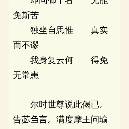
即问御车者 无能
免斯苦
独坐自思惟 真实
而不谬
我身复云何 得免
无常患
尔时世尊说此偈已。
告苾刍言。满度摩王问瑜