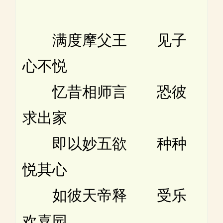
满度摩父王 见子
心不悦
忆昔相师言 恐彼
求出家
即以妙五欲 种种
悦其心
如彼天帝释 受乐
欢喜园