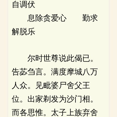
自调伏
息除贪爱心 勤求
解脱乐
尔时世尊说此偈已。
告苾刍言。满度摩城八万
人众。见毗婆尸舍父王
位。出家剃发为沙门相。
而各思惟。太子上族弃舍