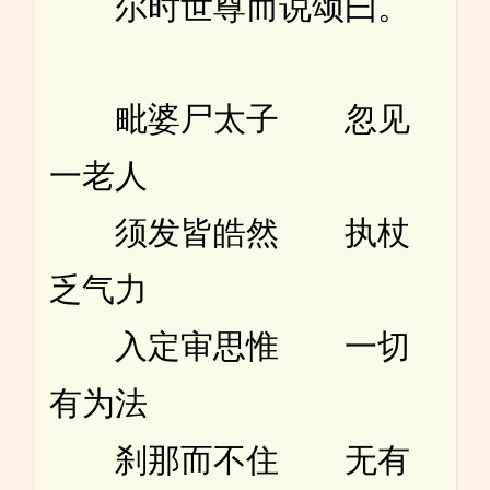
尔时世尊而说颂曰。
毗婆尸太子 忽见
一老人
须发皆皓然 执杖
乏气力
入定审思惟 一切
有为法
刹那而不住 无有