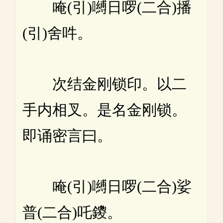
唵(引)嚩日啰(二合)播
(引)舍吽。
次结金刚锁印。以二
手内相叉。是名金刚锁。
即诵密言曰。
唵(引)嚩日啰(二合)娑
普(二合)吒鑁。