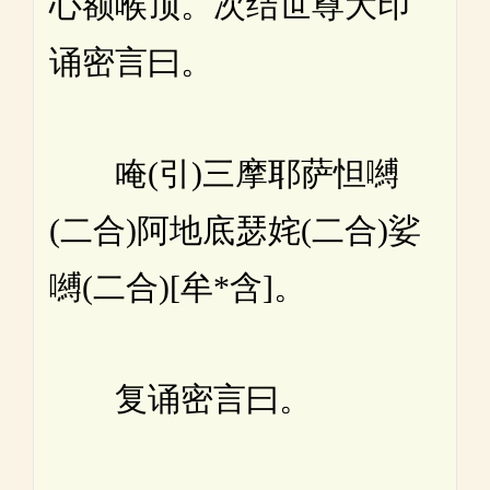
心额喉顶。次结世尊大印
诵密言曰。
唵(引)三摩耶萨怛嚩
(二合)阿地底瑟姹(二合)娑
嚩(二合)[牟*含]。
复诵密言曰。