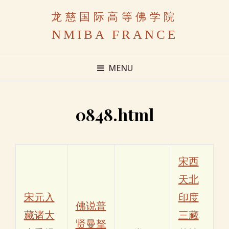
龙慈国际高等佛学院
NMIBA FRANCE
MENU
0848.html
宋西
天北
宋元入
印度
佛说普
藏诸大
三藏
贤曼拏