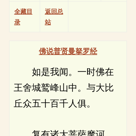
全藏目
返回总
录
站
佛说普贤曼拏罗经
如是我闻。一时佛在
王舍城鹫峰山中。与大比
丘众五十百千人俱。
复有诸大菩萨摩诃