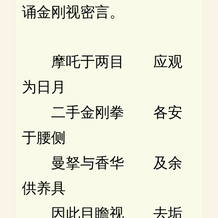
诵金刚视密言。
摩吒于两目 应观
为日月
二手金刚拳 各安
于腰侧
曼拏与香华 及余
供养具
因此目瞻视 去垢