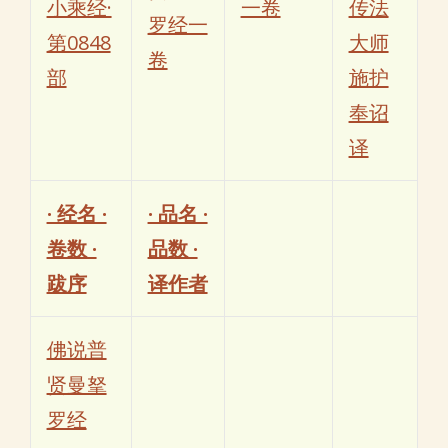
小乘经·
一卷
传法
罗经一
第0848
大师
卷
部
施护
奉诏
译
· 经名 ·
· 品名 ·
卷数 ·
品数 ·
跋序
译作者
佛说普
贤曼拏
罗经