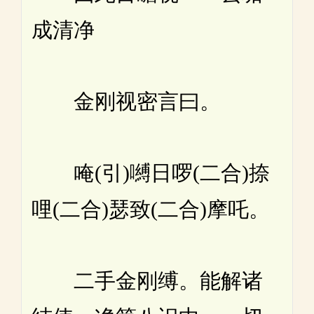
成清净
金刚视密言曰。
唵(引)嚩日啰(二合)捺
哩(二合)瑟致(二合)摩吒。
二手金刚缚。能解诸