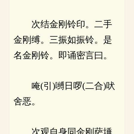
次结金刚铃印。二手
金刚缚。三振如振铃。是
名金刚铃。即诵密言曰。
唵(引)嚩日啰(二合)吠
舍恶。
次观自身同金刚萨埵