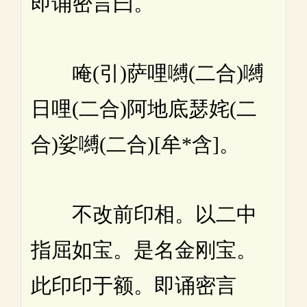
即诵密言曰。
唵(引)萨哩嚩(二合)嚩
日哩(二合)阿地底瑟姹(二
合)娑嚩(二合)[牟*含]。
不改前印相。以二中
指屈如宝。是名金刚宝。
此印印于额。即诵密言