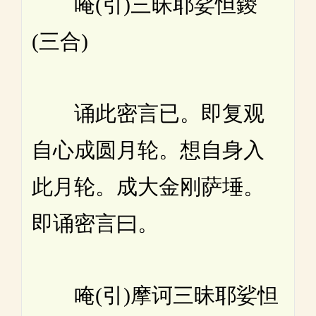
唵(引)三昧耶娑怛鑁
(三合)
诵此密言已。即复观
自心成圆月轮。想自身入
此月轮。成大金刚萨埵。
即诵密言曰。
唵(引)摩诃三昧耶娑怛