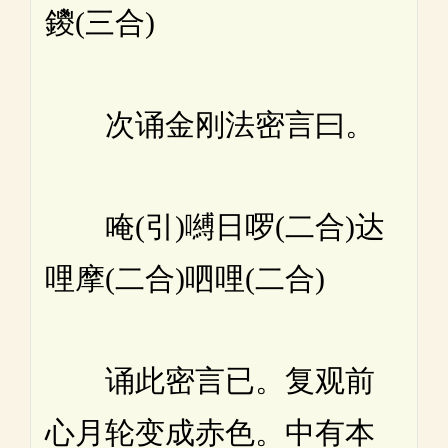
鑁(三合)
次诵金刚法密言曰。
唵(引)嚩日啰(二合)达
哩摩(二合)呬哩(二合)
诵此密言已。复观前
心月轮变成赤色。中有本