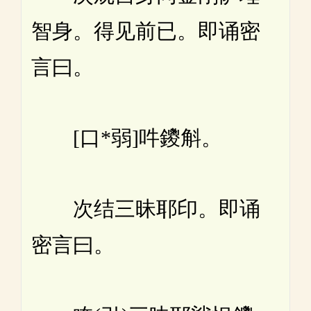
智身。得见前已。即诵密
言曰。
[口*弱]吽鑁斛。
次结三昧耶印。即诵
密言曰。