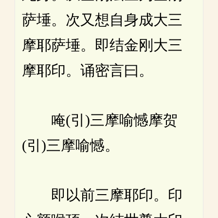
萨埵。次又想自身成大三
摩耶萨埵。即结金刚大三
摩耶印。诵密言曰。
唵(引)三摩喻憾摩贺
(引)三摩喻憾。
即以前三摩耶印。印