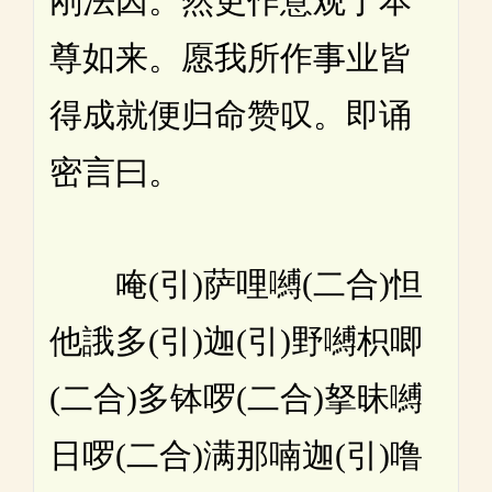
刚法因。然更作意观于本
尊如来。愿我所作事业皆
得成就便归命赞叹。即诵
密言曰。
唵(引)萨哩嚩(二合)怛
他誐多(引)迦(引)野嚩枳唧
(二合)多钵啰(二合)拏昧嚩
日啰(二合)满那喃迦(引)噜