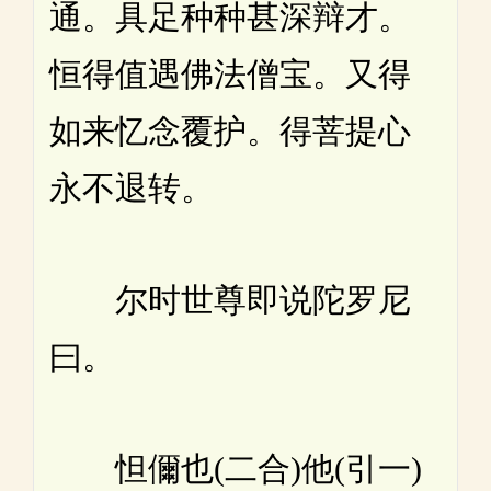
通。具足种种甚深辩才。
恒得值遇佛法僧宝。又得
如来忆念覆护。得菩提心
永不退转。
尔时世尊即说陀罗尼
曰。
怛儞也(二合)他(引一)