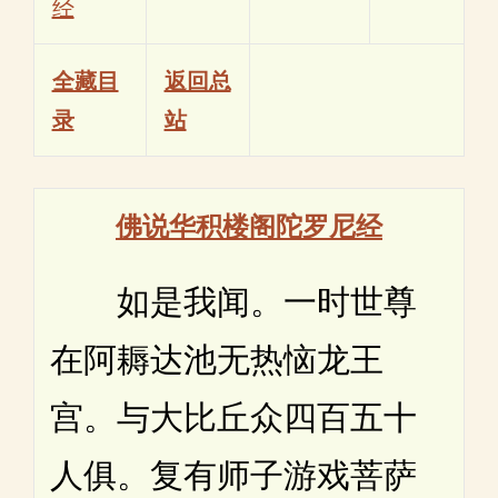
经
全藏目
返回总
录
站
佛说华积楼阁陀罗尼经
如是我闻。一时世尊
在阿耨达池无热恼龙王
宫。与大比丘众四百五十
人俱。复有师子游戏菩萨