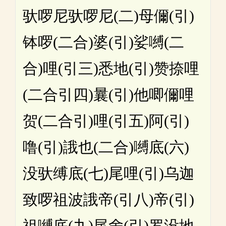
驮啰尼驮啰尼(二)母儞(引)
钵啰(二合)婆(引)娑嚩(二
合)哩(引三)悉地(引)赞捺哩
(二合引四)曩(引)他唧儞哩
贺(二合引)哩(引五)阿(引)
噜(引)誐也(二合)嚩底(六)
没驮缚底(七)尾哩(引)乌迦
致啰祖波誐帝(引八)帝(引)
祖嚩底(九)尾舍(引)罗没地