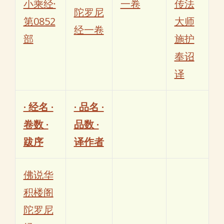
小乘经·
一卷
传法
陀罗尼
第0852
大师
经一卷
部
施护
奉诏
译
· 经名 ·
· 品名 ·
卷数 ·
品数 ·
跋序
译作者
佛说华
积楼阁
陀罗尼