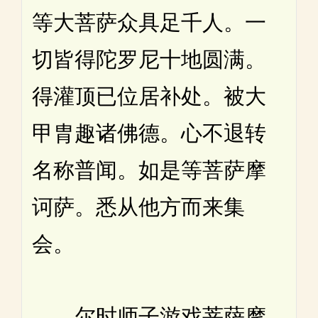
等大菩萨众具足千人。一
切皆得陀罗尼十地圆满。
得灌顶已位居补处。被大
甲胄趣诸佛德。心不退转
名称普闻。如是等菩萨摩
诃萨。悉从他方而来集
会。
尔时师子游戏菩萨摩