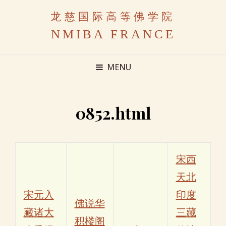
龙慈国际高等佛学院
NMIBA FRANCE
MENU
0852.html
宋西
天北
宋元入
印度
佛说华
藏诸大
三藏
积楼阁