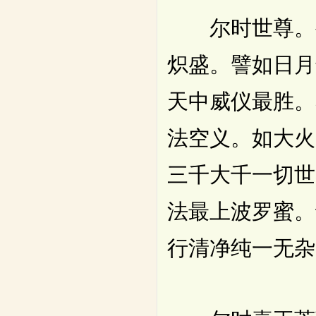
尔时世尊。坐
炽盛。譬如日月
天中威仪最胜。
法空义。如大火
三千大千一切世
法最上波罗蜜。
行清净纯一无杂