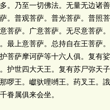
多。乃至一切佛法。无量无边诸
萨。普观菩萨。普光菩萨。普照
意菩萨。广意菩萨。无尽意菩萨
。最上意菩萨。总持自在王菩萨
护菩萨摩诃萨等十六人俱。复有
。护世四大天王。复有苏尸弥天
那啰王。巘驮哩嚩王。药叉王。誐[
千眷属俱来会坐。