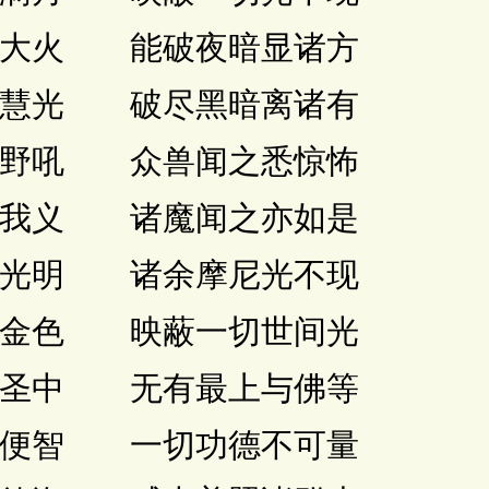
大火 能破夜暗显诸方
慧光 破尽黑暗离诸有
野吼 众兽闻之悉惊怖
我义 诸魔闻之亦如是
光明 诸余摩尼光不现
金色 映蔽一切世间光
圣中 无有最上与佛等
便智 一切功德不可量