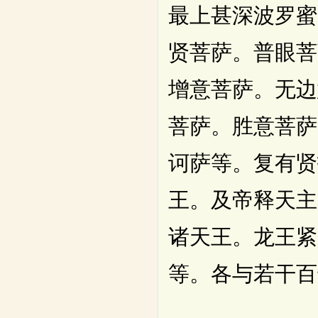
最上甚深波罗蜜
贤菩萨。普眼菩
增意菩萨。无边
菩萨。胜意菩萨
诃萨等。复有贤
王。及帝释天主
诸天王。龙王紧
等。各与若干百