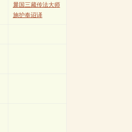
曩国三藏传法大师
施护奉诏译