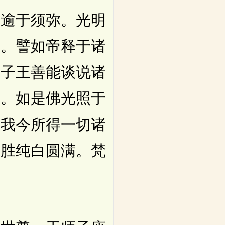
逾于须弥。光明
静。譬如帝释于诸
师子王善能谈说诸
切。如是佛光照于
。我今所得一切诸
殊胜纯白圆满。梵