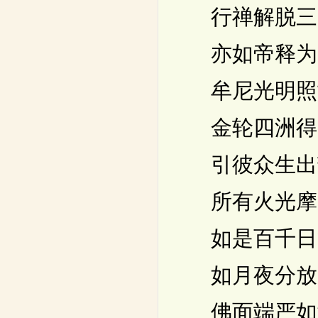
行禅解脱三
亦如帝释为
牟尼光明照
金轮四洲得
引彼众生出
所有火光摩
如是百千日
如月夜分放
佛面端严如