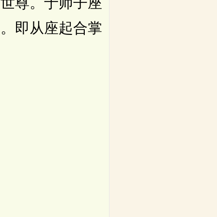
世尊。于师子座
敬。即从座起合掌