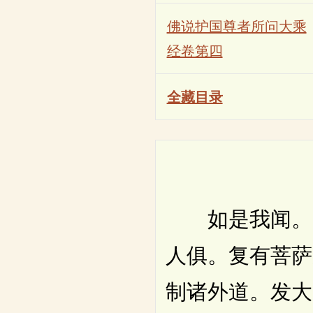
佛说护国尊者所问大乘
经卷第四
全藏目录
如是我闻。一
人俱。复有菩萨
制诸外道。发大