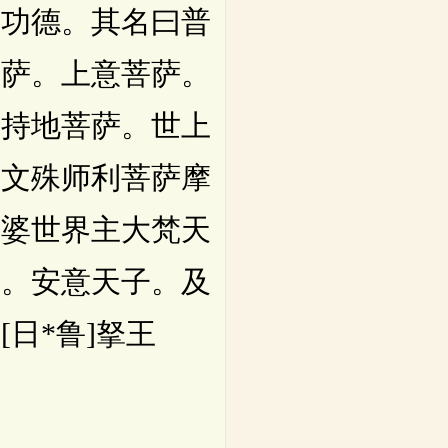
善功德。其名曰普
菩萨。上意菩萨。
。持地菩萨。世上
。文殊师利菩萨摩
娑婆世界主大梵天
子。安意天子。及
日*鲁]拏王