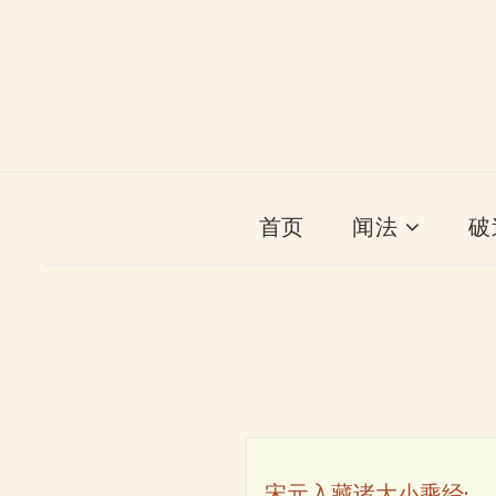
首页
闻法
破
宋元入藏诸大小乘经·