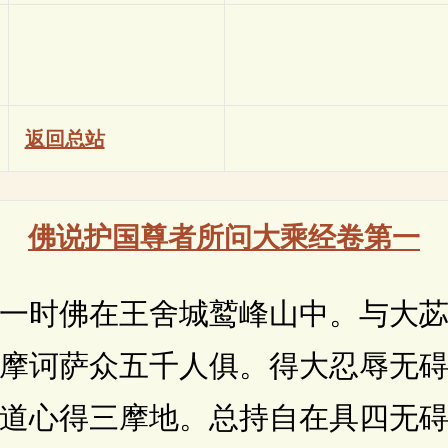
返回总站
佛说护国尊者所问大乘经卷第一
时佛在王舍城鹫峰山中。与大苾
摩诃萨众五千人俱。得大忍辱无
道心得三摩地。总持自在具四无