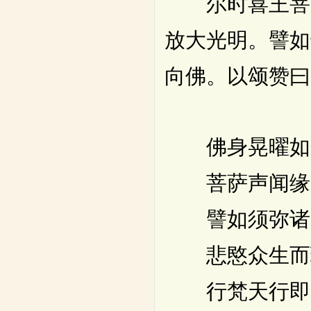
尔时喜王菩萨
放大光明。譬如
向佛。以颂赞曰
佛身晃曜如
菩萨声闻缘
譬如须弥诸
悲愍众生而
行梵天行即