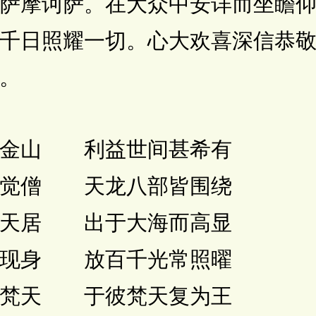
摩诃萨。在大众中安详而坐瞻仰
千日照耀一切。心大欢喜深信恭
。
金山 利益世间甚希有
觉僧 天龙八部皆围绕
天居 出于大海而高显
现身 放百千光常照曜
梵天 于彼梵天复为王