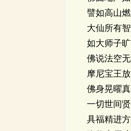
譬如高山燃
大仙所有智
如大师子旷
佛说法空无
摩尼宝王放
佛身晃曜真
一切世间贤
具福精进方