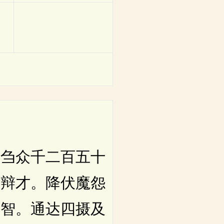
刍众千二百五十
碍辩才。降伏魔怨
碍智。通达四摄及