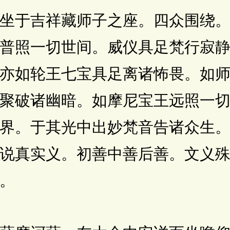
于吉祥藏师子之座。四众围绕。
普照一切世间。威仪具足梵行寂
亦如轮王七宝具足离诸怖畏。如
聚破诸幽暗。如摩尼宝王远照一
界。于其光中出妙梵音告诸众生
说真实义。初善中善后善。文义
。