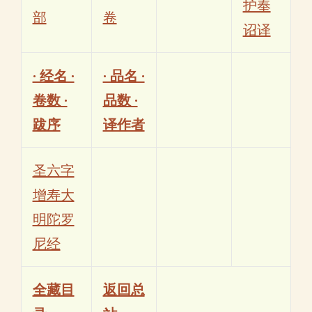
护奉
部
卷
诏译
· 经名 ·
· 品名 ·
卷数 ·
品数 ·
跋序
译作者
圣六字
增寿大
明陀罗
尼经
全藏目
返回总