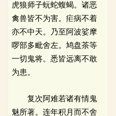
虎狼师子蚖蛇蝮蝎。诸恶
禽兽皆不为害。疟病不着
亦不中天。乃至阿波娑摩
啰部多毗舍左。鸠盘茶等
一切鬼将。悉皆远离不敢
为患。
复次阿难若诸有情鬼
魅所著。连年积月而不舍