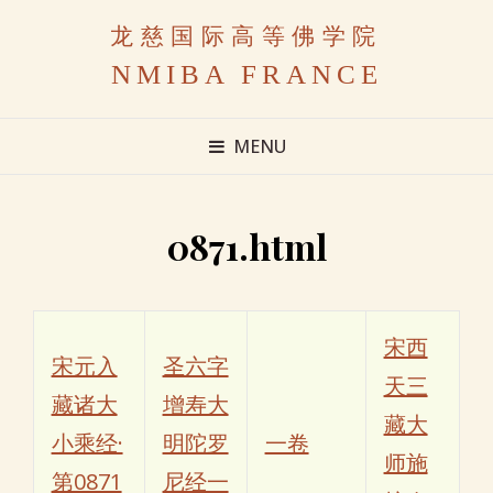
龙慈国际高等佛学院
NMIBA FRANCE
MENU
0871.html
宋西
宋元入
圣六字
天三
藏诸大
增寿大
藏大
小乘经·
明陀罗
一卷
师施
第0871
尼经一