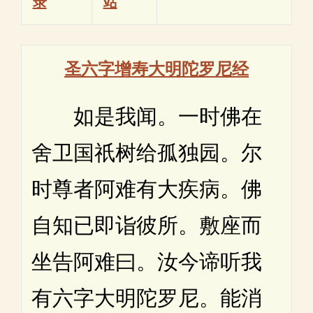
录
站
圣六字增寿大明陀罗尼经
如是我闻。一时佛在
舍卫国祇树给孤独园。尔
时尊者阿难有大疾病。佛
自知已即诣彼所。敷座而
坐告阿难曰。汝今谛听我
有六字大明陀罗尼。能消