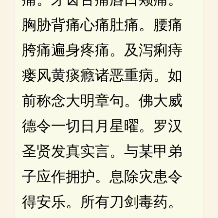
胸胁背痛心痛肚痛。腰痛
胯痛遍身疼痛。及泻痢痔
瘘风黄痰癊诸恶重病。如
前称念大明章句。佛大威
德令一切日月星曜。罗汉
圣贤发真实言。与某甲弟
子应作拥护。息除灾患令
得安乐。所有刀剑毒药。