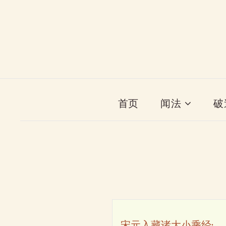
首页
闻法
破
宋元入藏诸大小乘经·