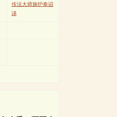
传法大师施护奉诏
译