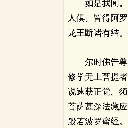
如是我闻。一
人俱。皆得阿罗
龙王断诸有结。
尔时佛告尊者
修学无上菩提者
说速获正觉。须
菩萨甚深法藏应
般若波罗蜜经。