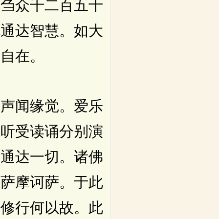
刍众千二百五十
脱通达智慧。如大
得自在。
声闻缘觉。爱乐
。听受读诵分别演
便通达一切。诸佛
菩萨摩诃萨。于此
是修行何以故。此