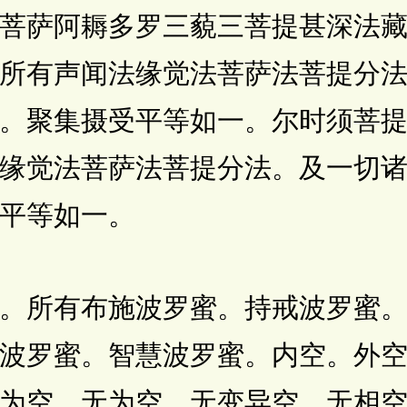
菩萨阿耨多罗三藐三菩提甚深法
所有声闻法缘觉法菩萨法菩提分
。聚集摄受平等如一。尔时须菩
缘觉法菩萨法菩提分法。及一切
平等如一。
所有布施波罗蜜。持戒波罗蜜。
波罗蜜。智慧波罗蜜。内空。外
为空。无为空。无变异空。无相