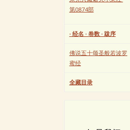
第0874部
· 经名 · 卷数 · 跋序
佛说五十颂圣般若波罗
蜜经
全藏目录