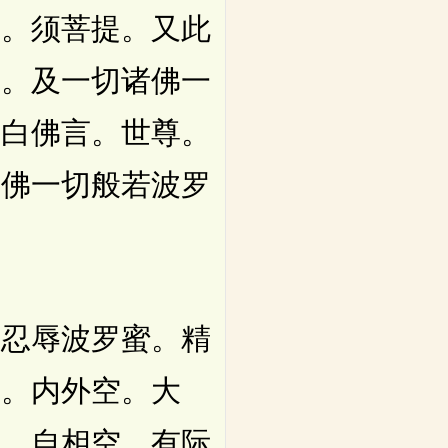
藏。须菩提。又此
法。及一切诸佛一
提白佛言。世尊。
诸佛一切般若波罗
忍辱波罗蜜。精
空。内外空。大
空。自相空。有际