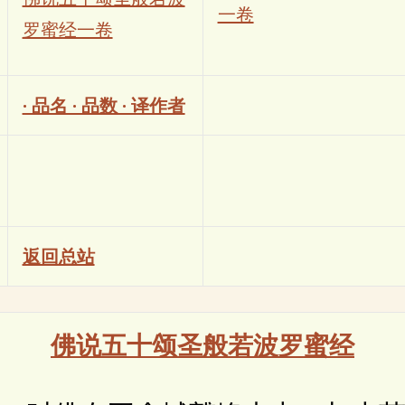
一卷
罗蜜经一卷
· 品名 · 品数 · 译作者
返回总站
佛说五十颂圣般若波罗蜜经