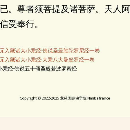
已。尊者须菩提及诸菩萨。天人
信受奉行。
宋元入藏诸大小乘经·佛说圣最胜陀罗尼经一卷
宋元入藏诸大小乘经·大乘八大曼拏罗经一卷
小乘经·佛说五十颂圣般若波罗蜜经
Copyright © 2022-2025 龙慈国际佛学院 Nmibafrance