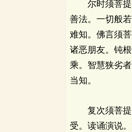
尔时须菩提。
善法。一切般若
难知。佛言须菩
诸恶朋友。钝根
乘。智慧狭劣者
当知。
复次须菩提。
受。读诵演说。