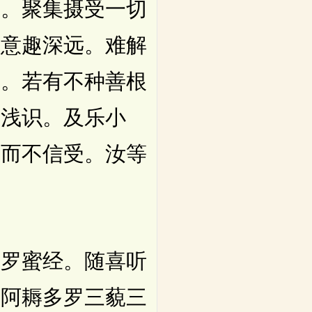
。聚集摄受一切
。意趣深远。难解
提。若有不种善根
学浅识。及乐小
。而不信受。汝等
罗蜜经。随喜听
成阿耨多罗三藐三