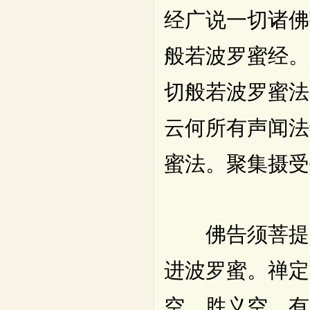
经广说一切诸佛
般若波罗蜜经。
切般若波罗蜜法
云何所有声闻法
蜜法。聚集摄受
佛告须菩提。
进波罗蜜。禅定
空。胜义空。有