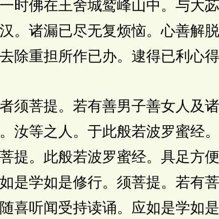
时佛在王舍城鹫峰山中。与大苾
汉。诸漏已尽无复烦恼。心善解
去除重担所作已办。逮得已利心
须菩提。若有善男子善女人及诸
。汝等之人。于此般若波罗蜜经
菩提。此般若波罗蜜经。具足方
如是学如是修行。须菩提。若有
随喜听闻受持读诵。应如是学如