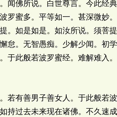
闻佛所说。白世尊言。今此经典
波罗蜜多。平等如一。甚深微妙
提。如是如是。如汝所说。须菩
懈怠。无智愚痴。少解少闻。初
。于此般若波罗蜜经。难解难入
若有善男子善女人。于此般若波
如持过去未来现在诸佛。不久速