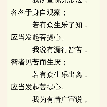
各各于身自观察；
若有众生乐了知，
应当发起菩提心。
我说有漏行皆苦，
智者见苦而生厌；
若有众生乐出离，
应当发起菩提心。
我为有情广宣说，