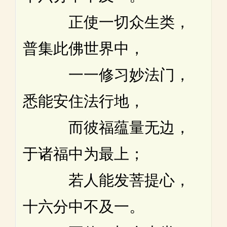
正使一切众生类，
普集此佛世界中，
一一修习妙法门，
悉能安住法行地，
而彼福蕴量无边，
于诸福中为最上；
若人能发菩提心，
十六分中不及一。