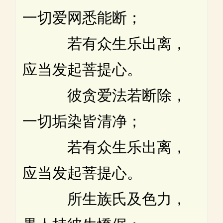
一切爱网悉能断；
若有众生乐出离，
应当发起菩提心。
彼贪爱法若断除，
一切垢染皆清净；
若有众生乐出离，
应当发起菩提心。
所生族氏及色力，