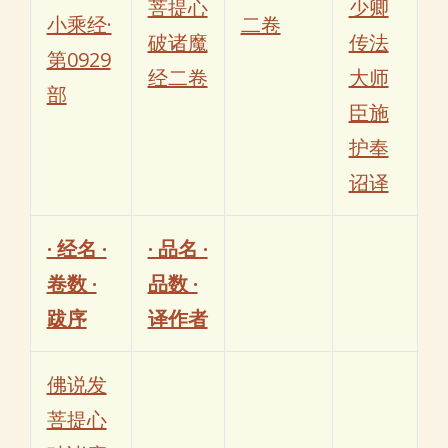
菩提心
少卿
小乘经·
二卷
破诸魔
传法
第0929
经二卷
大师
部
臣施
护奉
诏译
· 经名 ·
· 品名 ·
卷数 ·
品数 ·
跋序
译作者
佛说发
菩提心