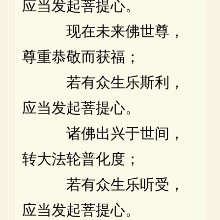
应当发起菩提心。
现在未来佛世尊，
尊重恭敬而获福；
若有众生乐斯利，
应当发起菩提心。
诸佛出兴于世间，
转大法轮普化度；
若有众生乐听受，
应当发起菩提心。