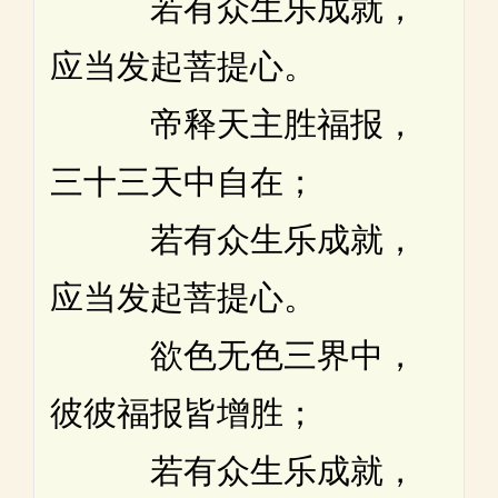
若有众生乐成就，
应当发起菩提心。
帝释天主胜福报，
三十三天中自在；
若有众生乐成就，
应当发起菩提心。
欲色无色三界中，
彼彼福报皆增胜；
若有众生乐成就，