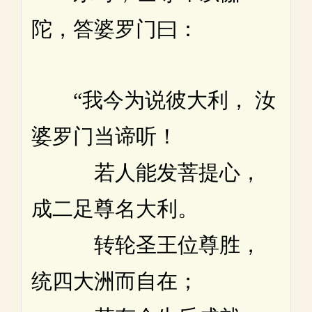
陀，答婆罗门曰：
“我今为说彼大利， 汝
婆罗门当谛听！
若人能发菩提心，
成二足尊名大利。
转轮圣王位尊胜，
统四大洲而自在；