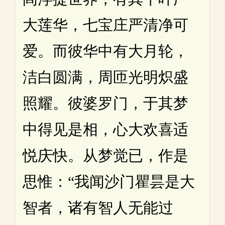
大莲华，七宝庄严清净可
爱。而彼华中有大月轮，
洁白圆满，周匝光明炽盛
照耀。彼婆罗门，于其梦
中得见是相，心大欢喜适
悦庆快。从梦觉已，作是
思惟：“我闻沙门瞿昙是大
智者，诸有智人无能过