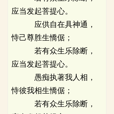
应当发起菩提心。
应供自在具神通，
恃己尊胜生憍倨；
若有众生乐除断，
应当发起菩提心。
愚痴执著我人相，
恃彼我相生憍倨；
若有众生乐除断，