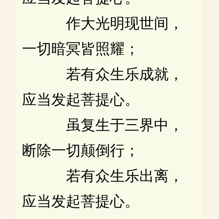
作大光明现世间，
一切暗冥皆照耀；
若有众生乐成就，
应当发起菩提心。
虽复生于三界中，
断除一切颠倒行；
若有众生乐出离，
应当发起菩提心。