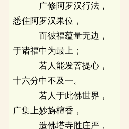
广修阿罗汉行法，
悉住阿罗汉果位，
而彼福蕴量无边，
于诸福中为最上；
若人能发菩提心，
十六分中不及一。
若人于此佛世界，
广集上妙旃檀香，
造佛塔寺胜庄严，