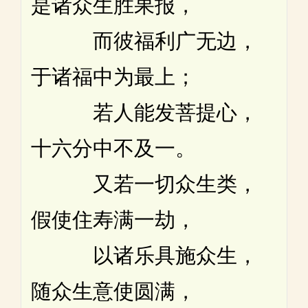
是诸众生胜果报，
而彼福利广无边，
于诸福中为最上；
若人能发菩提心，
十六分中不及一。
又若一切众生类，
假使住寿满一劫，
以诸乐具施众生，
随众生意使圆满，