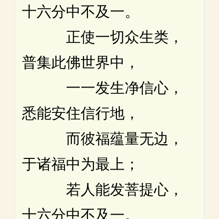
十六分中不及一。
正使一切众生类，
普集此佛世界中，
一一发生净信心，
悉能安住信行地，
而彼福蕴量无边，
于诸福中为最上；
若人能发菩提心，
十六分中不及一。