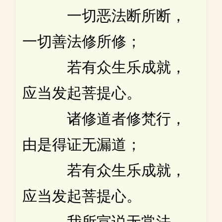
一切恶法断所断，
一切善法修所修；
若有众生乐成就，
应当发起菩提心。
诸修道者修梵行，
由是得证无漏道；
若有众生乐成就，
应当发起菩提心。
我所宣说无常法，