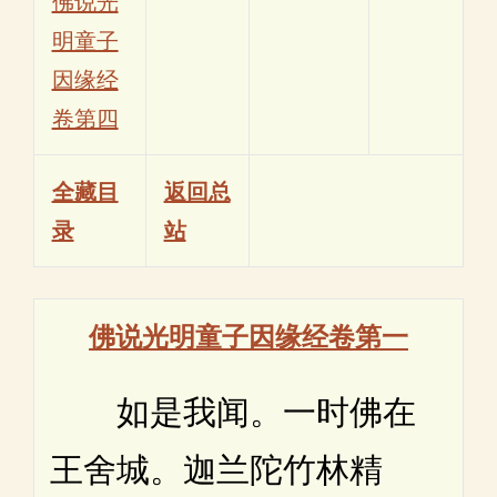
佛说光
明童子
因缘经
卷第四
全藏目
返回总
录
站
佛说光明童子因缘经卷第一
如是我闻。一时佛在
王舍城。迦兰陀竹林精