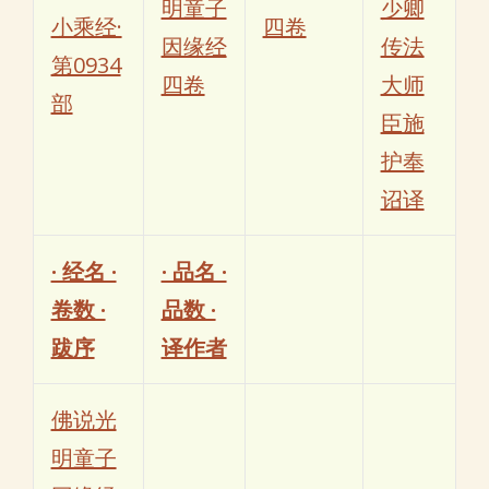
明童子
少卿
小乘经·
四卷
因缘经
传法
第0934
四卷
大师
部
臣施
护奉
诏译
· 经名 ·
· 品名 ·
卷数 ·
品数 ·
跋序
译作者
佛说光
明童子