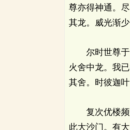
尊亦得神通。尽
其龙。威光渐少
尔时世尊于明
火舍中龙。我已
其舍。时彼迦叶
复次优楼频螺
此大沙门。有大