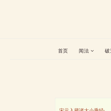
首页
闻法
破
宋元入藏诸大小乘经·