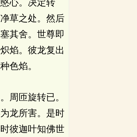
愍心。决定转
置净草之处。然后
充塞其舍。世尊即
火炽焰。彼龙复出
种种色焰。
。周匝旋转已。
必为龙所害。是时
。时彼迦叶知佛世