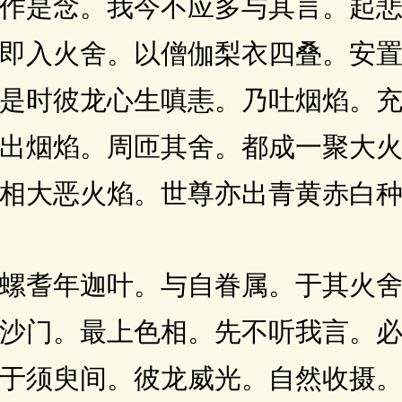
是念。我今不应多与其言。起悲
即入火舍。以僧伽梨衣四叠。安
是时彼龙心生嗔恚。乃吐烟焰。
出烟焰。周匝其舍。都成一聚大
相大恶火焰。世尊亦出青黄赤白
耆年迦叶。与自眷属。于其火舍
沙门。最上色相。先不听我言。
于须臾间。彼龙威光。自然收摄