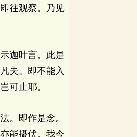
时即往观察。乃见
示迦叶言。此是
诸凡夫。即不能入
。岂可止耶。
法。即作是念。
龙亦能摄伏。我今