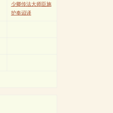
少卿传法大师臣施
护奉诏译