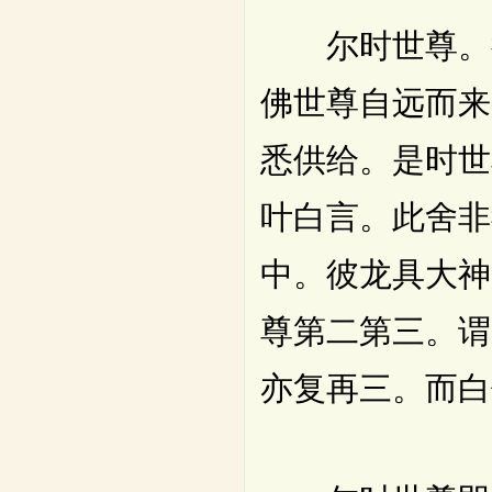
尔时世尊。往
佛世尊自远而来
悉供给。是时世
叶白言。此舍非
中。彼龙具大神
尊第二第三。谓
亦复再三。而白