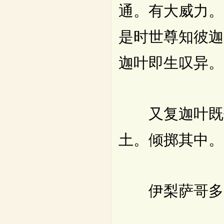
通。有大威力。
是时世尊知彼迦
迦叶即生叹异。
又复迦叶既作
土。倾掷其中。
伊梨萨哥多梨