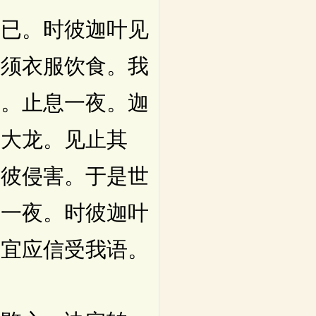
已。时彼迦叶见
所须衣服饮食。我
中。止息一夜。迦
一大龙。见止其
恐彼侵害。于是世
息一夜。时彼迦叶
今宜应信受我语。