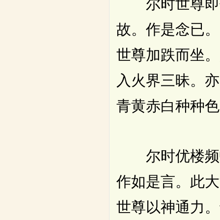
尔时世尊即作
故。作是念已。
世尊加跌而坐。
入火界三昧。亦
青黄赤白种种色
尔时优楼频螺
作如是言。此大
世尊以神通力。