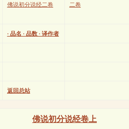
佛说初分说经二卷
二卷
· 品名 · 品数 · 译作者
返回总站
佛说初分说经卷上