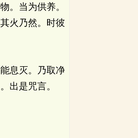
何物。当为供养。
。其火乃然。时彼
。
能息灭。乃取净
相。出是咒言。