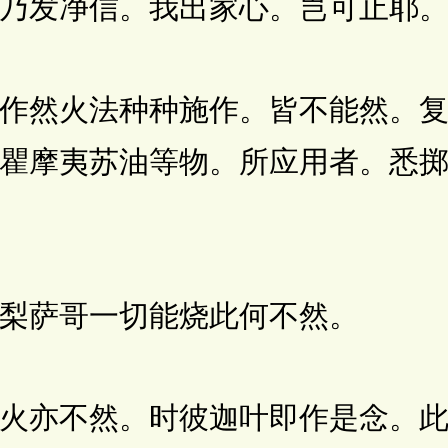
乃发净信。我出家心。岂可止耶
然火法种种施作。皆不能然。复
瞿摩夷苏油等物。所应用者。悉
萨哥一切能烧此何不然。
亦不然。时彼迦叶即作是念。此