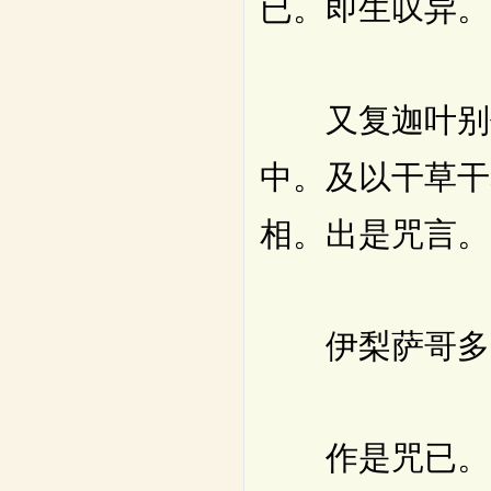
已。即生叹异。
又复迦叶别作
中。及以干草干
相。出是咒言。
伊梨萨哥多梨
作是咒已。火