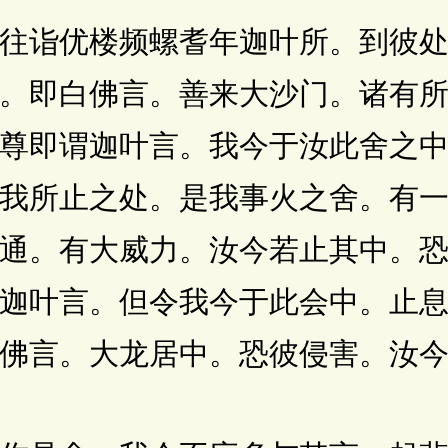
诣优楼频螺耆年迦叶所。到彼处
。即白佛言。善来大沙门。诸有
尊即谓迦叶言。我今于汝此舍之
我所止之处。是我事火之舍。有
通。有大威力。汝今若止其中。
迦叶言。但令我今于此会中。止
佛言。大龙居中。恐彼侵害。汝