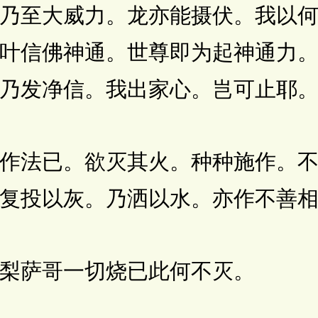
乃至大威力。龙亦能摄伏。我以
叶信佛神通。世尊即为起神通力
乃发净信。我出家心。岂可止耶
法已。欲灭其火。种种施作。不
复投以灰。乃洒以水。亦作不善
萨哥一切烧已此何不灭。