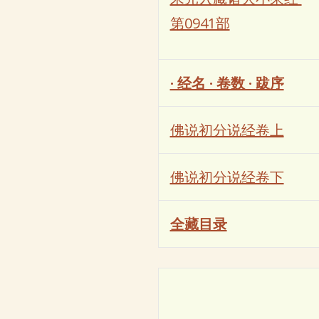
第0941部
· 经名 · 卷数 · 跋序
佛说初分说经卷上
佛说初分说经卷下
全藏目录