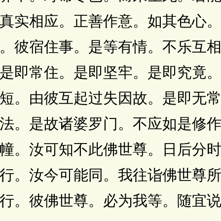
真实相应。正善作意。如其色心
。彼宿住事。是等有情。不乐互
是即常住。是即坚牢。是即究竟
短。由彼互起过失因故。是即无
法。是故诸婆罗门。不应如是修
幢。汝可知不此佛世尊。日后分
行。汝今可能同。我往诣佛世尊
行。彼佛世尊。必为我等。随宜