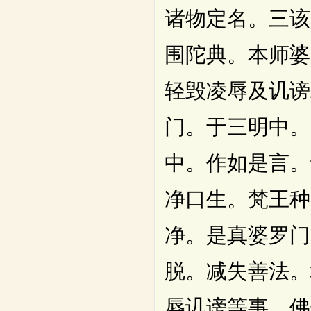
诸物定名。三该
围陀典。本师婆
轻毁凌辱及讥谤
门。于三明中。
中。作如是言。
净口生。梵王种
净。是真婆罗门
脱。减失善法。
辱讥谤等事。佛