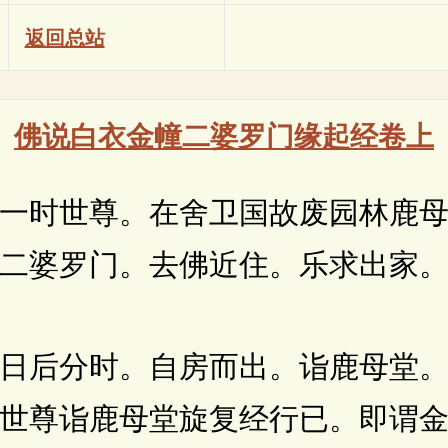
返回总站
佛说白衣金幢二婆罗门缘起经卷上
时世尊。在舍卫国故废园林鹿母
二婆罗门。去佛近住。乐求出家
后分时。自房而出。诣鹿母堂。
世尊诣鹿母堂旋复经行已。即谓