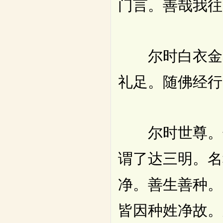
门言。善哉我往
尔时白衣金幢
礼足。随佛经行
尔时世尊。告
谓了达三明。名
净。善生善种。
皆因种姓净故。