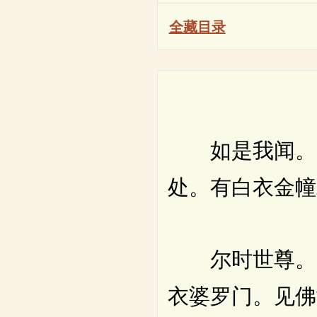
全藏目录
如是我闻。一
处。有白衣金幢
尔时世尊。日
衣婆罗门。见佛