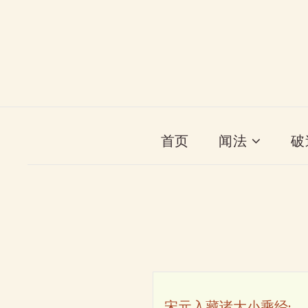
首页
闻法
破
宋元入藏诸大小乘经·