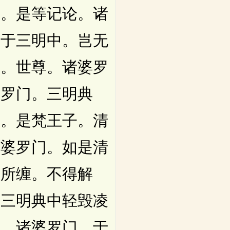
言。是等记论。诸
。于三明中。岂无
言。世尊。诸婆罗
婆罗门。三明典
门。是梵王子。清
诸婆罗门。如是清
属所缠。不得解
门三明典中轻毁凌
知。诸婆罗门。于