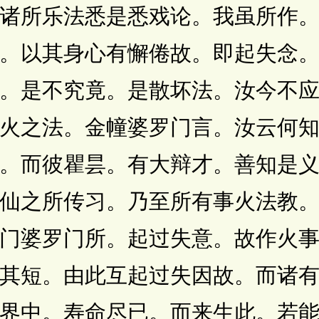
诸所乐法悉是悉戏论。我虽所作
。以其身心有懈倦故。即起失念
。是不究竟。是散坏法。汝今不
火之法。金幢婆罗门言。汝云何
。而彼瞿昙。有大辩才。善知是
仙之所传习。乃至所有事火法教
门婆罗门所。起过失意。故作火
其短。由此互起过失因故。而诸
界中。寿命尽已。而来生此。若