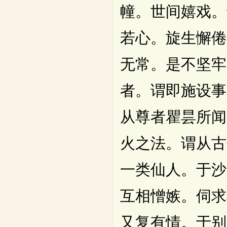
幢。世间嬉戏。
若心。旋生懈倦
无常。是不坚牢
者。谓即施设事
从尊者瞿昙所闻
火之法。谓从古
一类仙人。于沙
互相憎嫉。伺求
又复有情。于别