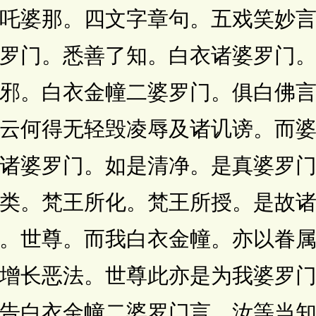
吒婆那。四文字章句。五戏笑妙
罗门。悉善了知。白衣诸婆罗门
邪。白衣金幢二婆罗门。俱白佛
云何得无轻毁凌辱及诸讥谤。而
诸婆罗门。如是清净。是真婆罗
类。梵王所化。梵王所授。是故
。世尊。而我白衣金幢。亦以眷
增长恶法。世尊此亦是为我婆罗
告白衣金幢二婆罗门言。汝等当