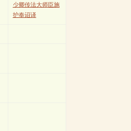
少卿传法大师臣施
护奉诏译