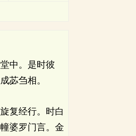
堂中。是时彼
。成苾刍相。
旋复经行。时白
金幢婆罗门言。金