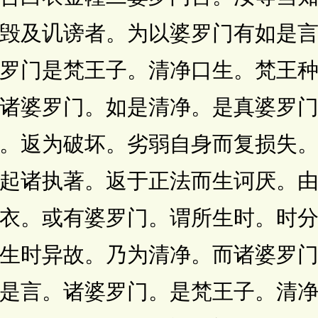
毁及讥谤者。为以婆罗门有如是
罗门是梵王子。清净口生。梵王
诸婆罗门。如是清净。是真婆罗
。返为破坏。劣弱自身而复损失
起诸执著。返于正法而生诃厌。
衣。或有婆罗门。谓所生时。时
生时异故。乃为清净。而诸婆罗
是言。诸婆罗门。是梵王子。清