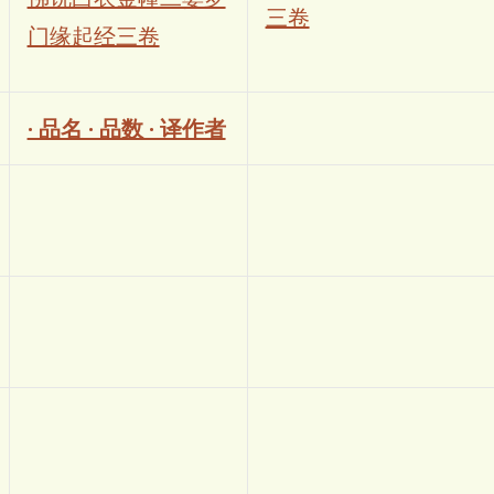
三卷
门缘起经三卷
· 品名 · 品数 · 译作者