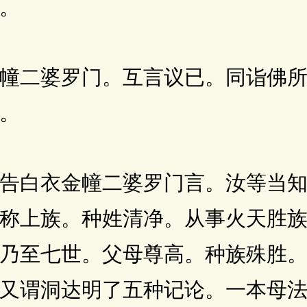
。
二婆罗门。互言议已。同诣佛所
。
白衣金幢二婆罗门言。汝等当知
称上族。种姓清净。从事火天胜
乃至七世。父母尊高。种族殊胜
又谓洞达明了五种记论。一本母