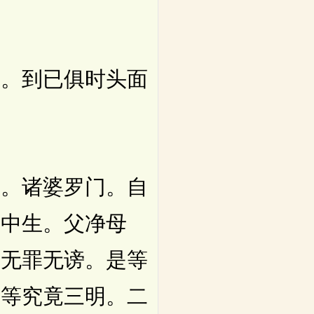
。到已俱时头面
。诸婆罗门。自
族中生。父净母
。无罪无谤。是等
法等究竟三明。二