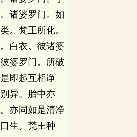
言。诸婆罗门。如
种类。梵王所化。
门。白衣。彼诸婆
。彼婆罗门。所破
由是即起互相诤
分别异。胎中亦
门。亦同如是清净
净口生。梵王种