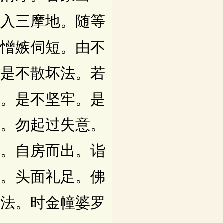
。入三摩地。随等
相憎嫉伺短。由不
。是不散坏法。若
常。是不坚牢。是
作。勿起过失意。
时。自房而出。诣
所。头面礼足。佛
说法。时金幢婆罗