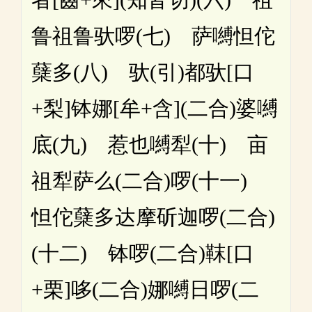
鲁祖鲁驮啰(七) 萨嚩怛
佗
蘖多(八) 驮(引)都驮[口
+梨]钵娜[牟+含](二合)婆嚩
底(九)
惹也嚩犁(十) 亩
祖犁萨么(二合)啰(十一)
怛佗蘖多
达摩斫迦啰(二合)
(十二) 钵啰(二合)靺[口
+栗]哆(二合)娜嚩日
啰(二