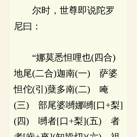
尔时，世尊即说陀罗
尼曰：
“娜莫悉怛哩也(四合)
地尾(二合)迦南(一) 萨婆
怛佗
(引)蘖多南(二) 唵
(三) 部尾婆嚩娜嚩[口+梨]
(四) 嚩者
[口+梨](五) 者
者[齒+來](知皆切)(六) 祖