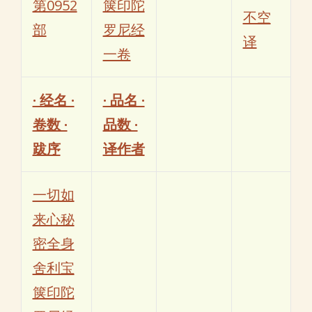
第0952
箧印陀
不空
部
罗尼经
译
一卷
· 经名 ·
· 品名 ·
卷数 ·
品数 ·
跋序
译作者
一切如
来心秘
密全身
舍利宝
箧印陀