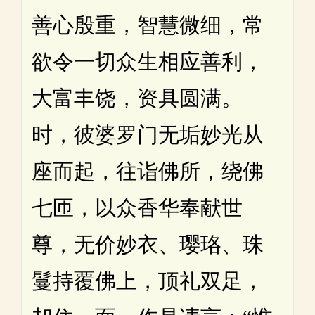
善心殷重，智慧微细，常
欲令一切众生相应善利，
大富丰饶，资具圆满。
时，彼婆罗门无垢妙光从
座而起，往诣佛所，绕佛
七匝，以众香华奉献世
尊，无价妙衣、璎珞、珠
鬘持覆佛上，顶礼双足，