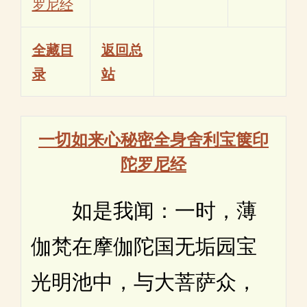
罗尼经
全藏目
返回总
录
站
一切如来心秘密全身舍利宝箧印
陀罗尼经
如是我闻：一时，薄
伽梵在摩伽陀国无垢园宝
光明池中，与大菩萨众，