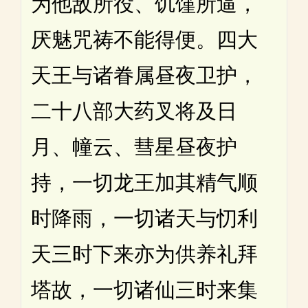
为他敌所役、饥馑所逼，
厌魅咒祷不能得便。四大
天王与诸眷属昼夜卫护，
二十八部大药叉将及日
月、幢云、彗星昼夜护
持，一切龙王加其精气顺
时降雨，一切诸天与忉利
天三时下来亦为供养礼拜
塔故，一切诸仙三时来集