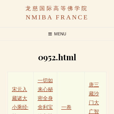
龙慈国际高等佛学院
NMIBA FRANCE
MENU
0952.html
一切如
唐三
宋元入
来心秘
藏沙
藏诸大
密全身
门大
小乘经·
舍利宝
一卷
广智