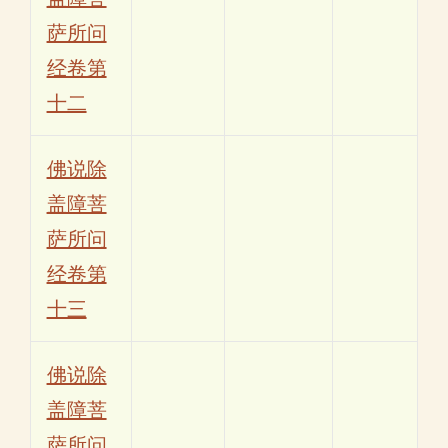
萨所问
经卷第
十二
佛说除
盖障菩
萨所问
经卷第
十三
佛说除
盖障菩
萨所问