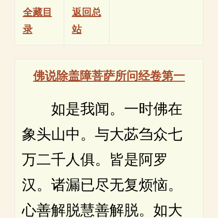
全藏目
返回总
录
站
佛说除盖障菩萨所问经卷第一
如是我闻。一时佛在
象头山中。与大苾刍众七
万二千人俱。皆是阿罗
汉。诸漏已尽无复烦恼。
心善解脱慧善解脱。如大