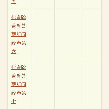
五
佛说除
盖障菩
萨所问
经卷第
六
佛说除
盖障菩
萨所问
经卷第
七