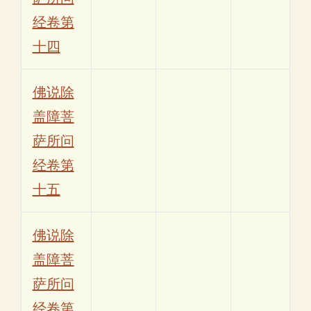
经卷第
十四
佛说除
盖障菩
萨所问
经卷第
十五
佛说除
盖障菩
萨所问
经卷第