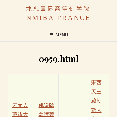
龙慈国际高等佛学院
NMIBA FRANCE
MENU
0959.html
宋西
天三
藏朝
宋元入
佛说除
散大
藏诸大
盖障菩