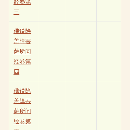
经卷第
三
佛说除
盖障菩
萨所问
经卷第
四
佛说除
盖障菩
萨所问
经卷第