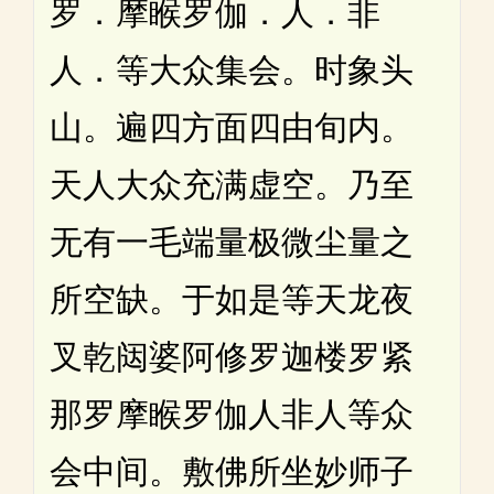
罗．摩睺罗伽．人．非
人．等大众集会。时象头
山。遍四方面四由旬内。
天人大众充满虚空。乃至
无有一毛端量极微尘量之
所空缺。于如是等天龙夜
叉乾闼婆阿修罗迦楼罗紧
那罗摩睺罗伽人非人等众
会中间。敷佛所坐妙师子