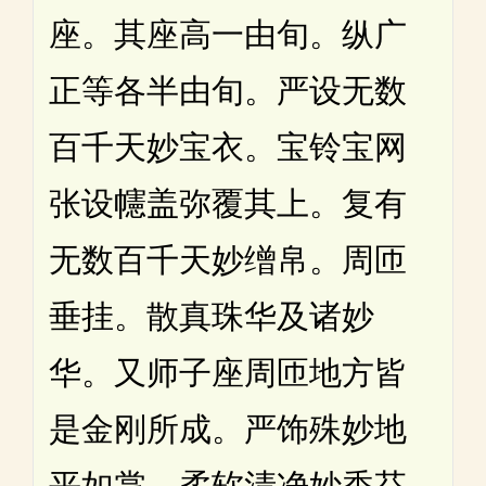
座。其座高一由旬。纵广
正等各半由旬。严设无数
百千天妙宝衣。宝铃宝网
张设幰盖弥覆其上。复有
无数百千天妙缯帛。周匝
垂挂。散真珠华及诸妙
华。又师子座周匝地方皆
是金刚所成。严饰殊妙地
平如掌。柔软清净妙香芬