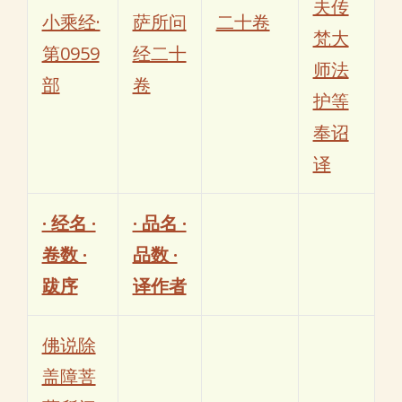
夫传
小乘经·
萨所问
二十卷
梵大
第0959
经二十
师法
部
卷
护等
奉诏
译
· 经名 ·
· 品名 ·
卷数 ·
品数 ·
跋序
译作者
佛说除
盖障菩