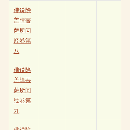
佛说除
盖障菩
萨所问
经卷第
八
佛说除
盖障菩
萨所问
经卷第
九
佛说除