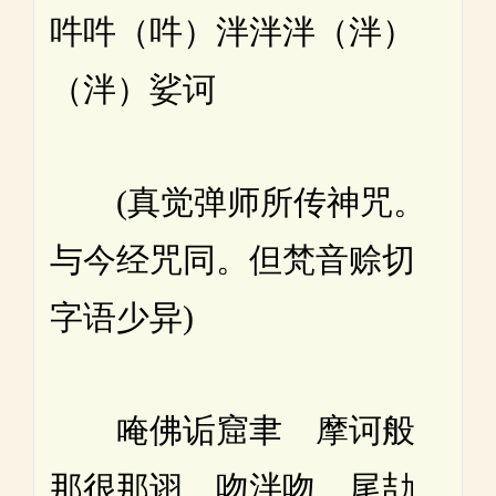
吽吽（吽）泮泮泮（泮）
（泮）娑诃
(真觉弹师所传神咒。
与今经咒同。但梵音赊切
字语少异)
唵佛诟窟聿 摩诃般
那很那诩 吻泮吻 尾劼