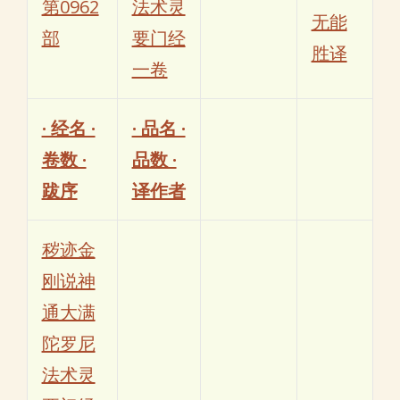
第0962
法术灵
无能
部
要门经
胜译
一卷
· 经名 ·
· 品名 ·
卷数 ·
品数 ·
跋序
译作者
秽迹金
刚说神
通大满
陀罗尼
法术灵