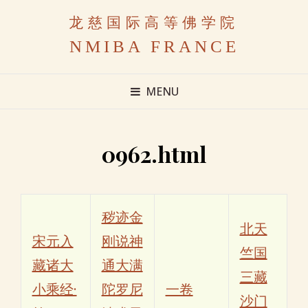
龙慈国际高等佛学院
NMIBA FRANCE
MENU
0962.html
秽迹金
北天
宋元入
刚说神
竺国
藏诸大
通大满
三藏
小乘经·
陀罗尼
一卷
沙门