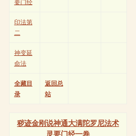
要门经
印法第
二
神变延
命法
全藏目
返回总
录
站
秽迹金刚说神通大满陀罗尼法术
灵要门经一卷