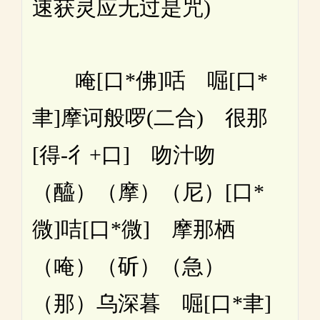
速获灵应无过是咒)
唵[口*佛]咶 啒[口*
聿]摩诃般啰(二合) 很那
[得-彳+口] 吻汁吻
（醯）（摩）（尼）[口*
微]咭[口*微] 摩那栖
（唵）（斫）（急）
（那）乌深暮 啒[口*聿]