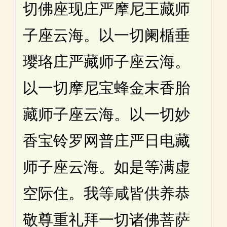
切佛座现庄严摩尼王藏师
子座云海。以一切阑楯垂
璎珞庄严藏师子座云海。
以一切摩尼宝蜂金末香胎
藏师子座云海。以一切妙
香宝铃罗网普庄严日电藏
师子座云海。如是等满虚
空际住。我等咸皆供养恭
敬尊重礼拜一切诸佛菩萨