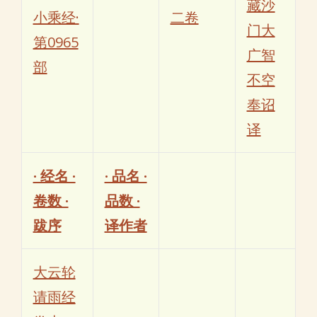
藏沙
小乘经·
二卷
门大
第0965
广智
部
不空
奉诏
译
· 经名 ·
· 品名 ·
卷数 ·
品数 ·
跋序
译作者
大云轮
请雨经