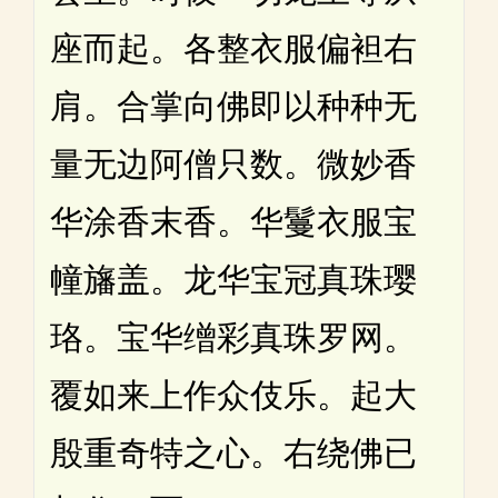
座而起。各整衣服偏袒右
肩。合掌向佛即以种种无
量无边阿僧只数。微妙香
华涂香末香。华鬘衣服宝
幢旛盖。龙华宝冠真珠璎
珞。宝华缯彩真珠罗网。
覆如来上作众伎乐。起大
殷重奇特之心。右绕佛已