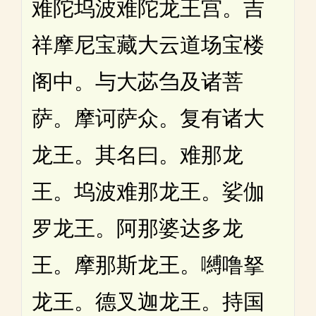
难陀坞波难陀龙王宫。吉
祥摩尼宝藏大云道场宝楼
阁中。与大苾刍及诸菩
萨。摩诃萨众。复有诸大
龙王。其名曰。难那龙
王。坞波难那龙王。娑伽
罗龙王。阿那婆达多龙
王。摩那斯龙王。嚩噜拏
龙王。德叉迦龙王。持国