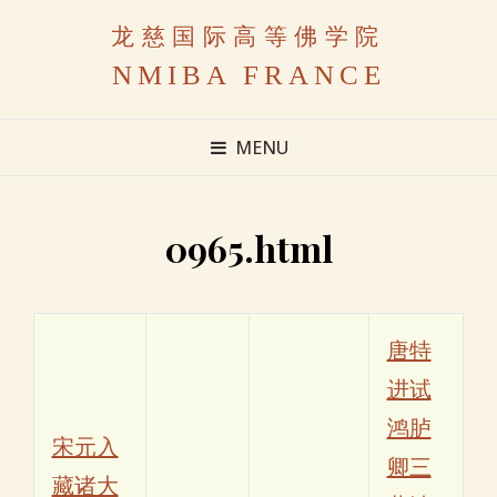
龙慈国际高等佛学院
NMIBA FRANCE
MENU
0965.html
唐特
进试
鸿胪
宋元入
卿三
藏诸大