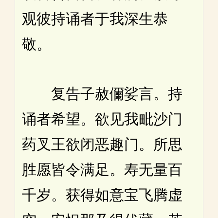
观彼持诵者于我深生恭
敬。
复告子赦儞娑言。持
诵者希望。欲见我毗沙门
药叉王欲闭恶趣门。所思
胜愿皆令满足。寿无量百
千岁。获得如意宝飞腾虚