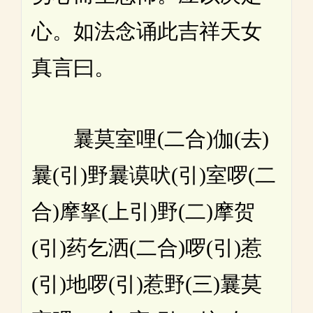
心。如法念诵此吉祥天女
真言曰。
曩莫室哩(二合)伽(去)
曩(引)野曩谟吠(引)室啰(二
合)摩拏(上引)野(二)摩贺
(引)药乞洒(二合)啰(引)惹
(引)地啰(引)惹野(三)曩莫