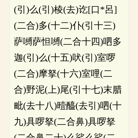
(引)么(引)棱(去)讫[口*呂]
(二合)多(十二)仆(引十三)
萨嚩萨怛嚩(二合十四)呬多
迦(引)么(十五)吠(引)室啰
(二合)摩拏(十六)室哩(二
合)野泥(上)尾(引十七)末腊
毗(去十八)曀醯(去引)呬(十
九)具啰拏(二合鼻)具啰拏
(二合鼻二十)么娑么娑(二