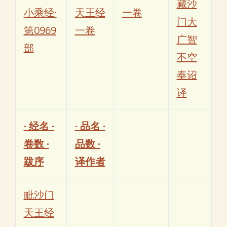
藏沙
小乘经·
天王经
一卷
门大
第0969
一卷
广智
部
不空
奉诏
译
· 经名 ·
· 品名 ·
卷数 ·
品数 ·
跋序
译作者
毗沙门
天王经