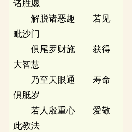
诸胜愿
解脱诸恶趣 若见
毗沙门
俱尾罗财施 获得
大智慧
乃至天眼通 寿命
俱胝岁
若人殷重心 爱敬
此教法