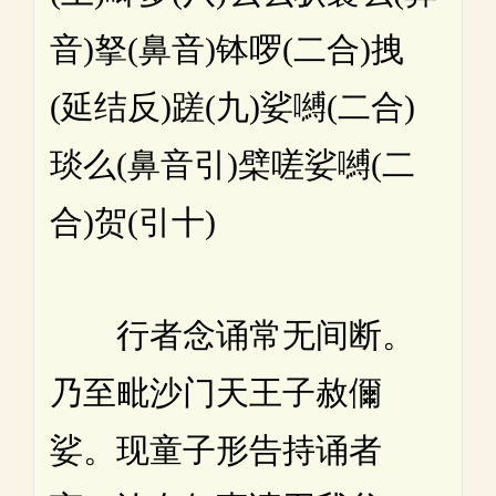
音)拏(鼻音)钵啰(二合)拽
(延结反)蹉(九)娑嚩(二合)
琰么(鼻音引)檗嗟娑嚩(二
合)贺(引十)
行者念诵常无间断。
乃至毗沙门天王子赦儞
娑。现童子形告持诵者