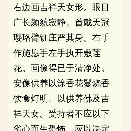
右边画吉祥天女形。眼目
广长颜貌寂静。首戴天冠
璎珞臂钏庄严其身。右手
作施愿手左手执开敷莲
花。画像得已于清净处。
安像供养以涂香花鬘烧香
饮食灯明。以供养佛及吉
祥天女。受持者不应以下
劣心而生恐怖。应以决定