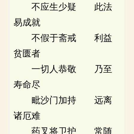
不应生少疑 此法
易成就
不假于斋戒 利益
贫匮者
一切人恭敬 乃至
寿命尽
毗沙门加持 远离
诸厄难
药叉将卫护 常随