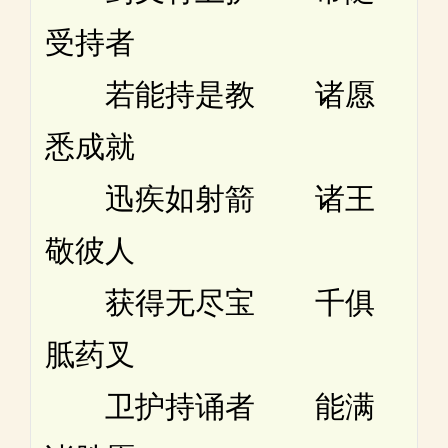
受持者
若能持是教 诸愿
悉成就
迅疾如射箭 诸王
敬彼人
获得无尽宝 千俱
胝药叉
卫护持诵者 能满