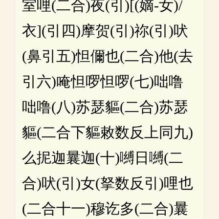
室哩(二合)夜(引)[(嫡-女)/
衣](引四)摩贺(引)祢(引)吠
(鼻引五)怛儞也(二合)他(去
引六)唵怛啰怛啰(七)咄噜
咄噜(八)苏瑟貙(二合)苏瑟
貙(二合下貙敕数反上同九)
么抳迦曩迦(十)嚩日嚩(二
合)吠(引)女(拏数反引)哩也
(二合十一)穆讫多(二合)曩