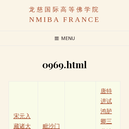
龙慈国际高等佛学院
NMIBA FRANCE
MENU
0969.html
唐特
进试
鸿胪
宋元入
卿三
藏诸大
毗沙门