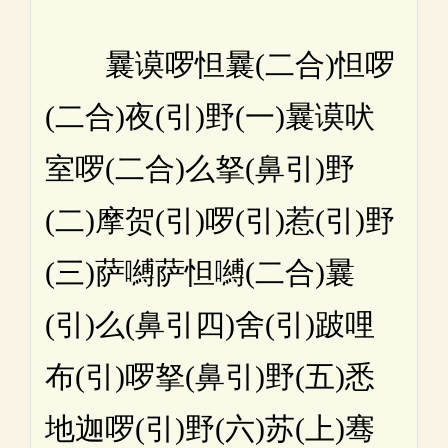
曩谟啰怛曩(二合)怛啰
(二合)夜(引)野(一)曩谟吠
室啰(二合)么拏(鼻引)野
(二)摩贺(引)啰(引)惹(引)野
(三)萨嚩萨怛嚩(二合)曩
(引)么(鼻引四)舍(引)跛哩
布(引)啰拏(鼻引)野(五)悉
地迦啰(引)野(六)苏(上)骞