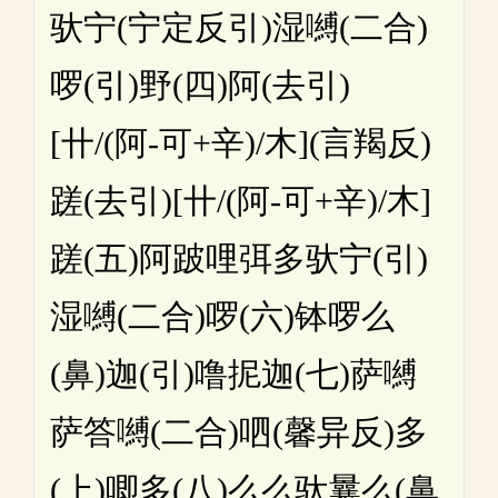
驮宁(宁定反引)湿嚩(二合)
啰(引)野(四)阿(去引)
[卄/(阿-可+辛)/木](言羯反)
蹉(去引)[卄/(阿-可+辛)/木]
蹉(五)阿跛哩弭多驮宁(引)
湿嚩(二合)啰(六)钵啰么
(鼻)迦(引)噜抳迦(七)萨嚩
萨答嚩(二合)呬(馨异反)多
(上)唧多(八)么么驮曩么(鼻