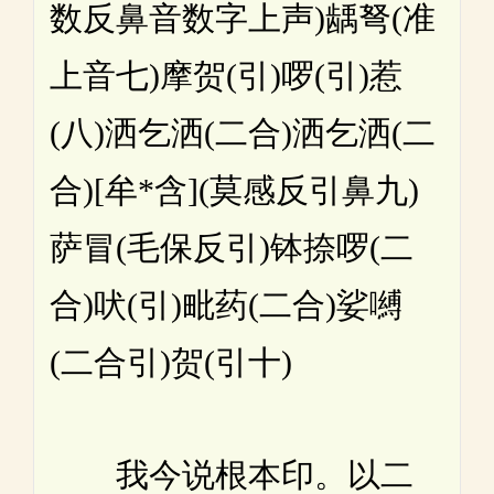
数反鼻音数字上声)龋弩(准
上音七)摩贺(引)啰(引)惹
(八)洒乞洒(二合)洒乞洒(二
合)[牟*含](莫感反引鼻九)
萨冒(毛保反引)钵捺啰(二
合)吠(引)毗药(二合)娑嚩
(二合引)贺(引十)
我今说根本印。以二