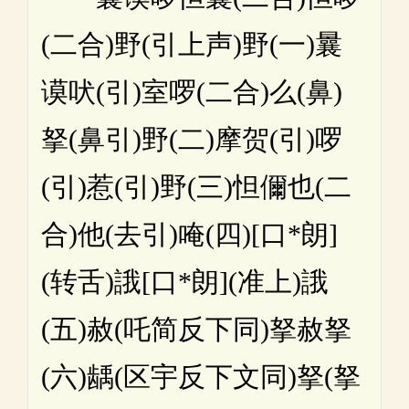
(二合)野(引上声)野(一)曩
谟吠(引)室啰(二合)么(鼻)
拏(鼻引)野(二)摩贺(引)啰
(引)惹(引)野(三)怛儞也(二
合)他(去引)唵(四)[口*朗]
(转舌)誐[口*朗](准上)誐
(五)赦(吒简反下同)拏赦拏
(六)龋(区宇反下文同)拏(拏