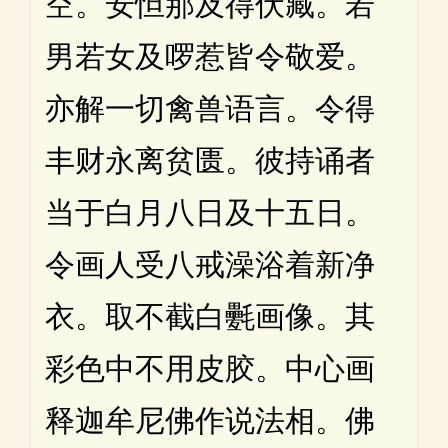
空。安怛那及得伏藏。若
男若女及啰惹皆令敬爱。
亦解一切禽兽语言。令得
丰财永离贫匮。彼持诵者
当于白月八日及十五日。
令画人受八戒澡浴着新净
衣。取不截白氎画像。其
彩色中不用皮胶。中心画
释迦牟尼佛作说法相。佛