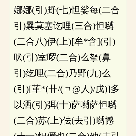
娜娜(引)野(七)怛娑每(二合
引)曩莫塞讫哩(三合)怛嚩
(二合八)伊(上)[牟*含](引)
吠(引)室啰(二合)么拏(鼻
引)纥哩(二合)乃野(九)么
(引)[革*(卄/(ㄇ@人)/戊)]多
以洒(引)弭(十)萨嚩萨怛嚩
(二合)苏(上)佉(去引)嚩憾