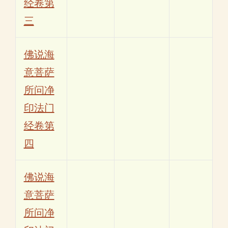
经卷第
三
佛说海
意菩萨
所问净
印法门
经卷第
四
佛说海
意菩萨
所问净