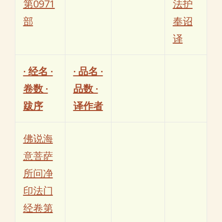
第0971
法护
部
奉诏
译
· 经名 ·
· 品名 ·
卷数 ·
品数 ·
跋序
译作者
佛说海
意菩萨
所问净
印法门
经卷第