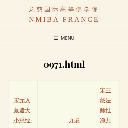
龙慈国际高等佛学院
NMIBA FRANCE
MENU
0971.html
宋三
宋元入
藏法
藏诸大
师惟
小乘经·
九卷
净共