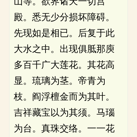
山等。欲界诸天一切宫
殿。悉无少分损坏障碍。
先现如是相已。后复于此
大水之中。出现俱胝那庾
多百千广大莲花。其花高
显。琉璃为茎。帝青为
枝。阎浮檀金而为其叶。
吉祥藏宝以为其须。马瑙
为台。真珠交络。一一花