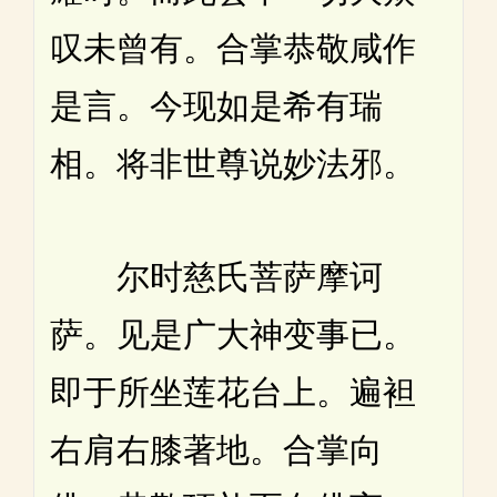
叹未曾有。合掌恭敬咸作
是言。今现如是希有瑞
相。将非世尊说妙法邪。
尔时慈氏菩萨摩诃
萨。见是广大神变事已。
即于所坐莲花台上。遍袒
右肩右膝著地。合掌向