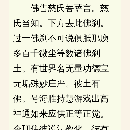
佛告慈氏菩萨言。慈
氏当知。下方去此佛刹。
过十佛刹不可说俱胝那庾
多百千微尘等数诸佛刹
土。有世界名无量功德宝
无垢殊妙庄严。彼土有
佛。号海胜持慧游戏出高
神通如来应供正等正觉。
今现住彼说法教化。彼有