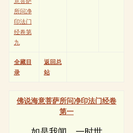
意菩萨
所问净
印法门
经卷第
九
全藏目
返回总
录
站
佛说海意菩萨所问净印法门经卷
第一
如是我闻。一时世