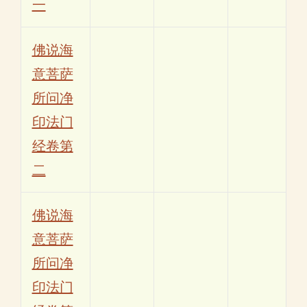
一
佛说海
意菩萨
所问净
印法门
经卷第
二
佛说海
意菩萨
所问净
印法门