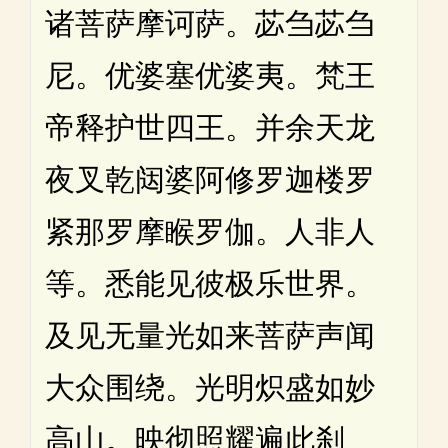
诸菩萨摩诃萨。苾刍苾刍
尼。优婆塞优婆夷。梵王
帝释护世四王。并余天龙
夜叉乾闼婆阿修罗迦楼罗
紧那罗摩睺罗伽。人非人
等。悉能见彼极乐世界。
及见无量光如来菩萨声闻
大众围绕。光明炽盛如妙
高山。映彻照耀遍此刹