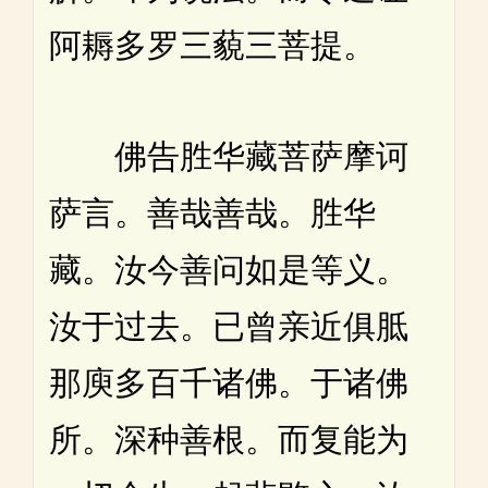
阿耨多罗三藐三菩提。
佛告胜华藏菩萨摩诃
萨言。善哉善哉。胜华
藏。汝今善问如是等义。
汝于过去。已曾亲近俱胝
那庾多百千诸佛。于诸佛
所。深种善根。而复能为