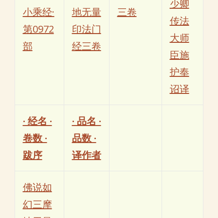
少卿
小乘经·
地无量
三卷
传法
第0972
印法门
大师
部
经三卷
臣施
护奉
诏译
· 经名 ·
· 品名 ·
卷数 ·
品数 ·
跋序
译作者
佛说如
幻三摩