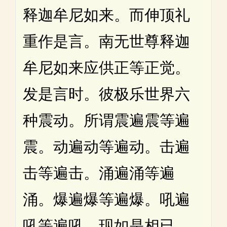
释迦牟尼如来。而伸顶礼
重作是言。南无世尊释迦
牟尼如来应供正等正觉。
发是言时。彼极乐世界六
种震动。所谓震遍震等遍
震。动遍动等遍动。击遍
击等遍击。涌遍涌等遍
涌。爆遍爆等遍爆。吼遍
吼等遍吼。现如是相已。