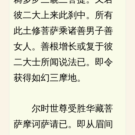
彼二大上来此刹中。所有
此土修菩萨乘诸善男子善
女人。善根增长或复于彼
二大士所闻说法已。即令
获得如幻三摩地。
尔时世尊受胜华藏菩
萨摩诃萨请已。即从眉间