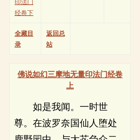
印法门
经卷下
全藏目
返回总
录
站
佛说如幻三摩地无量印法门经卷
上
如是我闻。一时世
尊。在波罗奈国仙人堕处
鹿野园中。与大苾刍众二