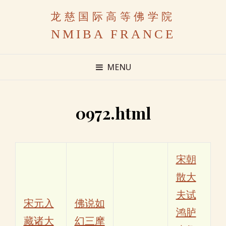
龙慈国际高等佛学院
NMIBA FRANCE
MENU
0972.html
宋朝
散大
夫试
宋元入
佛说如
鸿胪
藏诸大
幻三摩