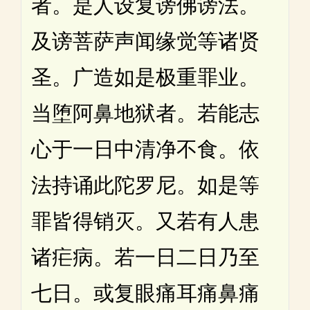
者。是人设复谤佛谤法。
及谤菩萨声闻缘觉等诸贤
圣。广造如是极重罪业。
当堕阿鼻地狱者。若能志
心于一日中清净不食。依
法持诵此陀罗尼。如是等
罪皆得销灭。又若有人患
诸疟病。若一日二日乃至
七日。或复眼痛耳痛鼻痛