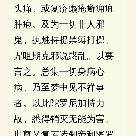
头痛。或复疥癞疮癣痈疽
肿疱。及为一切非人邪
鬼。执魅持捉禁缚打掷。
咒咀期克邪说惑乱。以要
言之。总集一切身病心
病。乃至梦中见不祥事
者。以此陀罗尼加持力
故。悉得销灭无能为害。
世尊又复若诸刹帝利婆罗