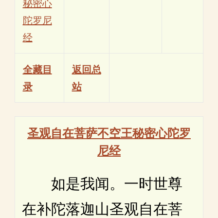
秘密心
陀罗尼
经
全藏目
返回总
录
站
圣观自在菩萨不空王秘密心陀罗
尼经
如是我闻。一时世尊
在补陀落迦山圣观自在菩