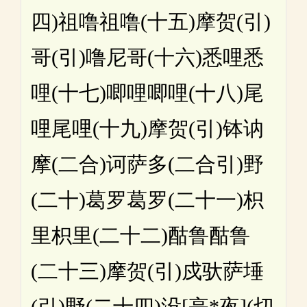
四)祖噜祖噜(十五)摩贺(引)
哥(引)噜尼哥(十六)悉哩悉
哩(十七)唧哩唧哩(十八)尾
哩尾哩(十九)摩贺(引)钵讷
摩(二合)诃萨多(二合引)野
(二十)葛罗葛罗(二十一)枳
里枳里(二十二)酤鲁酤鲁
(二十三)摩贺(引)戍驮萨埵
(引)野(二十四)没[亭*夜](切