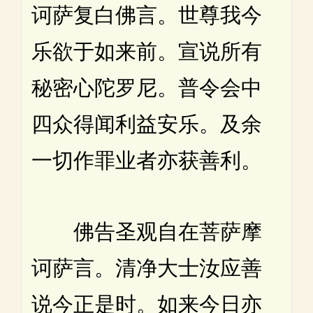
诃萨复白佛言。世尊我今
乐欲于如来前。宣说所有
秘密心陀罗尼。普令会中
四众得闻利益安乐。及余
一切作罪业者亦获善利。
佛告圣观自在菩萨摩
诃萨言。清净大士汝应善
说今正是时。如来今日亦