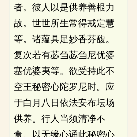
者。彼人以是供养善根力
故。世世所生常得戒定慧
等。诸蕴具足妙香芬馥。
复次若有苾刍苾刍尼优婆
塞优婆夷等。欲受持此不
空王秘密心陀罗尼时。应
于白月八日依法安布坛场
供养。行人当须清净不
食。以无缘心诵此秘密心