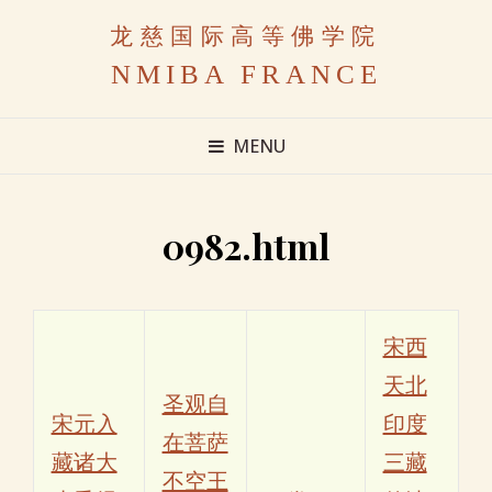
龙慈国际高等佛学院
NMIBA FRANCE
MENU
0982.html
宋西
天北
圣观自
宋元入
印度
在菩萨
藏诸大
三藏
不空王