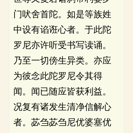
门吠舍首陀。如是等族姓
中设有谄诳心者。于此陀
罗尼亦许听受书写读诵。
乃至一切傍生异类。亦应
为彼念此陀罗尼令其得
闻。闻已随应皆获利益。
况复有诸发生清净信解心
者。苾刍苾刍尼优婆塞优