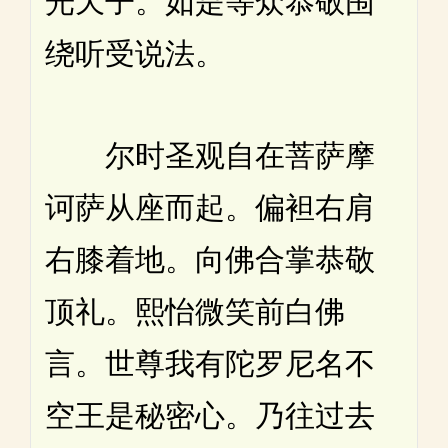
光天子。如是等众恭敬围
绕听受说法。
尔时圣观自在菩萨摩
诃萨从座而起。偏袒右肩
右膝着地。向佛合掌恭敬
顶礼。熙怡微笑前白佛
言。世尊我有陀罗尼名不
空王是秘密心。乃往过去