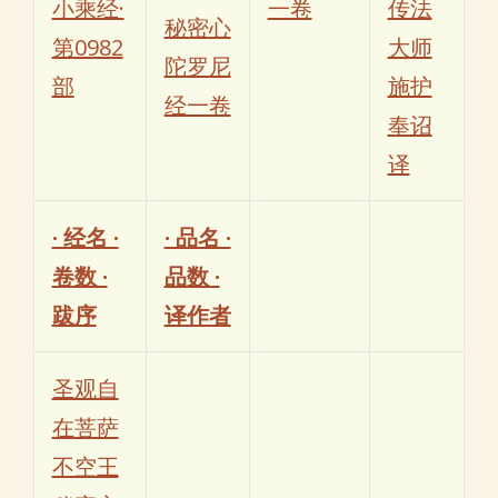
小乘经·
一卷
传法
秘密心
第0982
大师
陀罗尼
部
施护
经一卷
奉诏
译
· 经名 ·
· 品名 ·
卷数 ·
品数 ·
跋序
译作者
圣观自
在菩萨
不空王