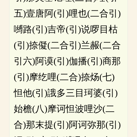
五)壹唐阿(引)哩也(二合引)
嚩路(引)吉帝(引)说啰目枯
(引)捺儗(二合引)兰赧(二合
引六)阿谟(引)伽播(引)商那
(引)摩纥哩(二合)捺炀(七)
怛他(引)誐多三目珂婆(引)
始檐(八)摩诃怛波哩沙(二
合)那末提(引)阿诃弥那(引)