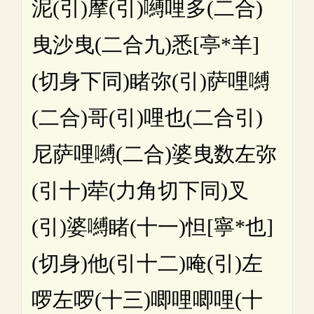
泥(引)摩(引)嚩哩多(二合)
曳沙曳(二合九)悉[亭*羊]
(切身下同)睹弥(引)萨哩嚩
(二合)哥(引)哩也(二合引)
尼萨哩嚩(二合)婆曳数左弥
(引十)荦(力角切下同)叉
(引)婆嚩睹(十一)怛[寧*也]
(切身)他(引十二)唵(引)左
啰左啰(十三)唧哩唧哩(十