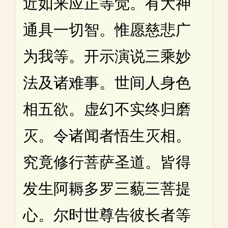
近如来应正等觉。有大神
通具一切智。惟愿慈悲广
为我等。开示演说三乘妙
法及诸难事。世间人身色
相五欲。虚幻不实终归磨
灭。令诸闻者悟生灭相。
究竟修行菩萨圣道。皆得
发生阿耨多罗三藐三菩提
心。尔时世尊告彼长者等