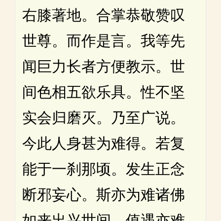
右膝著地。合掌恭敬赞叹
世尊。而作是言。我等先
闻巨力长者方便教示。世
间色相五欲乐具。性不坚
实会归磨灭。乃至广说。
今此人身甚为难得。若复
能于一刹那顷。发生正念
断邪妄心。斯亦为难诸佛
如来出兴世间。值遇亦难