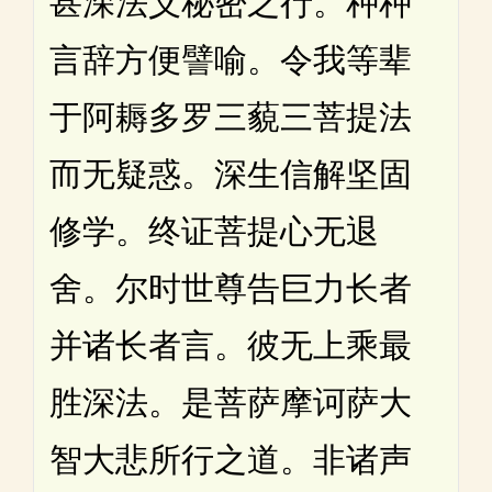
甚深法义秘密之行。种种
言辞方便譬喻。令我等辈
于阿耨多罗三藐三菩提法
而无疑惑。深生信解坚固
修学。终证菩提心无退
舍。尔时世尊告巨力长者
并诸长者言。彼无上乘最
胜深法。是菩萨摩诃萨大
智大悲所行之道。非诸声