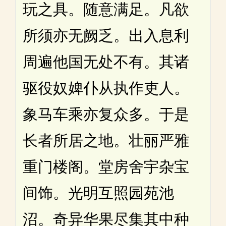
玩之具。随意满足。凡欲
所须亦无阙乏。出入息利
周遍他国无处不有。其诸
驱役奴婢仆从执作吏人。
象马车乘亦复众多。于是
长者所居之地。壮丽严雅
重门楼阁。堂房舍宇杂宝
间饰。光明互照园苑池
沼。奇异华果尽集其中种