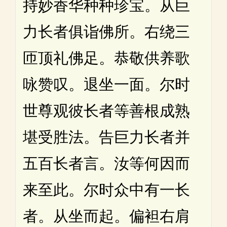
持妙香华种种珍宝。从巨
力长者俱诣佛所。右绕三
匝顶礼佛足。恭敬供养歌
咏赞叹。退坐一面。尔时
世尊观彼长者等善根成熟
堪受胜法。告巨力长者并
五百长者言。汝等何因而
来至此。尔时众中有一长
者。从坐而起。偏袒右肩