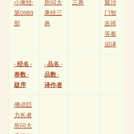
小乘经·
所问大
三卷
紫沙
第0989
乘经三
门智
部
卷
吉祥
等奉
诏译
· 经名 ·
· 品名 ·
卷数 ·
品数 ·
跋序
译作者
佛说巨
力长者
所问大