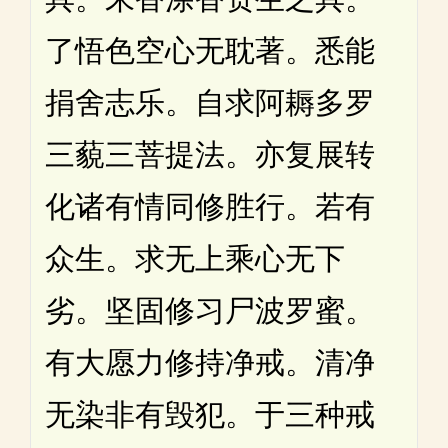
了悟色空心无耽著。悉能
捐舍志乐。自求阿耨多罗
三藐三菩提法。亦复展转
化诸有情同修胜行。若有
众生。求无上乘心无下
劣。坚固修习尸波罗蜜。
有大愿力修持净戒。清净
无染非有毁犯。于三种戒