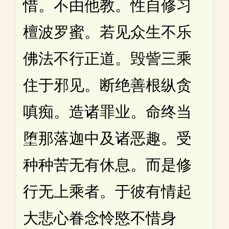
惜。不由他教。性自修习
檀波罗蜜。若见众生不乐
佛法不行正道。毁訾三乘
住于邪见。断绝善根纵贪
嗔痴。造诸罪业。命终当
堕那落迦中及诸恶趣。受
种种苦无有休息。而是修
行无上乘者。于彼有情起
大悲心眷念怜愍不惜身