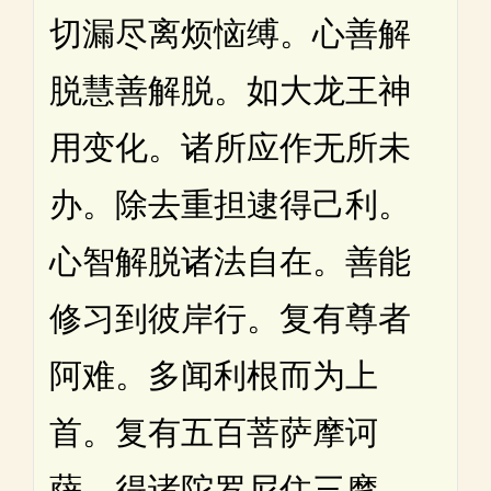
切漏尽离烦恼缚。心善解
脱慧善解脱。如大龙王神
用变化。诸所应作无所未
办。除去重担逮得己利。
心智解脱诸法自在。善能
修习到彼岸行。复有尊者
阿难。多闻利根而为上
首。复有五百菩萨摩诃
萨。得诸陀罗尼住三摩