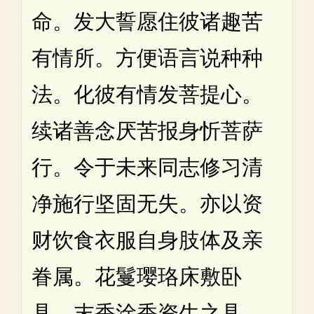
命。发大誓愿住彼诸趣苦
有情所。方便语言说种种
法。化彼有情发菩提心。
续诸善念厌苦报身忻菩萨
行。令于未来同志修习清
净施行坚固无失。亦以资
财饮食衣服自身肢体及亲
眷属。花鬘璎珞床敷卧
具。末香涂香资生之具。