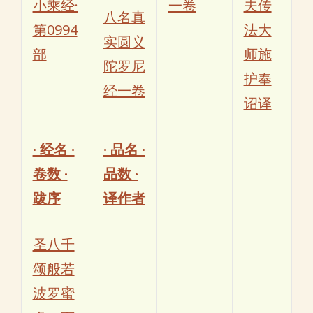
小乘经·
一卷
夫传
八名真
第0994
法大
实圆义
部
师施
陀罗尼
护奉
经一卷
诏译
· 经名 ·
· 品名 ·
卷数 ·
品数 ·
跋序
译作者
圣八千
颂般若
波罗蜜