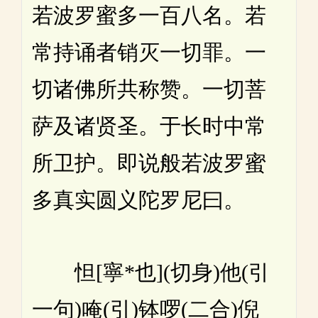
若波罗蜜多一百八名。若
常持诵者销灭一切罪。一
切诸佛所共称赞。一切菩
萨及诸贤圣。于长时中常
所卫护。即说般若波罗蜜
多真实圆义陀罗尼曰。
怛[寧*也](切身)他(引
一句)唵(引)钵啰(二合)倪