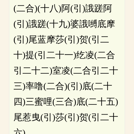
(二合)(十八)阿(引)誐蹉阿
(引)誐蹉(十九)婆誐嚩底摩
(引)尾蓝摩莎(引)贺(引二
十)提(引二十一)纥凌(二合
引二十二)室凌(二合引二十
三)率噜(二合)(引)底(二十
四)三蜜哩(三合)底(二十五)
尾惹曳(引)莎(引)贺(引二十
六)