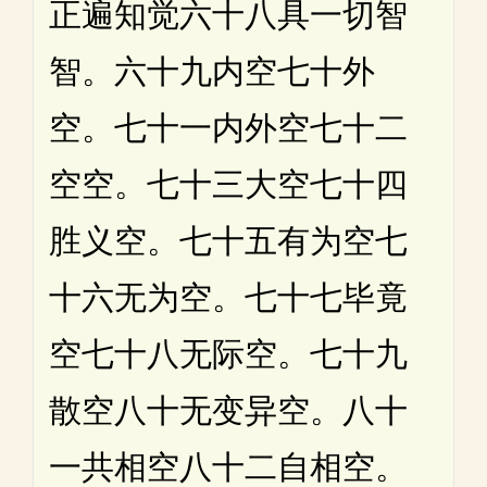
正遍知觉六十八具一切智
智。六十九内空七十外
空。七十一内外空七十二
空空。七十三大空七十四
胜义空。七十五有为空七
十六无为空。七十七毕竟
空七十八无际空。七十九
散空八十无变异空。八十
一共相空八十二自相空。