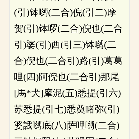
(引)钵嚩(二合)倪(引二)摩
贺(引)钵啰(二合)倪也(二合
引)婆(引)西(引三)钵嚩(二
合)倪也(二合引)路(引)葛葛
哩(四)阿倪也(二合引)那尾
[馬*犬]摩泥(五)悉提(引六)
苏悉提(引七)悉奠睹弥(引)
婆誐嚩底(八)萨哩嚩(二合)