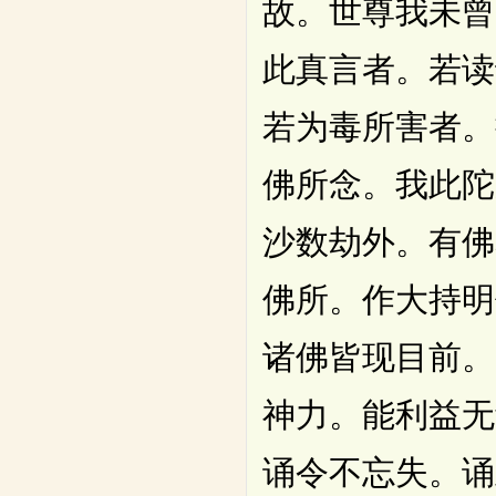
故。世尊我未曾
此真言者。若读
若为毒所害者。
佛所念。我此陀
沙数劫外。有佛
佛所。作大持明
诸佛皆现目前。
神力。能利益无
诵令不忘失。诵