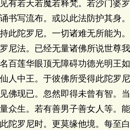
见有若天若魔若释梵。若沙门婆
诵书写流布。或以此法防护其身
持此陀罗尼。一切诸难无所能为
罗尼法。已经无量诸佛所说世尊
名百莲华眼顶无障碍功德光明王
仙人中王。于彼佛所受得此陀罗
见佛现已。忽然即得未曾有智。
量众生。若有善男子善女人等。
此陀罗尼时。更莫缘他境。每至