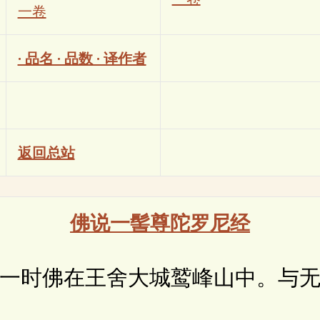
一卷
· 品名 · 品数 · 译作者
返回总站
佛说一髻尊陀罗尼经
时佛在王舍大城鹫峰山中。与无