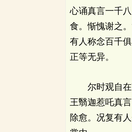
心诵真言一千八
食。惭愧谢之。
有人称念百千俱
正等无异。
尔时观自在菩
王翳迦惹吒真言
除愈。况复有人