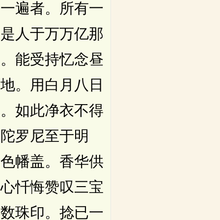
尼一遍者。所有一
知是人于万万亿那
人。能受持忆念昼
悉地。用白月八日
浴。如此净衣不得
诵陀罗尼至于明
杂色幡盖。香华供
至心忏悔赞叹三宝
作数珠印。捻已一