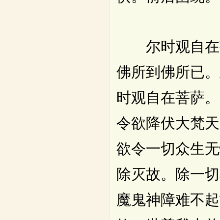
尔时观自在菩
佛所到佛所已。
时观自在菩萨。
令欲降伏大梵天
欲令一切众生无
除灭故。除一切
魔鬼神障难不起