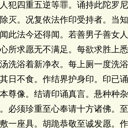
人犯四重五逆等罪。诵持此陀罗
除灭。况复依法作印受持者。当
闻此法今还得闻。若善男子善女
心所求愿无不满足。每欲求胜上
汤洗浴着新净衣。每上厕一度洗
其日不食。作结界护身印。印已
本尊像。结请印诵真言。悬种种
。必须珍重至心奉请十方诸佛。
敷一座具。胡跪恭敬至诚发愿。