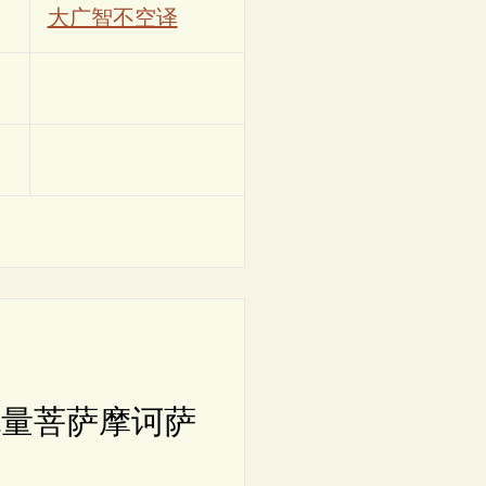
大广智不空译
量菩萨摩诃萨