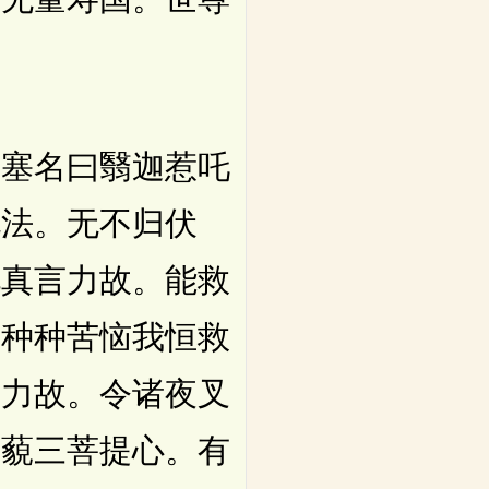
塞名曰翳迦惹吒
说法。无不归伏
此真言力故。能救
。种种苦恼我恒救
尼力故。令诸夜叉
三藐三菩提心。有