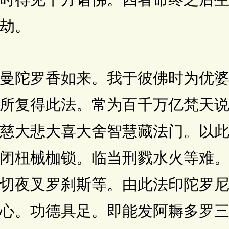
劫。
陀罗香如来。我于彼佛时为优婆
所复得此法。常为百千万亿梵天
慈大悲大喜大舍智慧藏法门。以
闭杻械枷锁。临当刑戮水火等难
切夜叉罗刹斯等。由此法印陀罗
心。功德具足。即能发阿耨多罗