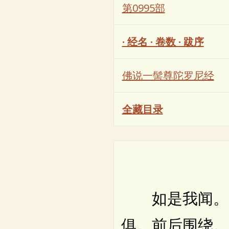
第0995部
· 经名 · 卷数 · 跋序
佛说一髻尊陀罗尼经
全藏目录
如是我闻。一
俱。前后围绕。