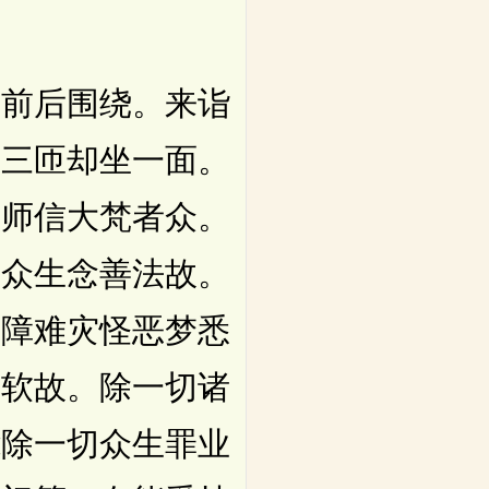
前后围绕。来诣
佛三匝却坐一面。
。师信大梵者众。
切众生念善法故。
切障难灾怪恶梦悉
柔软故。除一切诸
能除一切众生罪业