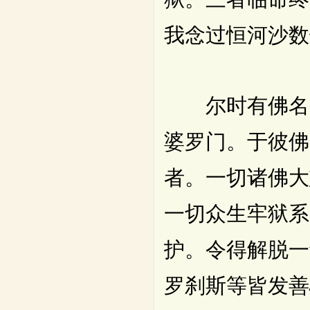
我念过恒河沙数
尔时有佛名曼
婆罗门。于彼佛
者。一切诸佛大
一切众生牢狱系
护。令得解脱一
罗刹斯等皆发善