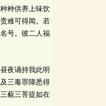
有种种供养上味饮
尊贵难可得闻。若
我名号。彼二人福
昼夜诵持我此明
。及三毒罪障悉得
罗三藐三菩提如在