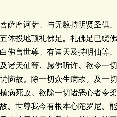
萨摩诃萨。与无数持明贤圣俱。
五体投地顶礼佛足。礼佛足已绕
白佛言世尊。有诸天及持明仙等
及诸天仙等。愿佛听许。欲令一
忧恼故。除一切众生病故。及一
横病死故。欲除一切诸恶心者令
故。世尊我今有根本心陀罗尼。