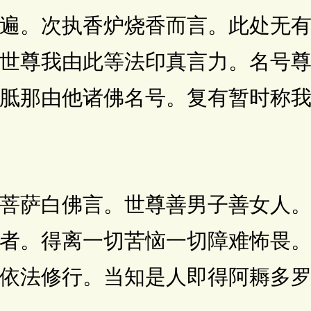
遍。次执香炉烧香而言。此处无
世尊我由此等法印真言力。名号
胝那由他诸佛名号。复有暂时称
萨白佛言。世尊善男子善女人。
者。得离一切苦恼一切障难怖畏
依法修行。当知是人即得阿耨多