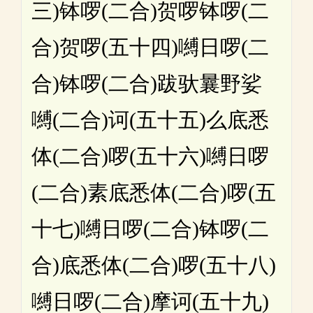
三)钵啰(二合)贺啰钵啰(二
合)贺啰(五十四)嚩日啰(二
合)钵啰(二合)跋驮曩野娑
嚩(二合)诃(五十五)么底悉
体(二合)啰(五十六)嚩日啰
(二合)素底悉体(二合)啰(五
十七)嚩日啰(二合)钵啰(二
合)底悉体(二合)啰(五十八)
嚩日啰(二合)摩诃(五十九)