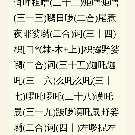
弭哩柤噜(三十二)矩噜矩噜
(三十三)嚩日啰(二合)尾惹
夜耶娑嚩(二合)诃(三十四)
枳[口*(隸-木+上)]枳攞野娑
嚩(二合)诃(三十五)迦吒迦
吒(三十六)么吒么吒(三十
七)啰吒啰吒(三十八)谟吒
曩(三十九)跛啰谟吒曩野娑
嚩(二合)诃(四十)左啰抳左