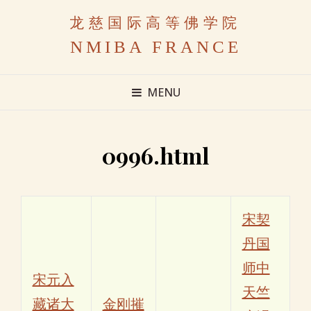
龙慈国际高等佛学院
NMIBA FRANCE
MENU
0996.html
宋契
丹国
师中
宋元入
天竺
藏诸大
金刚摧