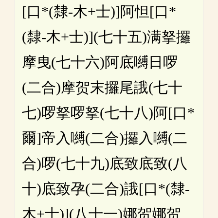
[口*(隸-木+士)]阿怛[口*
(隸-木+士)](七十五)满拏攞
摩曳(七十六)阿底嚩日啰
(二合)摩贺末攞尾誐(七十
七)啰拏啰拏(七十八)阿[口*
爾]帝入嚩(二合)攞入嚩(二
合)啰(七十九)底致底致(八
十)底致孕(二合)誐[口*(隸-
木+士)](八十一)娜贺娜贺