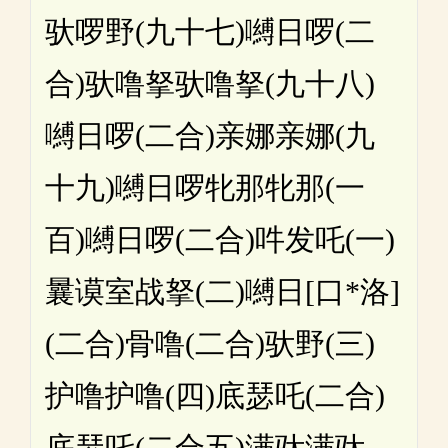
驮啰野(九十七)嚩日啰(二
合)驮噜拏驮噜拏(九十八)
嚩日啰(二合)亲娜亲娜(九
十九)嚩日啰牝那牝那(一
百)嚩日啰(二合)吽发吒(一)
曩谟室战拏(二)嚩日[口*洛]
(二合)骨噜(二合)驮野(三)
护噜护噜(四)底瑟吒(二合)
底瑟吒(二合五)满驮满驮