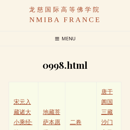
龙慈国际高等佛学院
NMIBA FRANCE
MENU
0998.html
唐于
宋元入
阗国
藏诸大
地藏菩
三藏
小乘经·
萨本愿
二卷
沙门