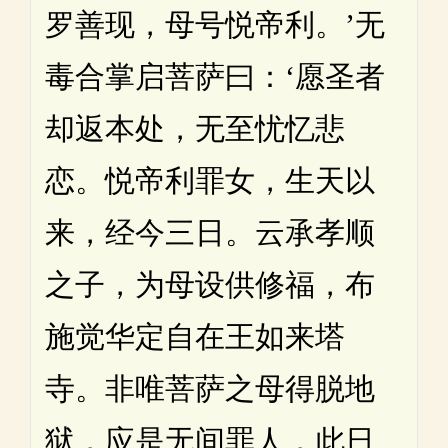
罗善现，母号悦帝利。’无
毒合掌启菩萨曰：‘愿圣者
却返本处，无至忧忆悲
恋。悦帝利罪女，生天以
来，经今三日。云承孝顺
之子，为母设供修福，布
施觉华定自在王如来塔
寺。非唯菩萨之母得脱地
狱，应是无间罪人，此日