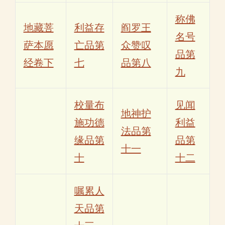
称佛
地藏菩
利益存
阎罗王
名号
萨本愿
亡品第
众赞叹
品第
经卷下
七
品第八
九
校量布
见闻
地神护
施功德
利益
法品第
缘品第
品第
十一
十
十二
嘱累人
天品第