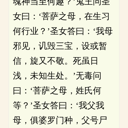
魂神当至何趣？’鬼王问圣
女曰：‘菩萨之母，在生习
何行业？’圣女答曰：‘我母
邪见，讥毁三宝，设或暂
信，旋又不敬。死虽日
浅，未知生处。’无毒问
曰：‘菩萨之母，姓氏何
等？’圣女答曰：‘我父我
母，俱婆罗门种，父号尸