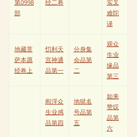
第0998
经二卷
实叉
部
难陀
译
观众
地藏菩
忉利天
分身集
生业
萨本愿
宫神通
会品第
缘品
经卷上
品第一
二
第三
如来
阎浮众
地狱名
赞叹
生业感
号品第
品第
品第四
五
六