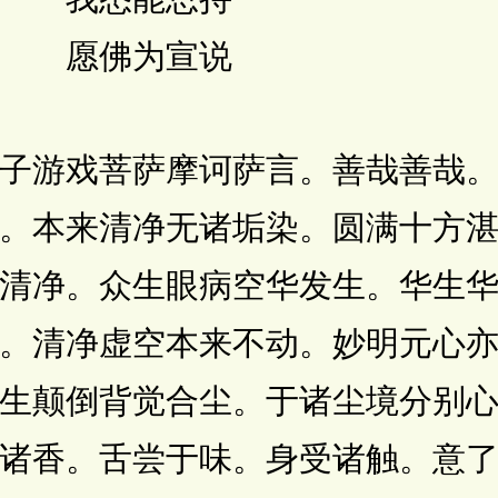
 愿佛为宣说
游戏菩萨摩诃萨言。善哉善哉。
。本来清净无诸垢染。圆满十方
清净。众生眼病空华发生。华生
。清净虚空本来不动。妙明元心
生颠倒背觉合尘。于诸尘境分别
诸香。舌尝于味。身受诸触。意