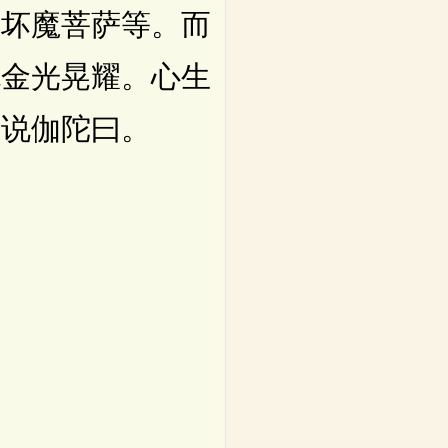
伏坏魔菩萨等。而
色金光晃耀。心生
而说伽陀曰。