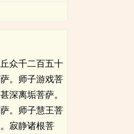
丘众千二百五十
菩萨。师子游戏菩
。甚深离垢菩萨。
菩萨。师子慧王菩
萨。寂静诸根菩