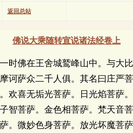
返回总站
佛说大乘随转宣说诸法经卷上
时佛在王舍城鹫峰山中。与大比
摩诃萨众二千人俱。其名曰庄严
。欢喜无垢光菩萨。日光焰菩萨
子智菩萨。金色相菩萨。梵天音
萨。微妙色身菩萨。放光坏魔菩