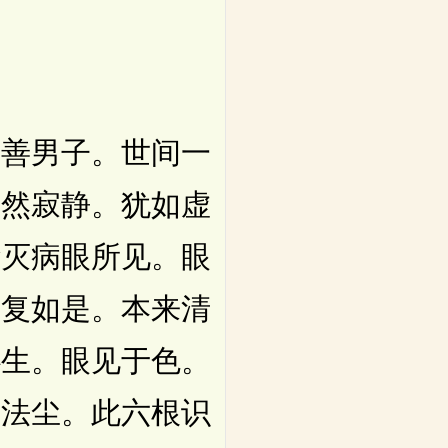
善男子。世间一
湛然寂静。犹如虚
华灭病眼所见。眼
亦复如是。本来清
心生。眼见于色。
了法尘。此六根识