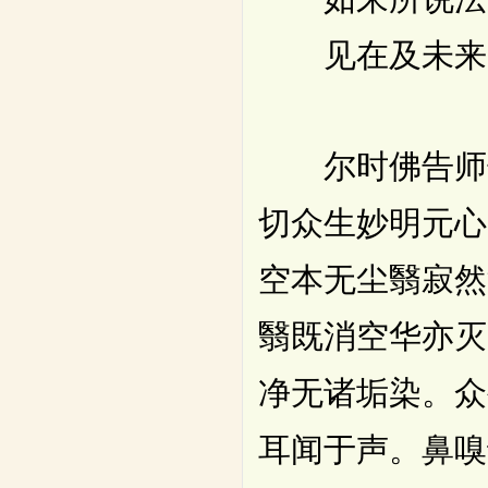
见在及未来
尔时佛告师子
切众生妙明元心
空本无尘翳寂然
翳既消空华亦灭
净无诸垢染。众
耳闻于声。鼻嗅