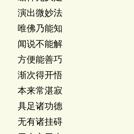
 演出微妙法
 唯佛乃能知
 闻说不能解
 方便能善巧
 渐次得开悟
 本来常湛寂
 具足诸功德
 无有诸挂碍