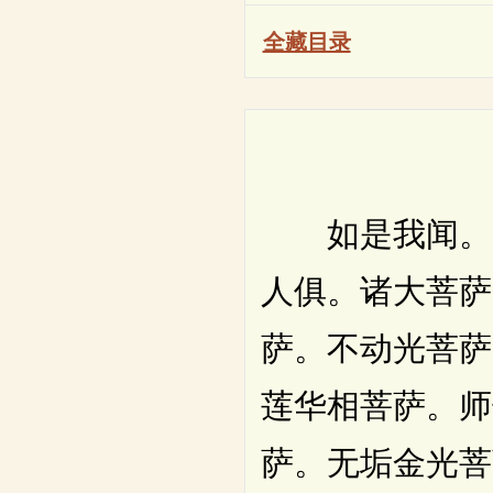
全藏目录
如是我闻。一
人俱。诸大菩萨
萨。不动光菩萨
莲华相菩萨。师
萨。无垢金光菩