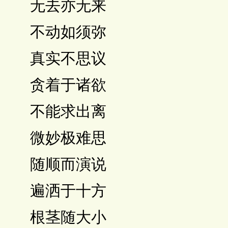
 无去亦无来
 不动如须弥
 真实不思议
 贪着于诸欲
 不能求出离
 微妙极难思
 随顺而演说
 遍洒于十方
 根茎随大小