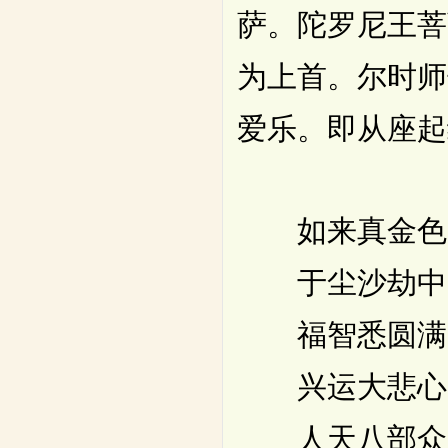
萨。陀罗尼王菩
为上首。尔时师
爱乐。即从座起
如来真金色
于尘沙劫中
福智悉圆满
兴运大悲心
人天八部众