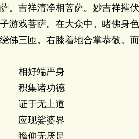
萨。吉祥清净相菩萨。妙吉祥摧
子游戏菩萨。在大众中。睹佛身
绕佛三匝。右膝着地合掌恭敬。
 相好端严身
 积集诸功德
 证于无上道
 应现娑婆界
 瞻仰无厌足