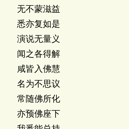
 无不蒙滋益
 悉亦复如是
 演说无量义
 闻之各得解
 咸皆入佛慧
 名为不思议
 常随佛所化
 亦预佛座下
 我悉能总持