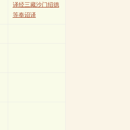
译经三藏沙门绍德
等奉诏译