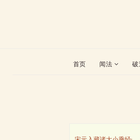
首页
闻法
破
宋元入藏诸大小乘经·