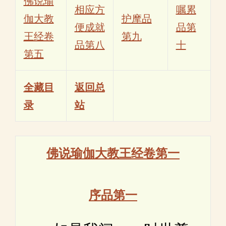
佛说瑜
相应方
嘱累
伽大教
护摩品
便成就
品第
王经卷
第九
品第八
十
第五
全藏目
返回总
录
站
佛说瑜伽大教王经卷第一
序品第一