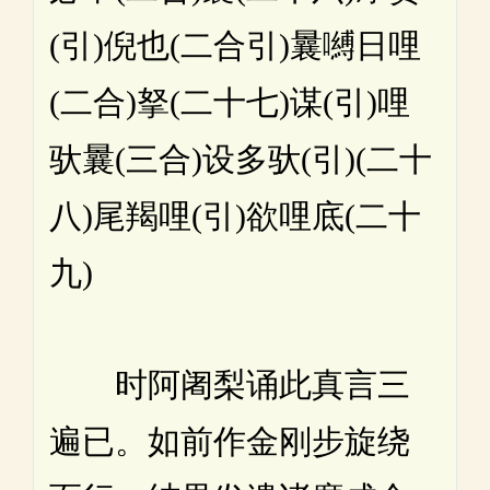
(引)倪也(二合引)曩嚩日哩
(二合)拏(二十七)谋(引)哩
驮曩(三合)设多驮(引)(二十
八)尾羯哩(引)欲哩底(二十
九)
时阿阇梨诵此真言三
遍已。如前作金刚步旋绕