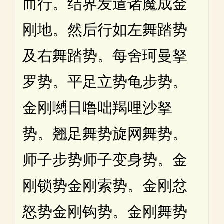
而行。结界发遣诸魔成金
刚地。然后行如左舞踏势
及右舞踏势。每舍珂曼拏
罗势。平足立势龟步势。
金刚嚩日噜咄羯哩沙拏
势。翘足舞势旋网舞势。
师子步势师子变身势。金
刚锁势金刚索势。金刚忿
怒势金刚钩势。金刚舞势