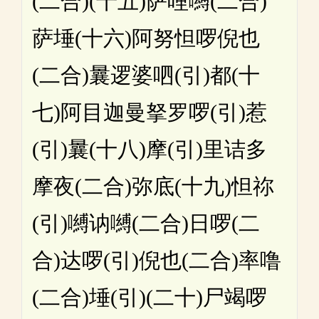
(二合)(十五)萨哩嚩(二合)
萨埵(十六)阿努怛啰倪也
(二合)曩逻婆呬(引)都(十
七)阿目迦曼拏罗啰(引)惹
(引)曩(十八)摩(引)里诘多
摩夜(二合)弥底(十九)怛祢
(引)嚩讷嚩(二合)日啰(二
合)达啰(引)倪也(二合)率噜
(二合)埵(引)(二十)尸竭啰