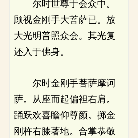
尔时世尊于会众中。
顾视金刚手大菩萨已。放
大光明普照众会。其光复
还入于佛身。
尔时金刚手菩萨摩诃
萨。从座而起偏袒右肩。
踊跃欢喜瞻仰尊颜。掷金
刚杵右膝著地。合掌恭敬