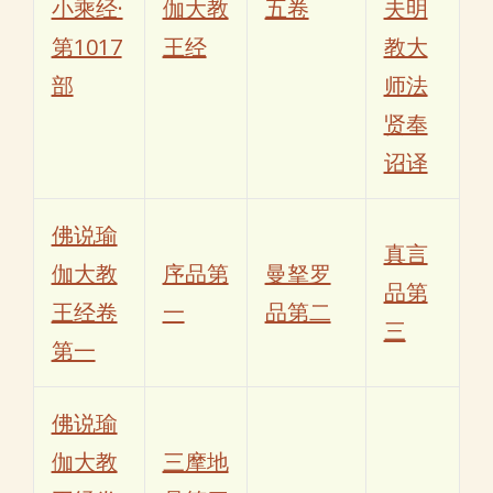
小乘经·
伽大教
五卷
夫明
第1017
王经
教大
部
师法
贤奉
诏译
佛说瑜
真言
伽大教
序品第
曼拏罗
品第
王经卷
一
品第二
三
第一
佛说瑜
伽大教
三摩地