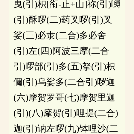
曳(引)枳[衔-止+山]祢(引)嚩
(引)酥啰(二)药叉啰(引)叉
娑(三)必隶(二合)多必舍
(引)左(四)阿波三摩(二合
引)啰部(引)多(五)拏(引)枳
儞(引)乌娑多(二合引)啰迦
(六)摩贺罗哥(七)摩贺里迦
(引)(八)摩贺(引)哩提(二合)
迦(引)讷左啰(九)钵哩沙(二