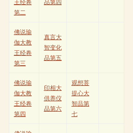
王经卷
品第四
第二
佛说瑜
真言大
伽大教
智变化
王经卷
品第五
第三
佛说瑜
观想菩
印相大
伽大教
提心大
供养仪
王经卷
智品第
品第六
第四
七