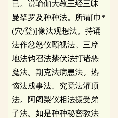
已。说瑜伽大教王经三昧
曼拏罗及种种法。所谓[巾*
(穴/登)]像法观想法。持诵
法作忿怒仪顾视法。三摩
地法钩召法禁伏法打诸恶
魔法。期克法病患法。热
恼法成事法。究竟法灌顶
法。阿阇梨仪相法摄受弟
子法。如是种种秘密教法