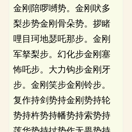
金刚陪啰嚩势。金刚吠多
梨步势金刚骨朵势。拶睹
哩目珂地瑟吒那步。金刚
军拏梨步。幻化步金刚塞
怖吒步。大力钩步金刚牙
步。金刚笑步金刚铃步。
复作持剑势持金刚势持轮
势持杵势持幡势持索势持
莲华势持扙势作无畏势持