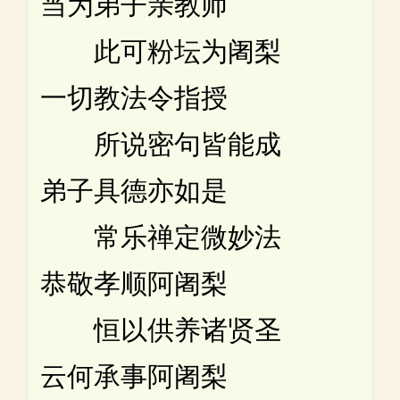
当为弟子亲教师
此可粉坛为阇梨
一切教法令指授
所说密句皆能成
弟子具德亦如是
常乐禅定微妙法
恭敬孝顺阿阇梨
恒以供养诸贤圣
云何承事阿阇梨