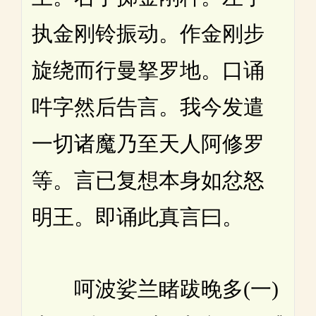
执金刚铃振动。作金刚步
旋绕而行曼拏罗地。口诵
吽字然后告言。我今发遣
一切诸魔乃至天人阿修罗
等。言已复想本身如忿怒
明王。即诵此真言曰。
呵波娑兰睹跋晚多(一)