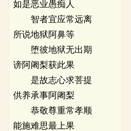
如是恶业愚痴人
智者宜应常远离
所说地狱阿鼻等
堕彼地狱无出期
谤阿阇梨获此果
是故志心求菩提
供养承事阿阇梨
恭敬尊重常孝顺
能施难思最上果