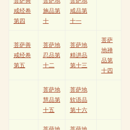
菩萨善
菩萨地
菩萨地
戒经卷
施品第
戒品第
第四
十
十一
菩萨
菩萨善
菩萨地
菩萨地
地禅
戒经卷
忍品第
精进品
品第
第五
十二
第十三
十四
菩萨地
菩萨地
慧品第
软语品
十五
第十六
菩萨地
菩萨地