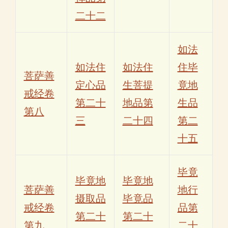
二十二
如法
如法住
如法住
住毕
菩萨善
定心品
生菩提
竟地
戒经卷
第二十
地品第
生品
第八
三
二十四
第二
十五
毕竟
毕竟地
毕竟地
菩萨善
地行
摄取品
毕竟品
戒经卷
品第
第二十
第二十
第九
二十