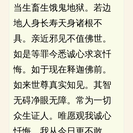
当生畜生饿鬼地狱。若边
地人身长寿天身诸根不
具。亲近邪见不值佛世。
如是等罪今悉诚心求哀忏
悔。如于现在释迦佛前。
如来世尊真实知见。其智
无碍净眼无障。常为一切
众生证人。唯愿观我诚心
忏悔。我从今日更不敢