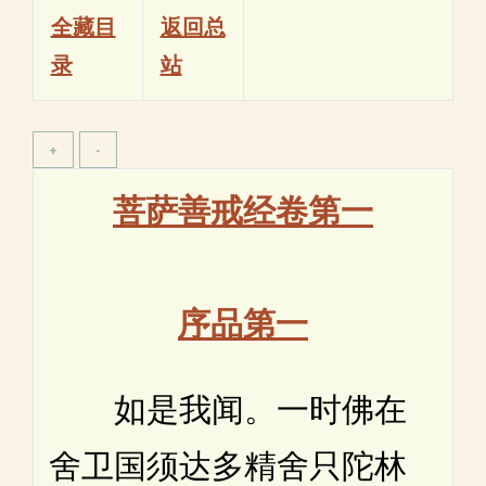
全藏目
返回总
录
站
菩萨善戒经卷第一
序品第一
如是我闻。一时佛在
舍卫国须达多精舍只陀林