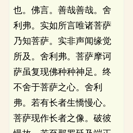
也。佛言。善哉善哉。舍
利弗。实如所言唯诸菩萨
乃知菩萨。实非声闻缘觉
所及。舍利弗。菩萨摩诃
萨虽复现佛种种神足。终
不舍于菩萨之心。舍利
弗。若有长者生憍慢心。
菩萨现作长者之像。破彼