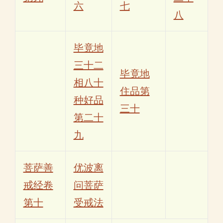
六
七
八
毕竟地
三十二
毕竟地
相八十
住品第
种好品
三十
第二十
九
菩萨善
优波离
戒经卷
问菩萨
第十
受戒法