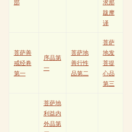
部
求那
跋摩
译
菩萨
菩萨善
菩萨地
地发
序品第
戒经卷
善行性
菩提
一
第一
品第二
心品
第三
菩萨地
利益内
外品第