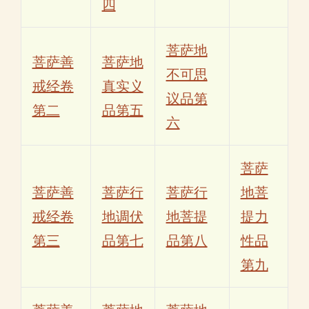
四
菩萨地
菩萨善
菩萨地
不可思
戒经卷
真实义
议品第
第二
品第五
六
菩萨
菩萨善
菩萨行
菩萨行
地菩
戒经卷
地调伏
地菩提
提力
第三
品第七
品第八
性品
第九