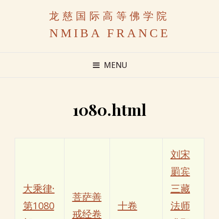
龙慈国际高等佛学院
NMIBA FRANCE
MENU
1080.html
刘宋
罽宾
大乘律·
三藏
菩萨善
第1080
十卷
法师
戒经卷