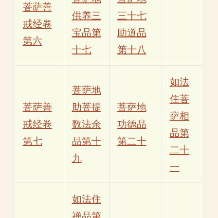
菩萨善
供养三
三十七
戒经卷
宝品第
助道品
第六
十七
第十八
如法
菩萨地
住菩
菩萨善
助菩提
菩萨地
萨相
戒经卷
数法余
功德品
品第
第七
品第十
第二十
二十
九
一
如法住
禅品第