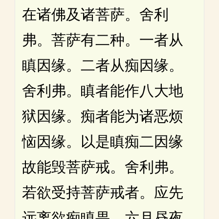
在诸佛及诸菩萨。舍利
弗。菩萨有二种。一者从
瞋因缘。二者从痴因缘。
舍利弗。瞋者能作八大地
狱因缘。痴者能为诸恶烦
恼因缘。以是瞋痴二因缘
故能毁菩萨戒。舍利弗。
若欲受持菩萨戒者。应先
远离欲痴瞋畏。六月昼夜