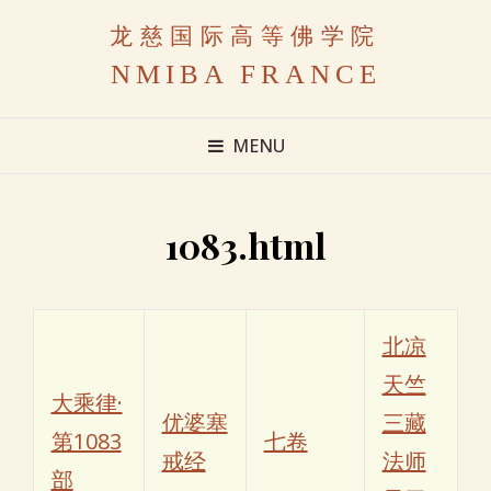
龙慈国际高等佛学院
NMIBA FRANCE
MENU
1083.html
北凉
天竺
大乘律·
优婆塞
三藏
第1083
七卷
戒经
法师
部