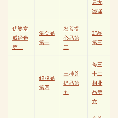
昙无
谶译
优婆塞
发菩提
集会品
悲品
戒经卷
心品第
第一
第三
第一
二
修三
三种菩
十二
解脱品
提品第
相业
第四
五
品第
六