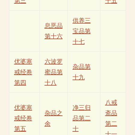
第三
十五
供养三
息恶品
宝品第
第十六
十七
优婆塞
六波罗
杂品第
戒经卷
蜜品第
十九
第四
十八
八戒
优婆塞
净三归
杂品之
斋品
戒经卷
品第二
余
第二
第五
十
十一