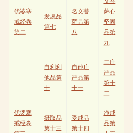
义菩
优婆塞
名义菩
萨心
发愿品
戒经卷
萨品第
坚固
第七
第二
八
品第
九
二庄
自利利
自他庄
严品
他品第
严品第
第十
十
十一
二
优婆塞
净戒
摄取品
受戒品
戒经卷
品第
第十三
第十四