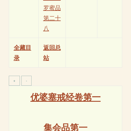
罗蜜品
第二十
八
全藏目
返回总
录
站
优婆塞戒经卷第一
集会品第一