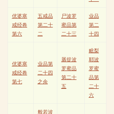
优婆塞
五戒品
尸波罗
业品
戒经卷
第二十
蜜品第
第二
第六
二
二十三
十四
毗梨
羼提波
耶波
优婆塞
业品第
罗蜜品
罗蜜
戒经卷
二十四
第二十
品第
第七
之余
五
二十
六
般若波