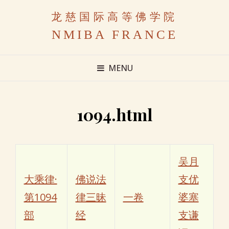
龙慈国际高等佛学院
NMIBA FRANCE
MENU
1094.html
吴月
大乘律·
佛说法
支优
第1094
律三昧
一卷
婆塞
部
经
支谦