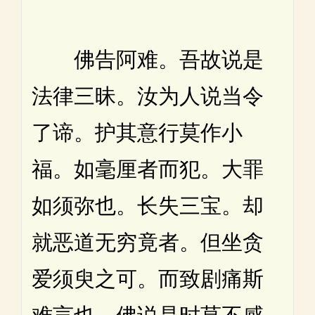
佛告阿难。吾故说是
法律三昧。汝为人说当令
了谛。护其意行莫作小
福。如毫厘者而犯。大罪
如须弥也。长失三宝。却
就恶道无穷竟者。但坐贪
爱须臾之可。而致剧痛斯