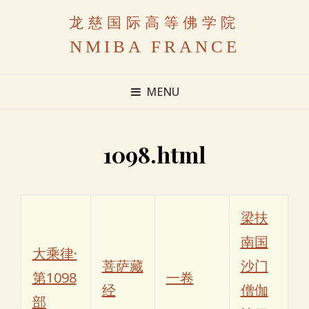
龙慈国际高等佛学院
NMIBA FRANCE
MENU
1098.html
梁扶
南国
大乘律·
菩萨藏
沙门
第1098
一卷
经
僧伽
部