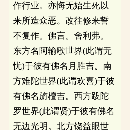
作行业。亦悔无始生死以
来所造众恶。改往修来誓
不复作。佛言。舍利弗。
东方名阿输歌世界(此谓无
忧)于彼有佛名月胜吉。南
方难陀世界(此谓欢喜)于彼
有佛名旃檀吉。西方跋陀
罗世界(此谓贤)于彼有佛名
无边光明。北方饶益眼世