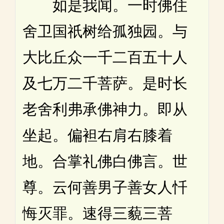
如是我闻。一时佛住
舍卫国祇树给孤独园。与
大比丘众一千二百五十人
及七万二千菩萨。是时长
老舍利弗承佛神力。即从
坐起。偏袒右肩右膝着
地。合掌礼佛白佛言。世
尊。云何善男子善女人忏
悔灭罪。速得三藐三菩