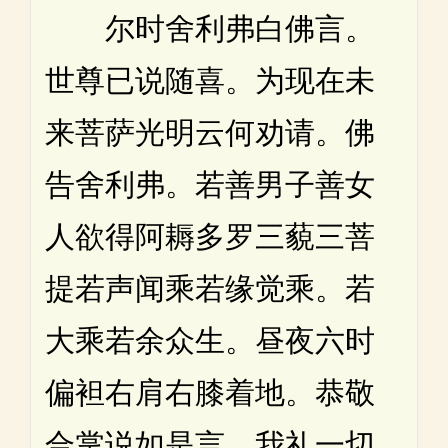
尔时舍利弗白佛言。
世尊已说随喜。为现在未
来菩萨光明云何劝请。佛
告舍利弗。若善男子善女
人欲得阿耨多罗三藐三菩
提若声闻乘若缘觉乘。若
大乘若余众生。昼夜六时
偏袒右肩右膝着地。恭敬
合掌说如是言。我礼一切