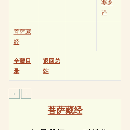
婆罗
译
菩萨藏
经
全藏目
返回总
录
站
菩萨藏经