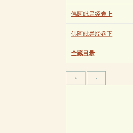
佛阿毗昙经卷上
佛阿毗昙经卷下
全藏目录