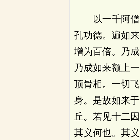
以一千阿僧祇
孔功德。遍如来
增为百倍。乃成
乃成如来额上一
顶骨相。一切飞
身。是故如来于
丘。若见十二因
其义何也。其义