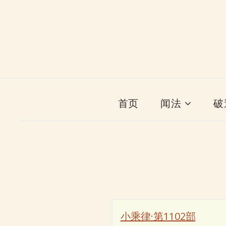
首页
闻法
破
小乘律·第1102部