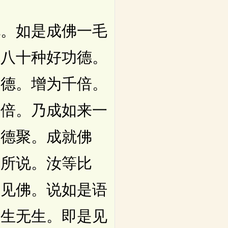
。如是成佛一毛
就八十种好功德。
功德。增为千倍。
百倍。乃成如来一
功德聚。成就佛
佛所说。汝等比
则见佛。说如是语
有生无生。即是见