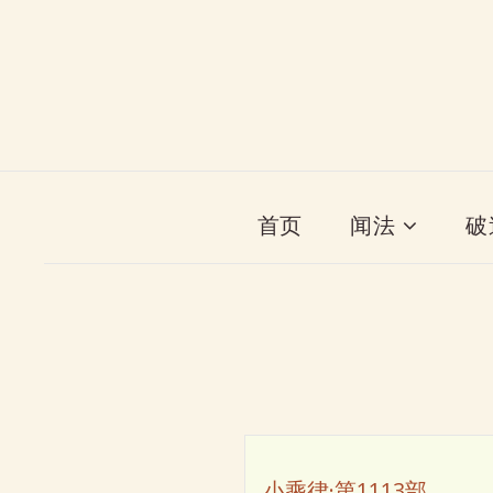
首页
闻法
破
小乘律·第1113部