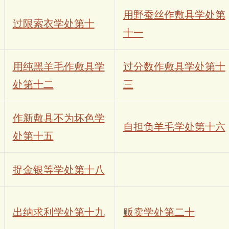
用野蚕丝作敷具学处第
过限索衣学处第十
十一
用纯黑羊毛作敷具学
过分数作敷具学处第十
处第十二
三
作新敷具不为坏色学
自担负羊毛学处第十六
处第十五
捉金银等学处第十八
出纳求利学处第十九
贩卖学处第二十