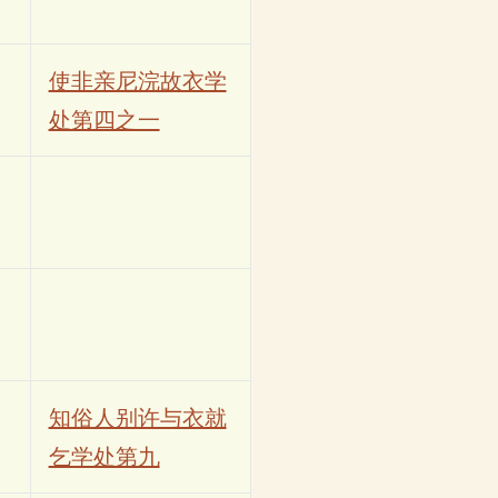
使非亲尼浣故衣学
处第四之一
知俗人别许与衣就
乞学处第九