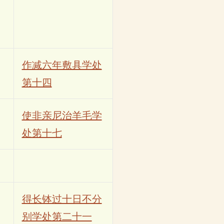
作减六年敷具学处
第十四
使非亲尼治羊毛学
处第十七
得长钵过十日不分
别学处第二十一