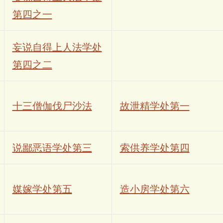
第四之一
妄说自得上人法学处
第四之二
十三僧伽伐尸沙法
故泄精学处第一
说鄙恶语学处第三
索供养学处第四
媒嫁学处第五
造小房学处第六