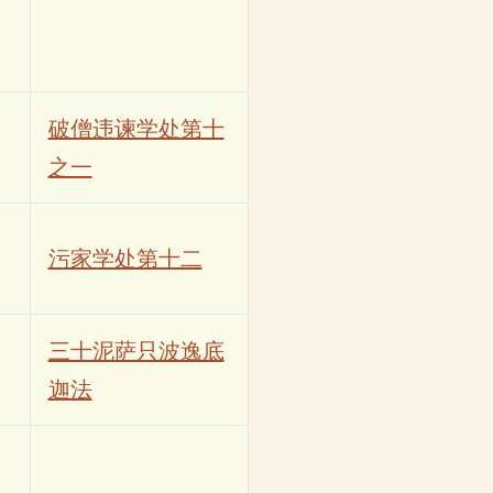
破僧违谏学处第十
之一
污家学处第十二
三十泥萨只波逸底
迦法