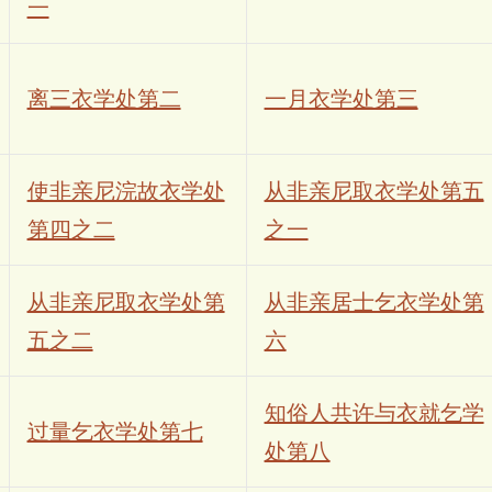
一
离三衣学处第二
一月衣学处第三
使非亲尼浣故衣学处
从非亲尼取衣学处第五
第四之二
之一
从非亲尼取衣学处第
从非亲居士乞衣学处第
五之二
六
知俗人共许与衣就乞学
过量乞衣学处第七
处第八