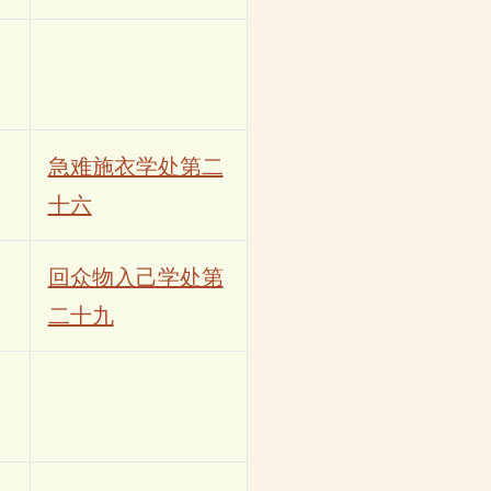
急难施衣学处第二
十六
回众物入己学处第
二十九