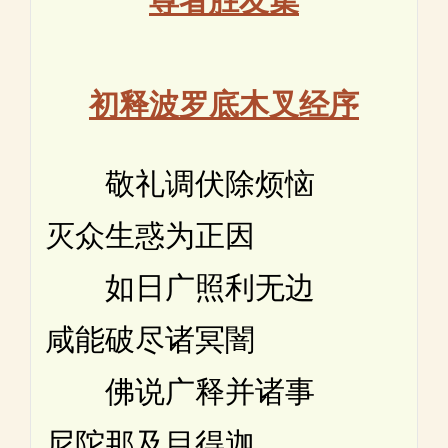
初释波罗底木叉经序
敬礼调伏除烦恼
灭众生惑为正因
如日广照利无边
咸能破尽诸冥闇
佛说广释并诸事
尼陀那及目得迦