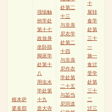
十
处第二
强恼触
展转
十三
他学处
食学
与非亲
第十七
处第
尼衣学
故放身
三十
处第二
坐卧脱
一
十四
脚床学
施一
与非亲
处第十
食过
尼作衣
八
受学
学处第
用虫水
处第
二十五
学处第
三十
与苾刍
根本萨
十九
二
尼同道
婆多部
造大寺
过三