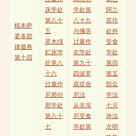
床学处
学处第
阿兰
第八十
八十九
若住
根本萨
五
与佛等
处外
婆多部
草木绵
过量作
受食
律摄卷
贮床学
衣学处
学处
第十四
处第八
第九十
第四
十六
四波罗
第五
过量作
底提舍
部众
尼师但
尼法
学法
那学处
从非亲
七灭
第八十
尼受食
诤法
七
学处第
次明