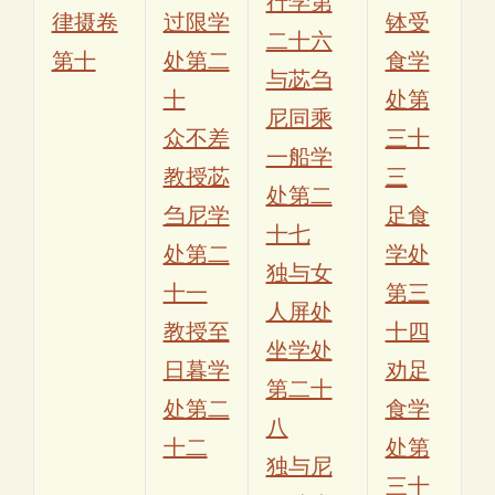
行学第
律摄卷
过限学
钵受
二十六
第十
处第二
食学
与苾刍
十
处第
尼同乘
众不差
三十
一船学
教授苾
三
处第二
刍尼学
足食
十七
处第二
学处
独与女
十一
第三
人屏处
教授至
十四
坐学处
日暮学
劝足
第二十
处第二
食学
八
十二
处第
独与尼
三十