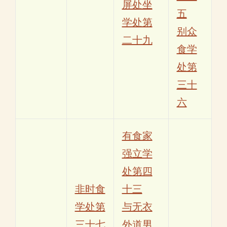
屏处坐
五
学处第
别众
二十九
食学
处第
三十
六
有食家
强立学
处第四
非时食
十三
学处第
与无衣
三十七
外道男