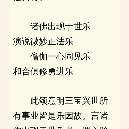
诸佛出现于世乐
演说微妙正法乐
僧伽一心同见乐
和合俱修勇进乐
此颂意明三宝兴世所
有事业皆是乐因故。言诸