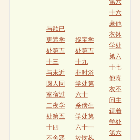
第六
十六
藏他
与欲已
衣钵
更遮学
捉宝学
学处
处第五
处第五
第六
十三
十九
十七
与未近
非时浴
他寄
圆人同
学处第
衣不
室宿过
六十
问主
二夜学
杀傍生
辄着
处第五
学处第
学处
十四
六十一
第六
不舍恶
故恼苾