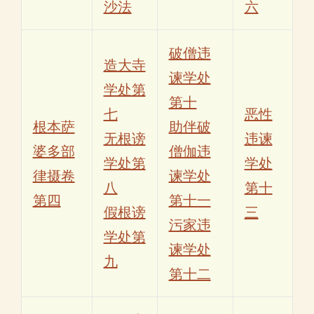
沙法
六
破僧违
造大寺
谏学处
学处第
第十
七
恶性
根本萨
助伴破
无根谤
违谏
婆多部
僧伽违
学处第
学处
律摄卷
谏学处
八
第十
第四
第十一
假根谤
三
污家违
学处第
谏学处
九
第十二