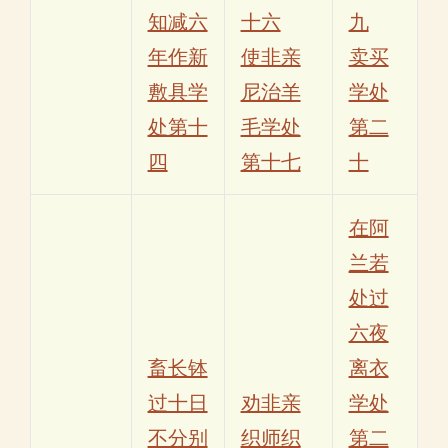
知减六
十六
九
年作新
使非亲
卖买
敷具学
尼治羊
学处
处第十
毛学处
第二
四
第十七
十
在阿
兰若
处过
六夜
畜长钵
离衣
过十日
劝非亲
学处
不分别
织师织
第二