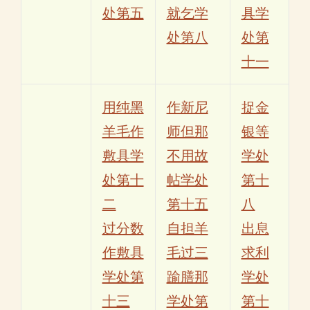
处第五
就乞学
具学
处第八
处第
十一
用纯黑
作新尼
捉金
羊毛作
师但那
银等
敷具学
不用故
学处
处第十
帖学处
第十
二
第十五
八
过分数
自担羊
出息
作敷具
毛过三
求利
学处第
踰膳那
学处
十三
学处第
第十