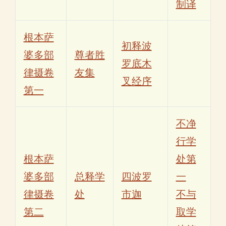
制译
根本萨
初释波
婆多部
尊者胜
罗底木
律摄卷
友集
叉经序
第一
不净
行学
根本萨
处第
婆多部
总释学
四波罗
一
律摄卷
处
市迦
不与
第二
取学