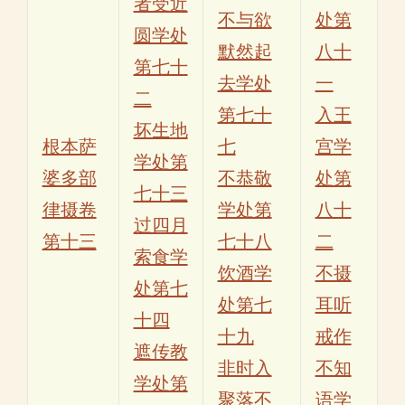
者受近
不与欲
处第
圆学处
默然起
八十
第七十
去学处
一
二
第七十
入王
坏生地
根本萨
七
宫学
学处第
婆多部
不恭敬
处第
七十三
律摄卷
学处第
八十
过四月
第十三
七十八
二
索食学
饮酒学
不摄
处第七
处第七
耳听
十四
十九
戒作
遮传教
非时入
不知
学处第
聚落不
语学