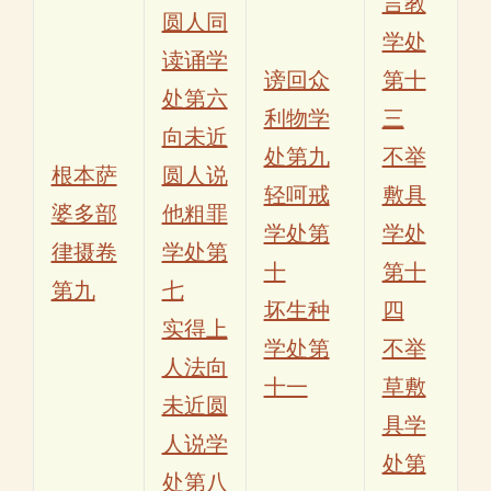
言教
圆人同
学处
读诵学
谤回众
第十
处第六
利物学
三
向未近
处第九
不举
根本萨
圆人说
轻呵戒
敷具
婆多部
他粗罪
学处第
学处
律摄卷
学处第
十
第十
第九
七
坏生种
四
实得上
学处第
不举
人法向
十一
草敷
未近圆
具学
人说学
处第
处第八