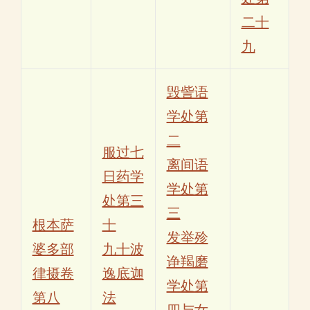
二十
九
毁訾语
学处第
二
服过七
离间语
日药学
学处第
处第三
三
根本萨
十
发举殄
婆多部
九十波
诤羯磨
律摄卷
逸底迦
学处第
第八
法
四与女