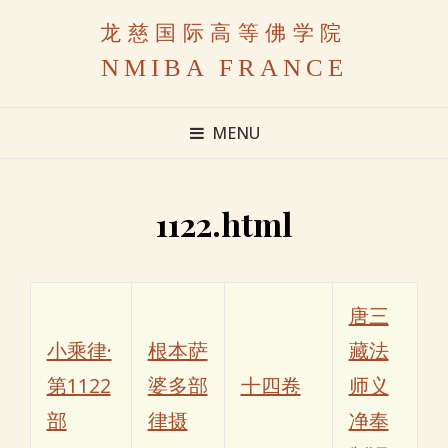
龙慈国际高等佛学院
NMIBA FRANCE
MENU
1122.html
唐三
小乘律·
根本萨
藏法
第1122
婆多部
十四卷
师义
部
律摄
净奉