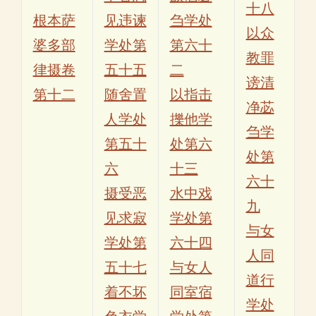
十八
根本萨
见违谏
刍学处
以众
婆多部
学处第
第六十
教罪
律摄卷
五十五
二
谤清
第十二
随舍置
以指击
净苾
人学处
擽他学
刍学
第五十
处第六
处第
六
十三
六十
摄受恶
水中戏
九
见求寂
学处第
与女
学处第
六十四
人同
五十七
与女人
道行
着不坏
同室宿
学处