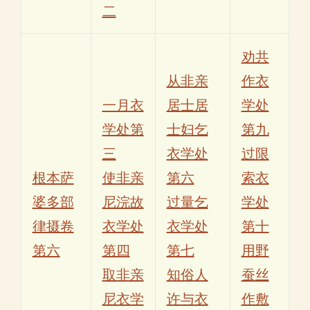
二
劝共
从非亲
作衣
一月衣
居士居
学处
学处第
士妇乞
第九
三
衣学处
过限
根本萨
使非亲
第六
索衣
婆多部
尼浣故
过量乞
学处
律摄卷
衣学处
衣学处
第十
第六
第四
第七
用野
取非亲
知俗人
蚕丝
尼衣学
许与衣
作敷