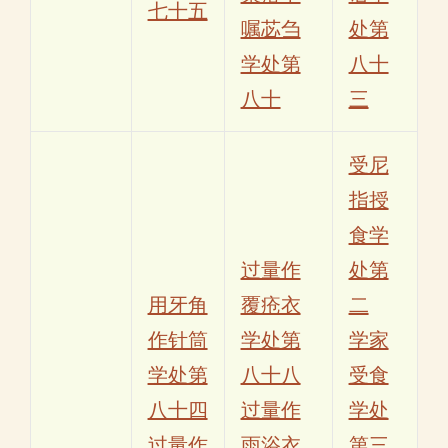
七十五
嘱苾刍
处第
学处第
八十
八十
三
受尼
指授
食学
过量作
处第
用牙角
覆疮衣
二
作针筒
学处第
学家
学处第
八十八
受食
八十四
过量作
学处
过量作
雨浴衣
第三