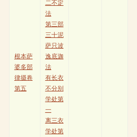
二不定
法
第三部
三十泥
萨只波
根本萨
逸底迦
婆多部
法
律摄卷
有长衣
第五
不分别
学处第
一
离三衣
学处第