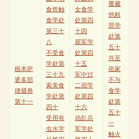
覆藏
食曾触
女食学
他粗
食学处
处第四
罪学
第三十
十四
处第
八
观军学
五十
不受食
处第四
共至
学处第
十五
根本萨
俗家
三十九
军中过
婆多部
不与
索美食
二宿学
律摄卷
食学
学处第
处第四
第十一
处第
四十
十六
五十
受用有
动乱兵
一
虫水学
军学处
触火