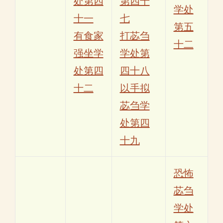
处第四
第四十
学处
十一
七
第五
有食家
打苾刍
十二
强坐学
学处第
处第四
四十八
十二
以手拟
苾刍学
处第四
十九
恐怖
苾刍
学处