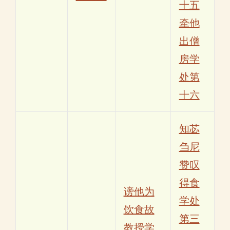
十五
牵他
出僧
房学
处第
十六
知苾
刍尼
赞叹
得食
谤他为
学处
饮食故
第三
教授学