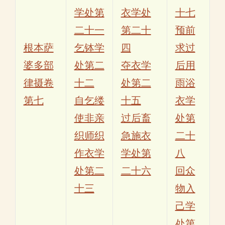
学处第
衣学处
十七
二十一
第二十
预前
根本萨
乞钵学
四
求过
婆多部
处第二
夺衣学
后用
律摄卷
十二
处第二
雨浴
第七
自乞缕
十五
衣学
使非亲
过后畜
处第
织师织
急施衣
二十
作衣学
学处第
八
处第二
二十六
回众
十三
物入
己学
处第