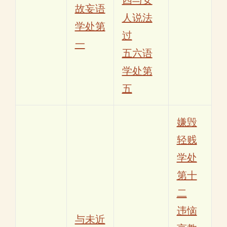
故妄语
人说法
学处第
过
一
五六语
学处第
五
嫌毁
轻贱
学处
第十
二
违恼
与未近