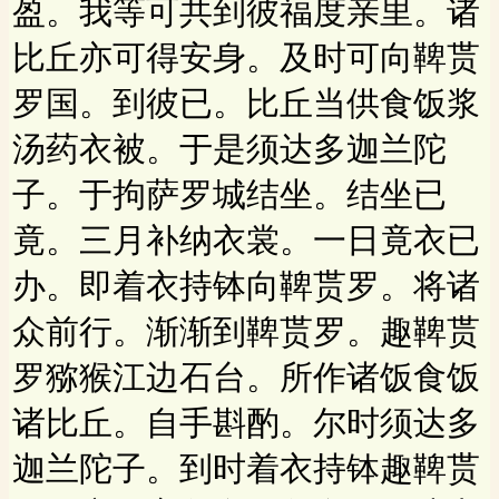
盈。我等可共到彼福度亲里。诸
比丘亦可得安身。及时可向鞞贳
罗国。到彼已。比丘当供食饭浆
汤药衣被。于是须达多迦兰陀
子。于拘萨罗城结坐。结坐已
竟。三月补纳衣裳。一日竟衣已
办。即着衣持钵向鞞贳罗。将诸
众前行。渐渐到鞞贳罗。趣鞞贳
罗猕猴江边石台。所作诸饭食饭
诸比丘。自手斟酌。尔时须达多
迦兰陀子。到时着衣持钵趣鞞贳