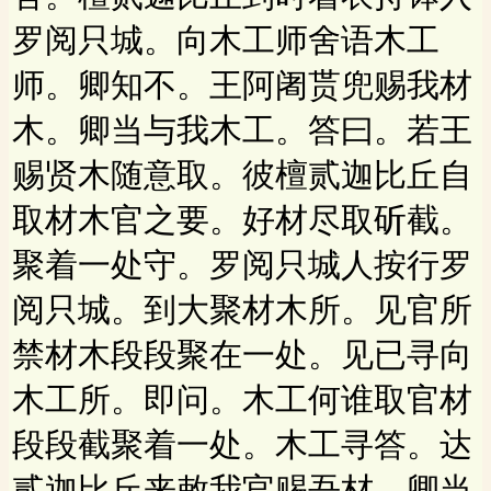
罗阅只城。向木工师舍语木工
师。卿知不。王阿阇贳兜赐我材
木。卿当与我木工。答曰。若王
赐贤木随意取。彼檀贰迦比丘自
取材木官之要。好材尽取斫截。
聚着一处守。罗阅只城人按行罗
阅只城。到大聚材木所。见官所
禁材木段段聚在一处。见已寻向
木工所。即问。木工何谁取官材
段段截聚着一处。木工寻答。达
贰迦比丘来敕我官赐吾材。卿当