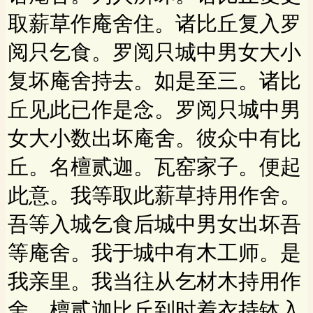
取薪草作庵舍住。诸比丘复入罗
阅只乞食。罗阅只城中男女大小
复坏庵舍持去。如是至三。诸比
丘见此已作是念。罗阅只城中男
女大小数出坏庵舍。彼众中有比
丘。名檀贰迦。瓦窑家子。便起
此意。我等取此薪草持用作舍。
吾等入城乞食后城中男女出坏吾
等庵舍。我于城中有木工师。是
我亲里。我当往从乞材木持用作
舍。檀贰迦比丘到时着衣持钵入