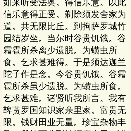
如来听受法奥。得信乐意。以此
信乐意得正受。剃除须发舍家为
道。共无限比丘。到拘萨罗城竹
园结岁坐。当尔时谷贵饥饿。谷
霜雹所杀离少遗脱。为蟥虫所
食。乞求甚难得。于是须达迦兰
陀子作是念。今谷贵饥饿。谷霜
雹所杀虽少遗脱。为蟥虫所食。
乞求甚难。诸贤听我所言。我有
鞞贳罗国知识家亲里家。富贵无
限。钱财田业无量。珍宝杂物丰