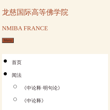
Skip
龙慈国际高等佛学院
to
content
NMIBA FRANCE
Menu
首页
闻法
《中论释·明句论》
《中论释》