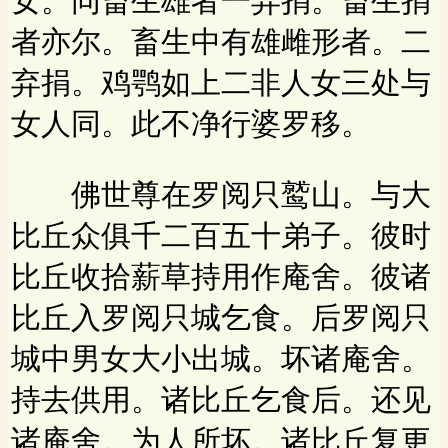
女。同畜生雄者一弃捐。畜生捐
者亦尔。畜生中有雄雌形者。二
弃捐。鸡鹗如上二非人女三处与
女人同。此不净行婆罗移。
佛世尊在罗阅只鹫山。与大
比丘众俱千二百五十弟子。彼时
比丘收拾薪草持用作庵舍。彼诸
比丘入罗阅只城乞食。后罗阅只
城中男女大小出城。坏诸庵舍。
持去供用。诸比丘乞食后。还见
诸庵舍。为人所坏。诸比丘复更