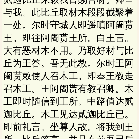
与我。此比丘取材木段段截聚着
一处。尔时守城人即遥嗔阿阇贳
王。即往阿阇贳王所。白王言。
大有恶材木不用。乃取好材与比
丘为王答。吾无此教。尔时王阿
阇贳敕使人召木工。即奉王教走
召木工。王阿阇贳有教召卿。木
工即时随信到王所。中路值达贰
迦比丘。木工见达贰迦比丘已。
即前礼言。坐尊人故。将我到王