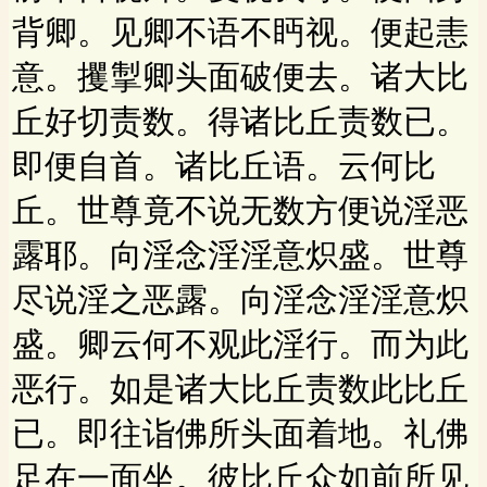
背卿。见卿不语不眄视。便起恚
意。攫掣卿头面破便去。诸大比
丘好切责数。得诸比丘责数已。
即便自首。诸比丘语。云何比
丘。世尊竟不说无数方便说淫恶
露耶。向淫念淫淫意炽盛。世尊
尽说淫之恶露。向淫念淫淫意炽
盛。卿云何不观此淫行。而为此
恶行。如是诸大比丘责数此比丘
已。即往诣佛所头面着地。礼佛
足在一面坐。彼比丘众如前所见