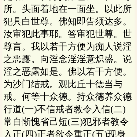
所。头面着地在一面坐。以此所
犯具白世尊。佛知即告须达多。
汝审犯此事耶。答审犯世尊。世
尊言。我以若干方便为痴人说淫
之恶露。向淫念淫淫意炽盛。说
淫之恶露如是。佛以若干方便。
为沙门结戒。观比丘十德当与
戒。何等十众德。持众德养众德
行道(一)不信戒者教令入信(二)
常自惭愧省己短(三)犯邪者教令
入正(四)正者欲令重正(五)现身