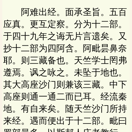
阿难出经。面承圣旨。五百
应真。更互定察。分为十二部。
于四十九年之诲无片言遗矣。又
抄十二部为四阿含。阿毗昙鼻奈
耶。则三藏备也。天竺学士罔弗
遵焉。讽之咏之。未坠于地也。
其大高座沙门则兼该三藏。中下
高座则通一通二而已耳。经流秦
地。有自来矣。随天竺沙门所持
来经。遇而便出于十二部。毗曰