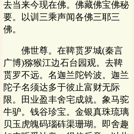
去当来今现在佛。佛藏佛宝佛秘
要。以训三乘声闻各佛三耶三
佛。
佛世尊。在鞞贳罗城(秦言
广博)猕猴江边石台园观。去鞞
贳罗不远。名迦兰陀钤波。迦兰
陀子名须达多于彼止富财无际
限。田业盈丰舍宅成就。象马驼
牛驴。钱谷珍宝。金银真珠琉璃
贝玉虎魄码瑙砗渠珊瑚。即舍趣