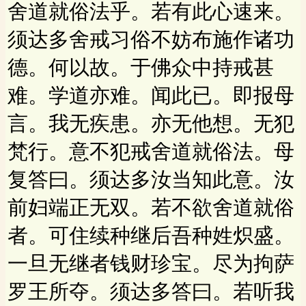
舍道就俗法乎。若有此心速来。
须达多舍戒习俗不妨布施作诸功
德。何以故。于佛众中持戒甚
难。学道亦难。闻此已。即报母
言。我无疾患。亦无他想。无犯
梵行。意不犯戒舍道就俗法。母
复答曰。须达多汝当知此意。汝
前妇端正无双。若不欲舍道就俗
者。可住续种继后吾种姓炽盛。
一旦无继者钱财珍宝。尽为拘萨
罗王所夺。须达多答曰。若听我