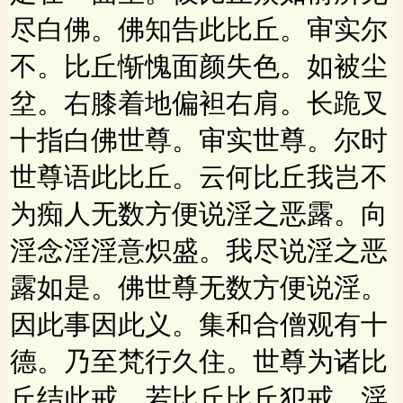
尽白佛。佛知告此比丘。审实尔
不。比丘惭愧面颜失色。如被尘
坌。右膝着地偏袒右肩。长跪叉
十指白佛世尊。审实世尊。尔时
世尊语此比丘。云何比丘我岂不
为痴人无数方便说淫之恶露。向
淫念淫淫意炽盛。我尽说淫之恶
露如是。佛世尊无数方便说淫。
因此事因此义。集和合僧观有十
德。乃至梵行久住。世尊为诸比
丘结此戒。若比丘比丘犯戒。淫