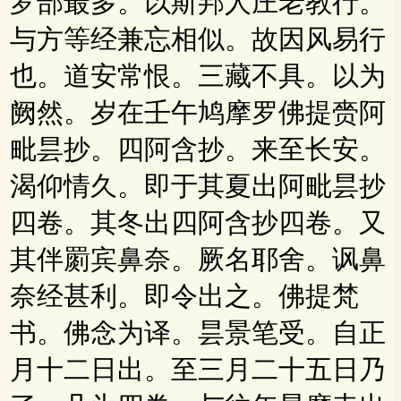
罗部最多。以斯邦人庄老教行。
与方等经兼忘相似。故因风易行
也。道安常恨。三藏不具。以为
阙然。岁在壬午鸠摩罗佛提赍阿
毗昙抄。四阿含抄。来至长安。
渴仰情久。即于其夏出阿毗昙抄
四卷。其冬出四阿含抄四卷。又
其伴罽宾鼻奈。厥名耶舍。讽鼻
奈经甚利。即令出之。佛提梵
书。佛念为译。昙景笔受。自正
月十二日出。至三月二十五日乃