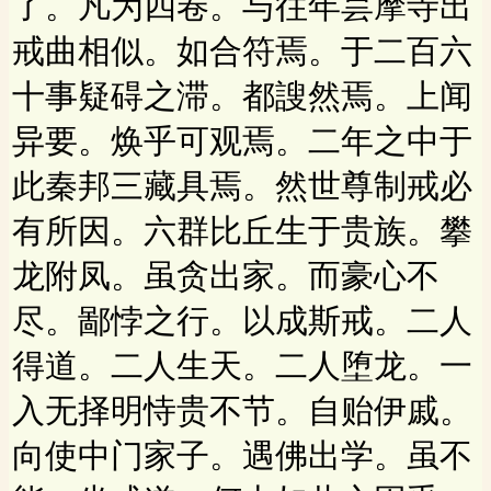
了。凡为四卷。与往年昙摩寺出
戒曲相似。如合符焉。于二百六
十事疑碍之滞。都謏然焉。上闻
异要。焕乎可观焉。二年之中于
此秦邦三藏具焉。然世尊制戒必
有所因。六群比丘生于贵族。攀
龙附凤。虽贪出家。而豪心不
尽。鄙悖之行。以成斯戒。二人
得道。二人生天。二人堕龙。一
入无择明恃贵不节。自贻伊戚。
向使中门家子。遇佛出学。虽不