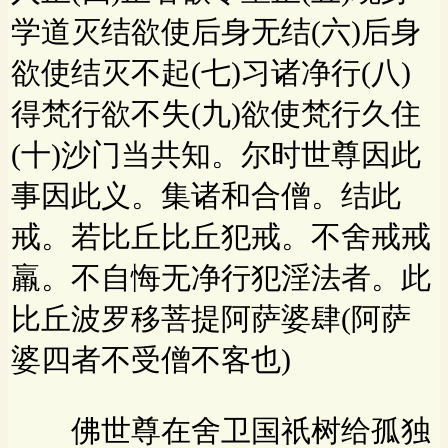
学道灭结欲使后身无结(六)后身
欲使结灭不起(七)习诸净行(八)
得梵行欲不失(九)欲使梵行久住
(十)沙门当共知。尔时世尊因此
事因此义。集诸和合僧。结此
戒。若比丘比丘犯戒。不舍戒戒
羸。不自悔无净行犯淫法者。此
比丘波罗移菩提阿萨婆肆(阿萨
婆四者不受僧不客也)
佛世尊在舍卫国祇树给孤独