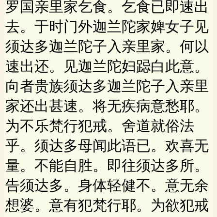
罗国亲里家乞食。乞食已即速出
去。于时门外迦兰陀家婢女子见
须达多迦兰陀子入亲里家。何以
速出还。见迦兰陀妇跽白此意。
向者贵族须达多迦兰陀子入亲里
家还出甚速。将无疾病意愁耶。
为不乐梵行犯戒。舍道就俗法
乎。须达多母闻此语已。欢喜无
量。不能自胜。即往须达多所。
告须达多。身体轻健不。意无余
想婆。意有犯梵行耶。为欲犯戒