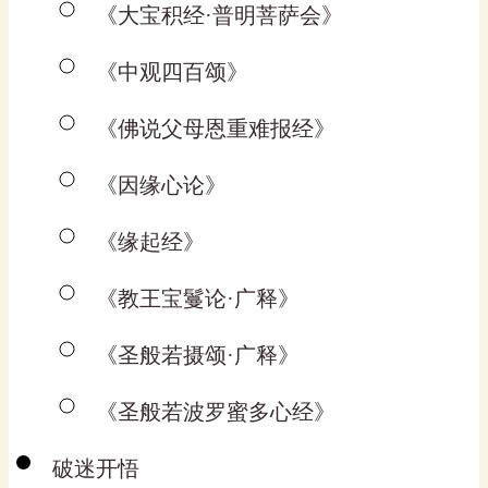
《大宝积经·普明菩萨会》
《中观四百颂》
《佛说父母恩重难报经》
《因缘心论》
《缘起经》
《教王宝鬘论·广释》
《圣般若摄颂·广释》
《圣般若波罗蜜多心经》
破迷开悟