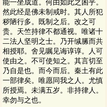
能一坐成道。何由如此之困乎。
然此经是佛未制戒时。其人所犯
秽陋行多。既制之后。改之可
贵。天竺持律不都通视。唯诸十
二法人坚明之士。乃开缄縢而共
相授耶。舍见嘱见诲谆谆。人可
使由之。不可使知之。其言切至
乃自是也。而今而后。秦土有此
一部律矣。唯愿同我之人。尤慎
所授焉。未满五岁。非持律人。
幸勿与之也。