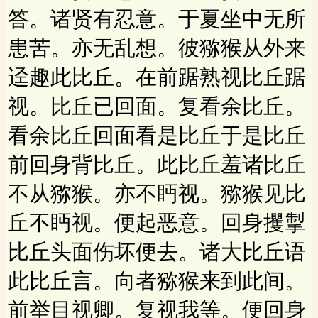
答。诸贤有忍意。于夏坐中无所
患苦。亦无乱想。彼猕猴从外来
迳趣此比丘。在前踞熟视比丘踞
视。比丘已回面。复看余比丘。
看余比丘回面看是比丘于是比丘
前回身背比丘。此比丘羞诸比丘
不从猕猴。亦不眄视。猕猴见比
丘不眄视。便起恶意。回身攫掣
比丘头面伤坏便去。诸大比丘语
此比丘言。向者猕猴来到此间。
前举目视卿。复视我等。便回身