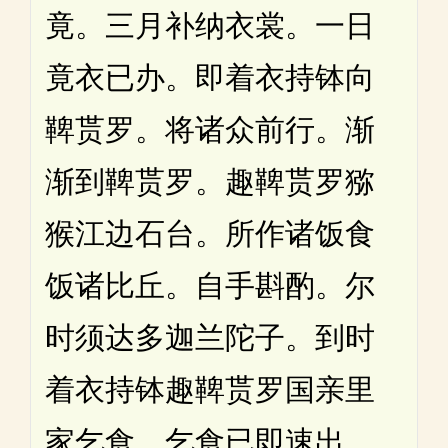
竟。三月补纳衣裳。一日
竟衣已办。即着衣持钵向
鞞贳罗。将诸众前行。渐
渐到鞞贳罗。趣鞞贳罗猕
猴江边石台。所作诸饭食
饭诸比丘。自手斟酌。尔
时须达多迦兰陀子。到时
着衣持钵趣鞞贳罗国亲里
家乞食。乞食已即速出