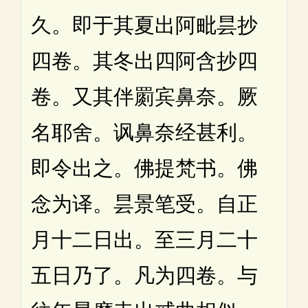
久。即于其夏出阿毗昙抄
四卷。其冬出四阿含抄四
卷。又其伴罽宾鼻奈。厥
名耶舍。讽鼻奈经甚利。
即令出之。佛提梵书。佛
念为译。昙景笔受。自正
月十二日出。至三月二十
五日乃了。凡为四卷。与