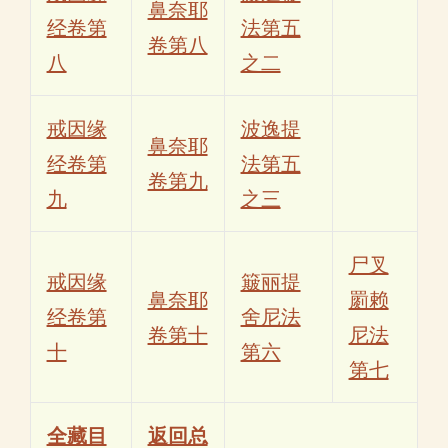
鼻奈耶
经卷第
法第五
卷第八
八
之二
戒因缘
波逸提
鼻奈耶
经卷第
法第五
卷第九
九
之三
尸叉
戒因缘
簸丽提
鼻奈耶
罽赖
经卷第
舍尼法
卷第十
尼法
十
第六
第七
全藏目
返回总