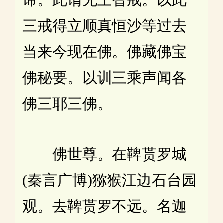
三戒得立顺真恒沙等过去
当来今现在佛。佛藏佛宝
佛秘要。以训三乘声闻各
佛三耶三佛。
佛世尊。在鞞贳罗城
(秦言广博)猕猴江边石台园
观。去鞞贳罗不远。名迦