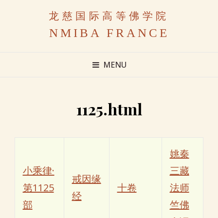
龙慈国际高等佛学院
NMIBA FRANCE
MENU
1125.html
姚秦
小乘律·
三藏
戒因缘
第1125
十卷
法师
经
部
竺佛