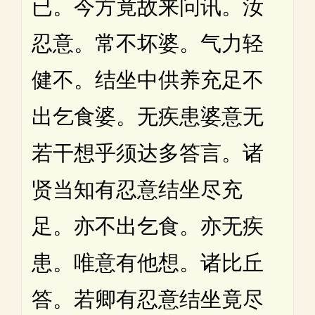
已。今方竟故来问讯。汝
忍意。常不坏婆。气力轻
健不。结坐中供养充足不
出乞食婆。无疾患婆意无
若干想乎须达多答言。诸
贤当知有忍意结坐尽充
足。亦不出乞食。亦无疾
患。唯意有他想。诸比丘
答。若卿有忍意结坐竟尽