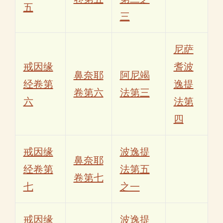
五
三
尼萨
戒因缘
耆波
鼻奈耶
阿尼竭
经卷第
逸提
卷第六
法第三
六
法第
四
戒因缘
波逸提
鼻奈耶
经卷第
法第五
卷第七
七
之一
戒因缘
波逸提