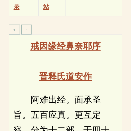
录
站
戒因缘经鼻奈耶序
晋释氏道安作
阿难出经。面承圣
旨。五百应真。更互定
察。分为十二部。于四十