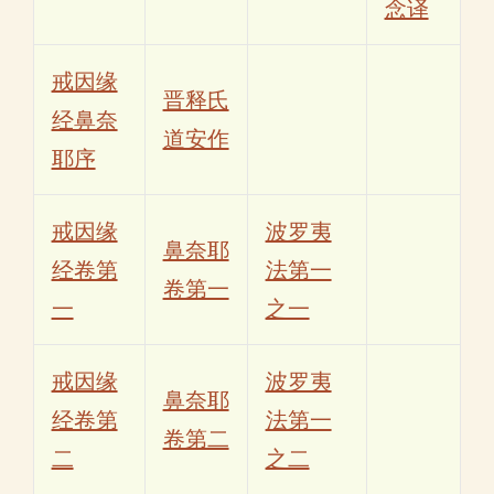
念译
戒因缘
晋释氏
经鼻奈
道安作
耶序
戒因缘
波罗夷
鼻奈耶
经卷第
法第一
卷第一
一
之一
戒因缘
波罗夷
鼻奈耶
经卷第
法第一
卷第二
二
之二