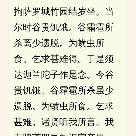
拘萨罗城竹园结岁坐。当
尔时谷贵饥饿。谷霜雹所
杀离少遗脱。为蟥虫所
食。乞求甚难得。于是须
达迦兰陀子作是念。今谷
贵饥饿。谷霜雹所杀虽少
遗脱。为蟥虫所食。乞求
甚难。诸贤听我所言。我