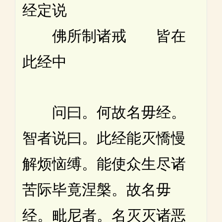
经定说
佛所制诸戒 皆在
此经中
问曰。何故名毋经。
智者说曰。此经能灭憍慢
解烦恼缚。能使众生尽诸
苦际毕竟涅槃。故名毋
经。毗尼者。名灭灭诸恶