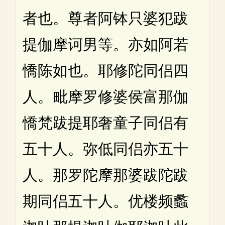
者也。尊者阿钵只婆犯跋
提伽摩诃男等。亦如阿若
憍陈如也。耶修陀同侣四
人。毗摩罗修婆侯富那伽
憍梵跋提耶奢童子同侣有
五十人。弥低同侣亦五十
人。那罗陀摩那婆跋陀跋
期同侣五十人。优楼频蠡