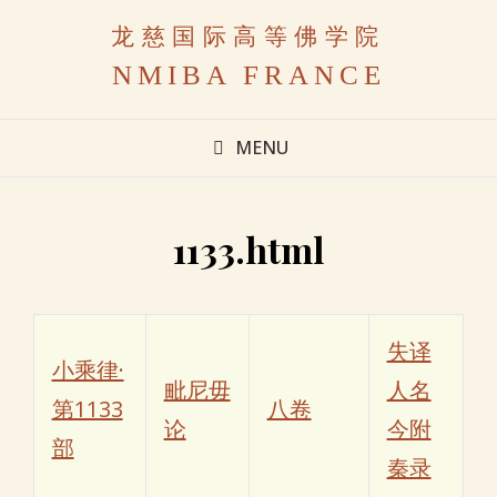
龙慈国际高等佛学院
NMIBA FRANCE
MENU
1133.html
失译
小乘律·
毗尼毋
人名
第1133
八卷
论
今附
部
秦录