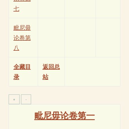
七
毗尼毋
论卷第
八
全藏目
返回总
录
站
毗尼毋论卷第一