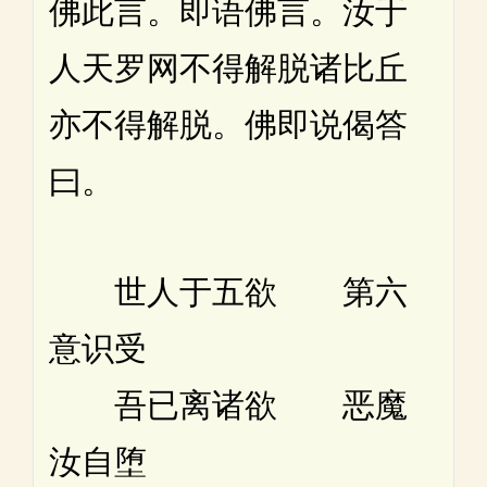
佛此言。即语佛言。汝于
人天罗网不得解脱诸比丘
亦不得解脱。佛即说偈答
曰。
世人于五欲 第六
意识受
吾已离诸欲 恶魔
汝自堕