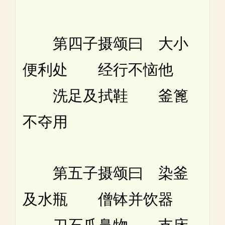
第四子摄颂曰 大小
便利处 经行不恼他
洗足及拭鞋 釜篦
不夺用
第五子摄颂曰 染釜
及水瓶 僧钵并饮器