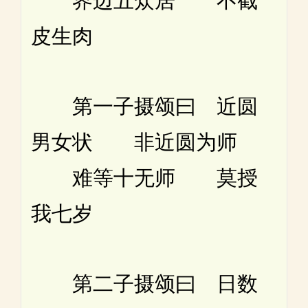
界边五众居 不截
皮生肉
第一子摄颂曰 近圆
男女状 非近圆为师
难等十无师 莫授
我七岁
第二子摄颂曰 日数