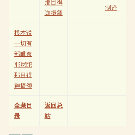
那目得
制译
迦摄颂
根本说
一切有
部毗奈
耶尼陀
那目得
迦摄颂
全藏目
返回总
录
站