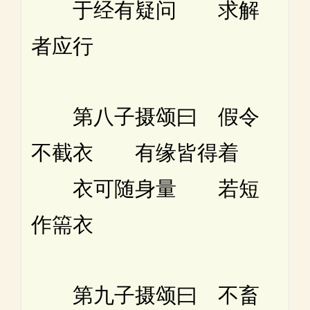
于经有疑问 求解
者应行
第八子摄颂曰 假令
不截衣 有缘皆得着
衣可随身量 若短
作篅衣
第九子摄颂曰 不畜