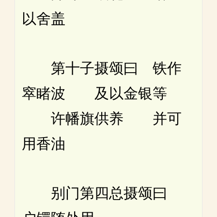
以舍盖
第十子摄颂曰 铁作
窣睹波 及以金银等
许幡旗供养 并可
用香油
别门第四总摄颂曰