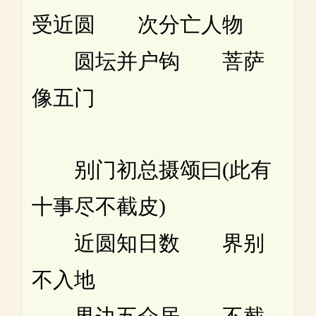
受近圆 次分亡人物
圆坛并户钩 菩萨
像五门
别门初总摄颂曰(此有
十事尽不截皮)
近圆知日数 界别
不入地