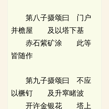
第八子摄颂曰 门户
并檐屋 及以塔下基
赤石紫矿涂 此等
皆随作
第九子摄颂曰 不应
以橛钉 及升窣睹波
开许金银花 塔上