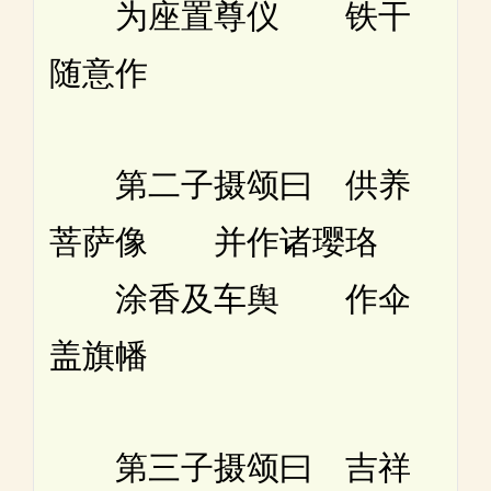
为座置尊仪 铁干
随意作
第二子摄颂曰 供养
菩萨像 并作诸璎珞
涂香及车舆 作伞
盖旗幡
第三子摄颂曰 吉祥