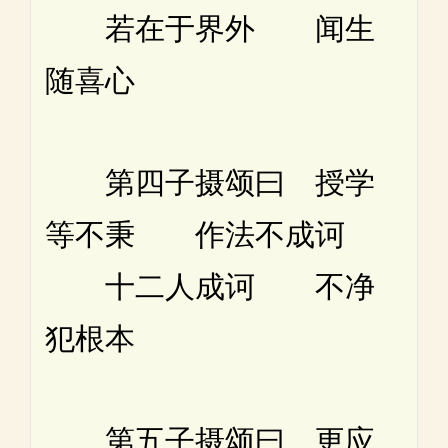
若在于界外 闻生
随喜心
第四子摄颂曰 授学
等不秉 作法不成诃
十二人成诃 不净
犯根本
第五子摄颂曰 更应