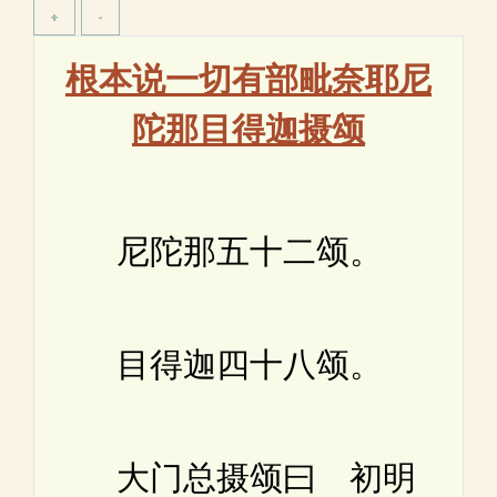
根本说一切有部毗奈耶尼
陀那目得迦摄颂
尼陀那五十二颂。
目得迦四十八颂。
大门总摄颂曰 初明