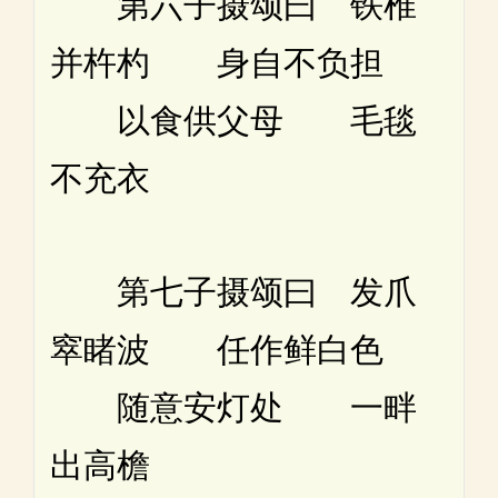
第六子摄颂曰 铁椎
并杵杓 身自不负担
以食供父母 毛毯
不充衣
第七子摄颂曰 发爪
窣睹波 任作鲜白色
随意安灯处 一畔
出高檐