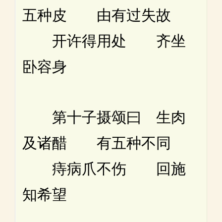
五种皮 由有过失故
开许得用处 齐坐
卧容身
第十子摄颂曰 生肉
及诸醋 有五种不同
痔病爪不伤 回施
知希望