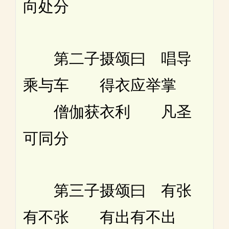
向处分
第二子摄颂曰 唱导
乘与车 得衣应举掌
僧伽获衣利 凡圣
可同分
第三子摄颂曰 有张
有不张 有出有不出