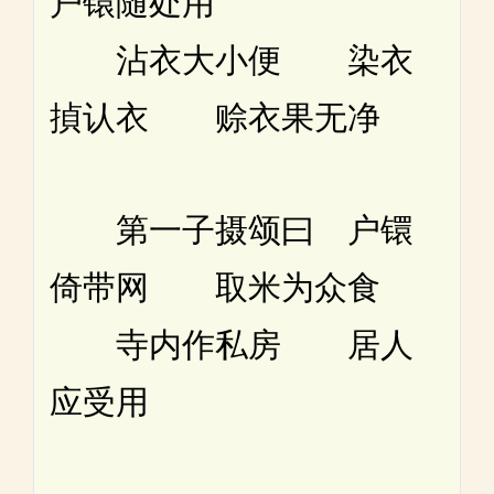
户镮随处用
沾衣大小便 染衣
揁认衣 赊衣果无净
第一子摄颂曰 户镮
倚带网 取米为众食
寺内作私房 居人
应受用