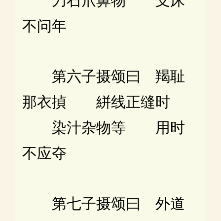
刀石爪鼻物 支床
不问年
第六子摄颂曰 羯耻
那衣揁 絣线正缝时
染汁杂物等 用时
不应夺
第七子摄颂曰 外道