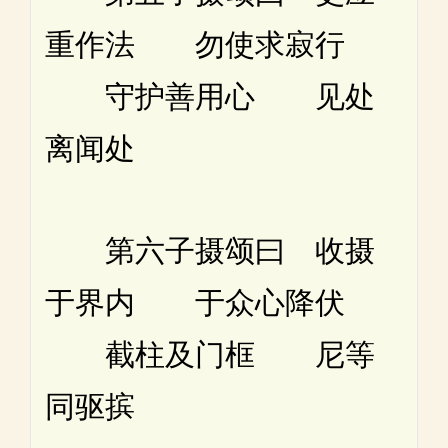
重作法 勿使求寂行
守护善用心 见处
离闻处
第六子摄颂曰 收摄
于界内 于众心降伏
截柱及门框 尼等
同驱摈