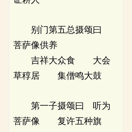
别门第五总摄颂曰
菩萨像供养
吉祥大众食 大会
草稕居 集僧鸣大鼓
第一子摄颂曰 听为
菩萨像 复许五种旗