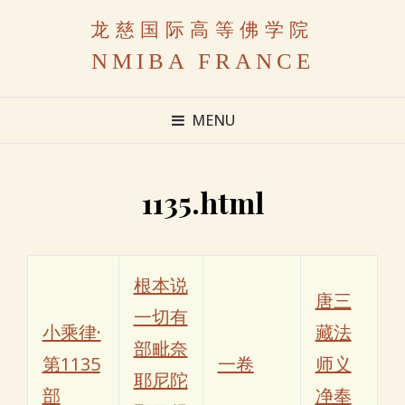
龙慈国际高等佛学院
NMIBA FRANCE
MENU
1135.html
根本说
唐三
一切有
小乘律·
藏法
部毗奈
第1135
一卷
师义
耶尼陀
部
净奉