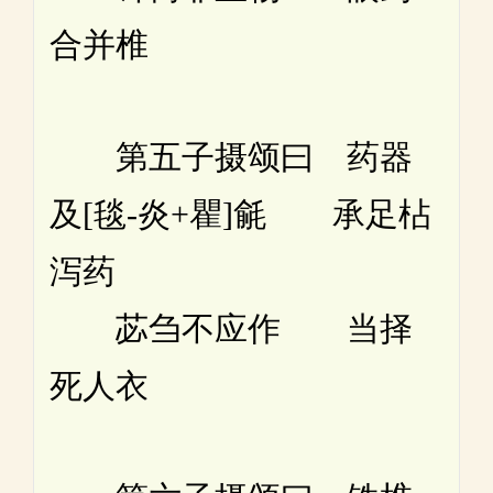
合并椎
第五子摄颂曰 药器
及[毯-炎+瞿]毹 承足枮
泻药
苾刍不应作 当择
死人衣