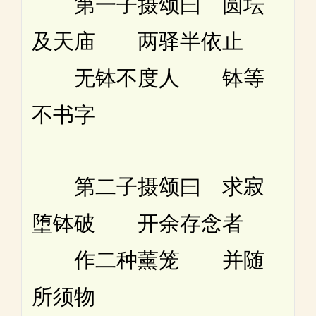
第一子摄颂曰 圆坛
及天庙 两驿半依止
无钵不度人 钵等
不书字
第二子摄颂曰 求寂
堕钵破 开余存念者
作二种薰笼 并随
所须物